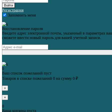
Войти
Регистрация
Запомнить меня
Восстановление пароля
Введите адрес электронной почты, указанный в параметрах ваш
сможете ввести новый пароль для вашей учетной записи.
0
Ваш список пожеланий пуст
Товаров в списке пожеланий
0
на сумму
0 ₽
×
×
0
Ваша корзина пуста