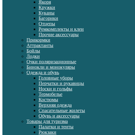
Якоря
Кружки
Куканы
Багорики
Отцепы
Ремкомплекты и клеи
Прочие аксессуары
Прикормки
Аттрактанты
Бойлы
Лодки
Очки поляризационные
Бинокли и монокуляры
Одежда и обувь
Головные уборы
Перчатки и рукавицы
Носки и гольфы
Термобелье
Костюмы
Верхняя одежда
Спасательные жилеты
Обувь и аксессуары
Товары для туризма
Палатки и тенты
Рюкзаки