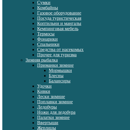
Сумки
Комбайны
Газовое оборудование
Посуда туристическая
Коптильни и мангалы
Кемпинговая мебель
Термосы
Фонарики
Спальники
Средства от насекомых
Прочее для туризма
Зимняя рыбалка
Приманки зимние
Мормышки
Блесны
Балансиры
Удочки
Кивки
Лески зимние
Поплавки зимние
Ледобуры
Ножи для ледобура
Палатки зимние
Ввертыши
Жерлицы