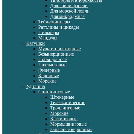
Твистеры и виброхвосты
Для ловли форели
Для морской ловли
Для микроджига
Тейл-спиннеры
Раттлины и цикады
Пилькеры
Мандулы
Катушки
Мультипликаторные
Безынерционные
Проводочные
Нахлыстовые
Фидерные
Карповые
Морские
Удилища
Спиннинговые
Штекерные
Телескопические
Троллинговые
Морские
Кастинговые
Мормышинговые
Запасные вершинки