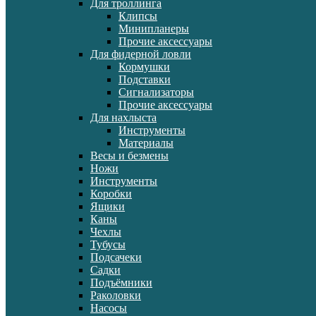
Для троллинга
Клипсы
Минипланеры
Прочие аксессуары
Для фидерной ловли
Кормушки
Подставки
Сигнализаторы
Прочие аксессуары
Для нахлыста
Инструменты
Материалы
Весы и безмены
Ножи
Инструменты
Коробки
Ящики
Каны
Чехлы
Тубусы
Подсачеки
Садки
Подъёмники
Раколовки
Насосы