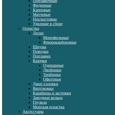
Поплавочные
Фидерные
Карповые
Матчевые
Нахлыстовые
Удилище в сборе
Оснастка
Лески
Монофильные
Флюрокарбоновые
Шнуры
Поводки
Поплавки
Крючки
Одинарные
Двойники
Тройники
Офсетные
Джиг-головки
Вертлюжки
Карабины и застежки
Заводные кольца
Грузила
Морская оснастка
Аксессуары