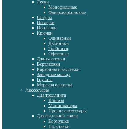
Лески
Монофильные
Флюрокарбоновые
Шнуры
Поводки
Поплавки
Крючки
Одинарные
Двойники
Тройники
Офсетные
Джиг-головки
Вертлюжки
Карабины и застежки
Заводные кольца
Грузила
Морская оснастка
Аксессуары
Для троллинга
Клипсы
Минипланеры
Прочие аксессуары
Для фидерной ловли
Кормушки
Подставки