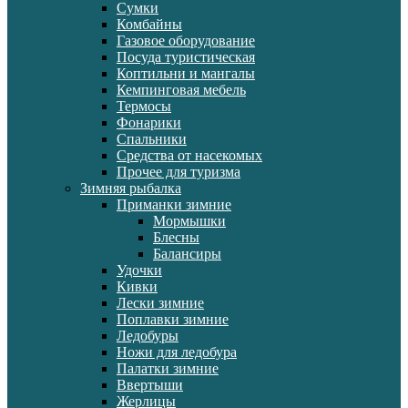
Сумки
Комбайны
Газовое оборудование
Посуда туристическая
Коптильни и мангалы
Кемпинговая мебель
Термосы
Фонарики
Спальники
Средства от насекомых
Прочее для туризма
Зимняя рыбалка
Приманки зимние
Мормышки
Блесны
Балансиры
Удочки
Кивки
Лески зимние
Поплавки зимние
Ледобуры
Ножи для ледобура
Палатки зимние
Ввертыши
Жерлицы