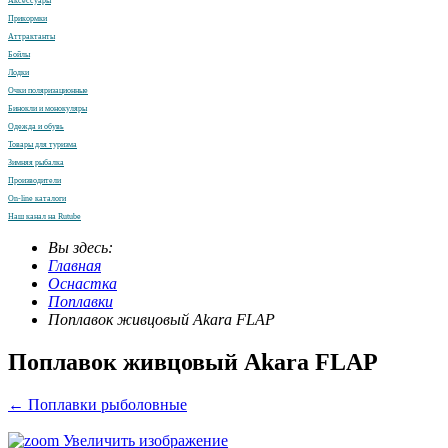
Аксессуары
Прикормки
Аттрактанты
Бойлы
Лодки
Очки поляризационные
Бинокли и монокуляры
Одежда и обувь
Товары для туризма
Зимняя рыбалка
Производители
On-line каталоги
Наш канал на Rutube
Вы здесь:
Главная
Оснастка
Поплавки
Поплавок живцовый Akara FLAP
Поплавок живцовый Akara FLAP
← Поплавки рыболовные
Увеличить изображение