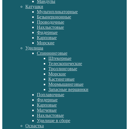
Мандулы
Катушки
Мультипликаторные
Безынерционные
Проводочные
Нахлыстовые
Фидерные
Карповые
Морские
Удилища
Спиннинговые
Штекерные
Телескопические
Троллинговые
Морские
Кастинговые
Мормышинговые
Запасные вершинки
Поплавочные
Фидерные
Карповые
Матчевые
Нахлыстовые
Удилище в сборе
Оснастка