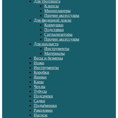
Для троллинга
Клипсы
Минипланеры
Прочие аксессуары
Для фидерной ловли
Кормушки
Подставки
Сигнализаторы
Прочие аксессуары
Для нахлыста
Инструменты
Материалы
Весы и безмены
Ножи
Инструменты
Коробки
Ящики
Каны
Чехлы
Тубусы
Подсачеки
Садки
Подъёмники
Раколовки
Насосы