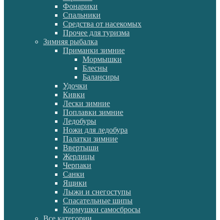
Фонарики
Спальники
Средства от насекомых
Прочее для туризма
Зимняя рыбалка
Приманки зимние
Мормышки
Блесны
Балансиры
Удочки
Кивки
Лески зимние
Поплавки зимние
Ледобуры
Ножи для ледобура
Палатки зимние
Ввертыши
Жерлицы
Черпаки
Санки
Ящики
Лыжи и снегоступы
Спасательные шипы
Кормушки самосбросы
Все категории