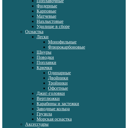
Поплавочные
Фидерные
Карповые
Матчевые
Нахлыстовые
Удилище в сборе
Оснастка
Лески
Монофильные
Флюрокарбоновые
Шнуры
Поводки
Поплавки
Крючки
Одинарные
Двойники
Тройники
Офсетные
Джиг-головки
Вертлюжки
Карабины и застежки
Заводные кольца
Грузила
Морская оснастка
Аксессуары