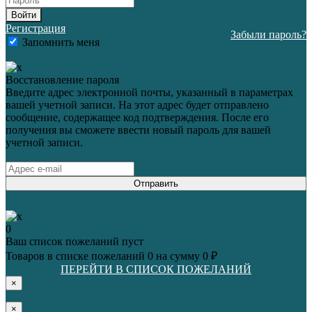
Войти
Регистрация
Забыли пароль?
Запомнить меня
Восстановление пароля
Введите адрес электронной почты, указанный в параметрах
вашей учетной записи. На этот адрес будет отправлено
сообщение, содержащее код подтверждения. После его
получения вы сможете ввести новый пароль для вашей
учетной записи.
Отправить
0
Ваш список пожеланий пуст
Товаров в списке пожеланий
0
на сумму
0 ₽
ПЕРЕЙТИ В СПИСОК ПОЖЕЛАНИЙ
×
×