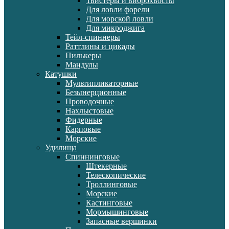
Твистеры и виброхвосты
Для ловли форели
Для морской ловли
Для микроджига
Тейл-спиннеры
Раттлины и цикады
Пилькеры
Мандулы
Катушки
Мультипликаторные
Безынерционные
Проводочные
Нахлыстовые
Фидерные
Карповые
Морские
Удилища
Спиннинговые
Штекерные
Телескопические
Троллинговые
Морские
Кастинговые
Мормышинговые
Запасные вершинки