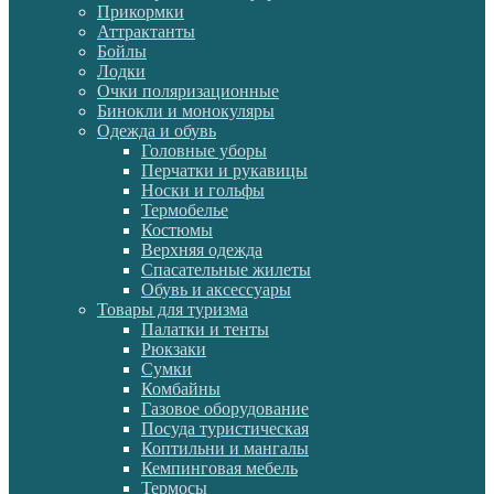
Прикормки
Аттрактанты
Бойлы
Лодки
Очки поляризационные
Бинокли и монокуляры
Одежда и обувь
Головные уборы
Перчатки и рукавицы
Носки и гольфы
Термобелье
Костюмы
Верхняя одежда
Спасательные жилеты
Обувь и аксессуары
Товары для туризма
Палатки и тенты
Рюкзаки
Сумки
Комбайны
Газовое оборудование
Посуда туристическая
Коптильни и мангалы
Кемпинговая мебель
Термосы