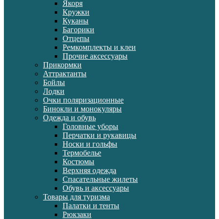
Якоря
Кружки
Куканы
Багорики
Отцепы
Ремкомплекты и клеи
Прочие аксессуары
Прикормки
Аттрактанты
Бойлы
Лодки
Очки поляризационные
Бинокли и монокуляры
Одежда и обувь
Головные уборы
Перчатки и рукавицы
Носки и гольфы
Термобелье
Костюмы
Верхняя одежда
Спасательные жилеты
Обувь и аксессуары
Товары для туризма
Палатки и тенты
Рюкзаки