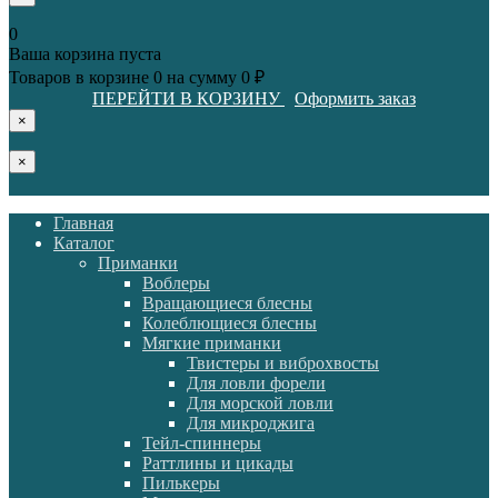
0
Ваша корзина пуста
Товаров в корзине
0
на сумму
0 ₽
ПЕРЕЙТИ В КОРЗИНУ
Оформить заказ
×
×
Главная
Каталог
Приманки
Воблеры
Вращающиеся блесны
Колеблющиеся блесны
Мягкие приманки
Твистеры и виброхвосты
Для ловли форели
Для морской ловли
Для микроджига
Тейл-спиннеры
Раттлины и цикады
Пилькеры