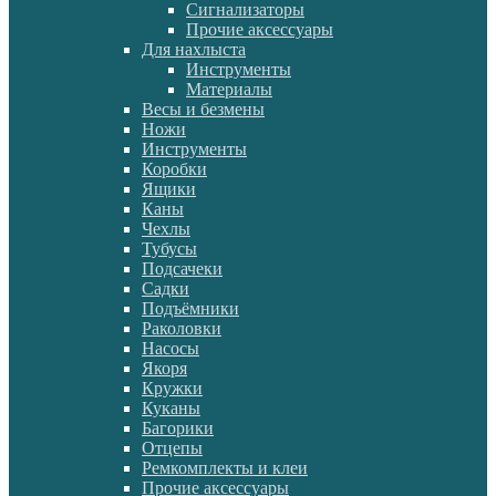
Сигнализаторы
Прочие аксессуары
Для нахлыста
Инструменты
Материалы
Весы и безмены
Ножи
Инструменты
Коробки
Ящики
Каны
Чехлы
Тубусы
Подсачеки
Садки
Подъёмники
Раколовки
Насосы
Якоря
Кружки
Куканы
Багорики
Отцепы
Ремкомплекты и клеи
Прочие аксессуары