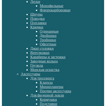
Лески
Монофильные
Флюрокарбоновые
Шнуры
Поводки
Поплавки
Крючки
Одинарные
Двойники
Тройники
Офсетные
Джиг-головки
Вертлюжки
Карабины и застежки
Заводные кольца
Грузила
Морская оснастка
Аксессуары
Для троллинга
Клипсы
Минипланеры
Прочие аксессуары
Для фидерной ловли
Кормушки
Подставки