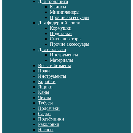
Для троллинга
Клипсы
Минипланеры
Прочие аксессуары
Для фидерной ловли
Кормушки
Подставки
Сигнализаторы
Прочие аксессуары
Для нахлыста
Инструменты
Материалы
Весы и безмены
Ножи
Инструменты
Коробки
Ящики
Каны
Чехлы
Тубусы
Подсачеки
Садки
Подъёмники
Раколовки
Насосы