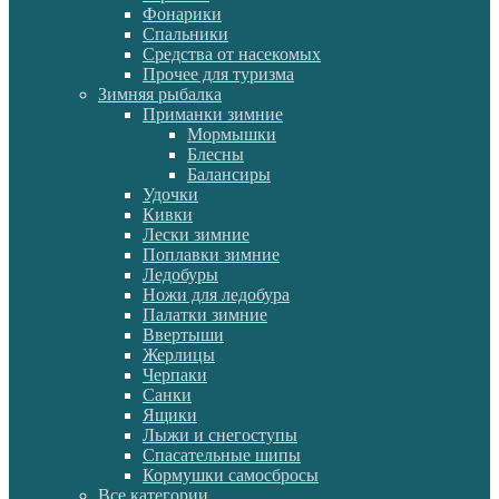
Фонарики
Спальники
Средства от насекомых
Прочее для туризма
Зимняя рыбалка
Приманки зимние
Мормышки
Блесны
Балансиры
Удочки
Кивки
Лески зимние
Поплавки зимние
Ледобуры
Ножи для ледобура
Палатки зимние
Ввертыши
Жерлицы
Черпаки
Санки
Ящики
Лыжи и снегоступы
Спасательные шипы
Кормушки самосбросы
Все категории