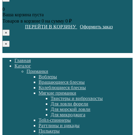
0
Ваша корзина пуста
Товаров в корзине
0
на сумму
0 ₽
ПЕРЕЙТИ В КОРЗИНУ
Оформить заказ
×
×
Главная
Каталог
Приманки
Воблеры
Вращающиеся блесны
Колеблющиеся блесны
Мягкие приманки
Твистеры и виброхвосты
Для ловли форели
Для морской ловли
Для микроджига
Тейл-спиннеры
Раттлины и цикады
Пилькеры