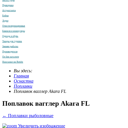
Аксессуары
Прикормки
Аттрактанты
Бойлы
Лодки
Очки поляризационные
Бинокли и монокуляры
Одежда и обувь
Товары для туризма
Зимняя рыбалка
Производители
On-line каталоги
Наш канал на Rutube
Вы здесь:
Главная
Оснастка
Поплавки
Поплавок вагглер Akara FL
Поплавок вагглер Akara FL
← Поплавки рыболовные
Увеличить изображение