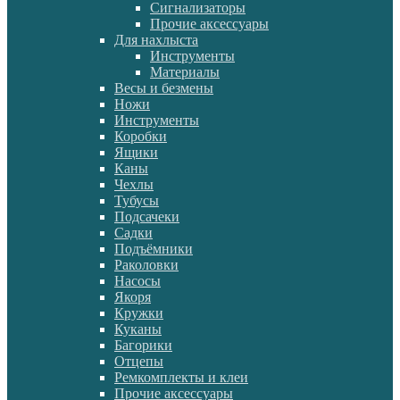
Сигнализаторы
Прочие аксессуары
Для нахлыста
Инструменты
Материалы
Весы и безмены
Ножи
Инструменты
Коробки
Ящики
Каны
Чехлы
Тубусы
Подсачеки
Садки
Подъёмники
Раколовки
Насосы
Якоря
Кружки
Куканы
Багорики
Отцепы
Ремкомплекты и клеи
Прочие аксессуары