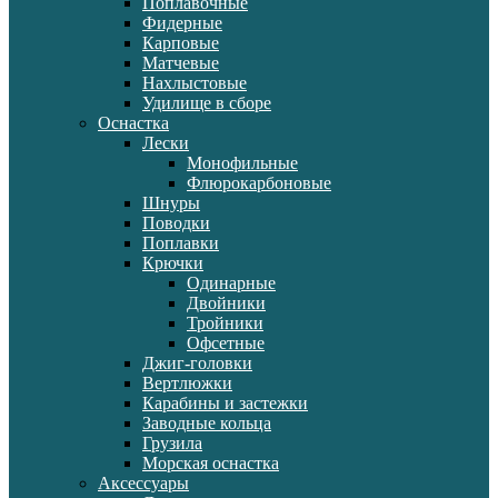
Поплавочные
Фидерные
Карповые
Матчевые
Нахлыстовые
Удилище в сборе
Оснастка
Лески
Монофильные
Флюрокарбоновые
Шнуры
Поводки
Поплавки
Крючки
Одинарные
Двойники
Тройники
Офсетные
Джиг-головки
Вертлюжки
Карабины и застежки
Заводные кольца
Грузила
Морская оснастка
Аксессуары