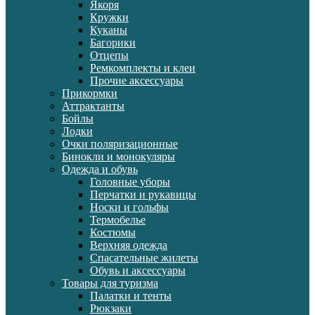
Якоря
Кружки
Куканы
Багорики
Отцепы
Ремкомплекты и клеи
Прочие аксессуары
Прикормки
Аттрактанты
Бойлы
Лодки
Очки поляризационные
Бинокли и монокуляры
Одежда и обувь
Головные уборы
Перчатки и рукавицы
Носки и гольфы
Термобелье
Костюмы
Верхняя одежда
Спасательные жилеты
Обувь и аксессуары
Товары для туризма
Палатки и тенты
Рюкзаки