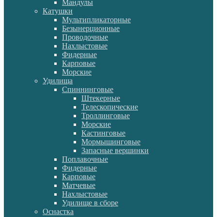
Мандулы
Катушки
Мультипликаторные
Безынерционные
Проводочные
Нахлыстовые
Фидерные
Карповые
Морские
Удилища
Спиннинговые
Штекерные
Телескопические
Троллинговые
Морские
Кастинговые
Мормышинговые
Запасные вершинки
Поплавочные
Фидерные
Карповые
Матчевые
Нахлыстовые
Удилище в сборе
Оснастка