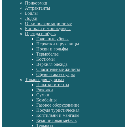
Прикормки
Аттрактанты
Бойлы
Лодки
Очки поляризационные
Бинокли и монокуляры
Одежда и обувь
Головные уборы
Перчатки и рукавицы
Носки и гольфы
Термобелье
Костюмы
Верхняя одежда
Спасательные жилеты
Обувь и аксессуары
Товары для туризма
Палатки и тенты
Рюкзаки
Сумки
Комбайны
Газовое оборудование
Посуда туристическая
Коптильни и мангалы
Кемпинговая мебель
Термосы