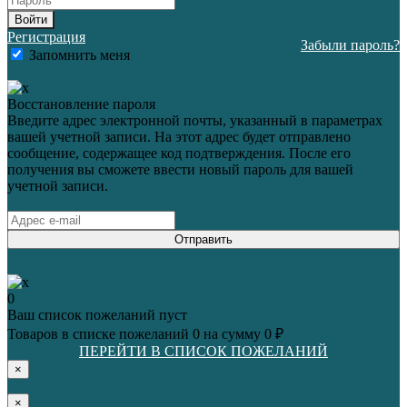
Войти
Регистрация
Забыли пароль?
Запомнить меня
Восстановление пароля
Введите адрес электронной почты, указанный в параметрах
вашей учетной записи. На этот адрес будет отправлено
сообщение, содержащее код подтверждения. После его
получения вы сможете ввести новый пароль для вашей
учетной записи.
Отправить
0
Ваш список пожеланий пуст
Товаров в списке пожеланий
0
на сумму
0 ₽
ПЕРЕЙТИ В СПИСОК ПОЖЕЛАНИЙ
×
×