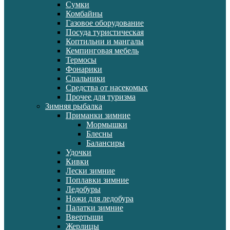
Сумки
Комбайны
Газовое оборудование
Посуда туристическая
Коптильни и мангалы
Кемпинговая мебель
Термосы
Фонарики
Спальники
Средства от насекомых
Прочее для туризма
Зимняя рыбалка
Приманки зимние
Мормышки
Блесны
Балансиры
Удочки
Кивки
Лески зимние
Поплавки зимние
Ледобуры
Ножи для ледобура
Палатки зимние
Ввертыши
Жерлицы