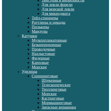
Твистеры и виброхвосты
Для ловли форели
Для морской ловли
Для микроджига
Тейл-спиннеры
Раттлины и цикады
Пилькеры
Мандулы
Катушки
Мультипликаторные
Безынерционные
Проводочные
Нахлыстовые
Фидерные
Карповые
Морские
Удилища
Спиннинговые
Штекерные
Телескопические
Троллинговые
Морские
Кастинговые
Мормышинговые
Запасные вершинки