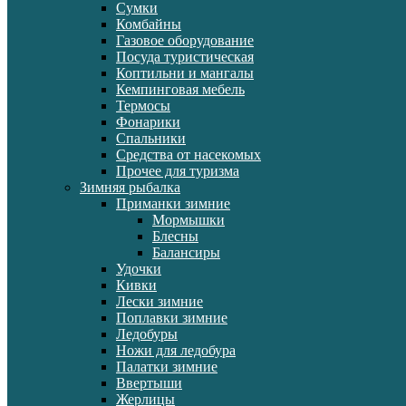
Сумки
Комбайны
Газовое оборудование
Посуда туристическая
Коптильни и мангалы
Кемпинговая мебель
Термосы
Фонарики
Спальники
Средства от насекомых
Прочее для туризма
Зимняя рыбалка
Приманки зимние
Мормышки
Блесны
Балансиры
Удочки
Кивки
Лески зимние
Поплавки зимние
Ледобуры
Ножи для ледобура
Палатки зимние
Ввертыши
Жерлицы