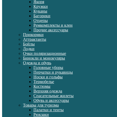
Якоря
Кружки
Куканы
Багорики
Отцепы
Ремкомплекты и клеи
Прочие аксессуары
Прикормки
Аттрактанты
Бойлы
Лодки
Очки поляризационные
Бинокли и монокуляры
Одежда и обувь
Головные уборы
Перчатки и рукавицы
Носки и гольфы
Термобелье
Костюмы
Верхняя одежда
Спасательные жилеты
Обувь и аксессуары
Товары для туризма
Палатки и тенты
Рюкзаки