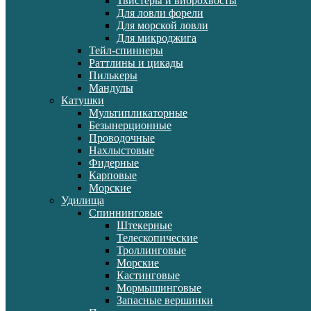
Твистеры и виброхвосты
Для ловли форели
Для морской ловли
Для микроджига
Тейл-спиннеры
Раттлины и цикады
Пилькеры
Мандулы
Катушки
Мультипликаторные
Безынерционные
Проводочные
Нахлыстовые
Фидерные
Карповые
Морские
Удилища
Спиннинговые
Штекерные
Телескопические
Троллинговые
Морские
Кастинговые
Мормышинговые
Запасные вершинки