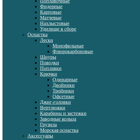
Поплавочные
Фидерные
Карповые
Матчевые
Нахлыстовые
Удилище в сборе
Оснастка
Лески
Монофильные
Флюрокарбоновые
Шнуры
Поводки
Поплавки
Крючки
Одинарные
Двойники
Тройники
Офсетные
Джиг-головки
Вертлюжки
Карабины и застежки
Заводные кольца
Грузила
Морская оснастка
Аксессуары