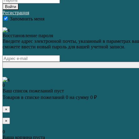
Войти
Регистрация
Запомнить меня
Восстановление пароля
Введите адрес электронной почты, указанный в параметрах ваш
сможете ввести новый пароль для вашей учетной записи.
0
Ваш список пожеланий пуст
Товаров в списке пожеланий
0
на сумму
0 ₽
×
×
0
Ваша корзина пуста