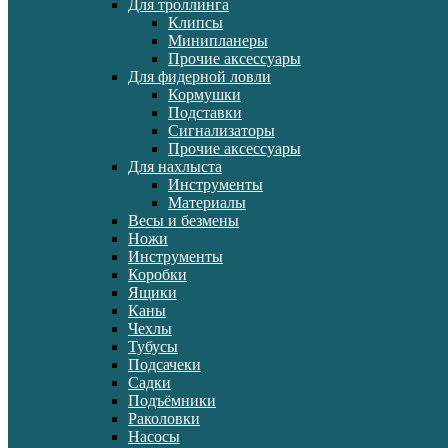
Для троллинга
Клипсы
Минипланеры
Прочие аксессуары
Для фидерной ловли
Кормушки
Подставки
Сигнализаторы
Прочие аксессуары
Для нахлыста
Инструменты
Материалы
Весы и безмены
Ножи
Инструменты
Коробки
Ящики
Каны
Чехлы
Тубусы
Подсачеки
Садки
Подъёмники
Раколовки
Насосы