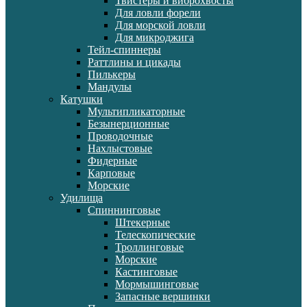
Твистеры и виброхвосты
Для ловли форели
Для морской ловли
Для микроджига
Тейл-спиннеры
Раттлины и цикады
Пилькеры
Мандулы
Катушки
Мультипликаторные
Безынерционные
Проводочные
Нахлыстовые
Фидерные
Карповые
Морские
Удилища
Спиннинговые
Штекерные
Телескопические
Троллинговые
Морские
Кастинговые
Мормышинговые
Запасные вершинки