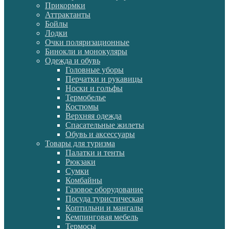
Прикормки
Аттрактанты
Бойлы
Лодки
Очки поляризационные
Бинокли и монокуляры
Одежда и обувь
Головные уборы
Перчатки и рукавицы
Носки и гольфы
Термобелье
Костюмы
Верхняя одежда
Спасательные жилеты
Обувь и аксессуары
Товары для туризма
Палатки и тенты
Рюкзаки
Сумки
Комбайны
Газовое оборудование
Посуда туристическая
Коптильни и мангалы
Кемпинговая мебель
Термосы