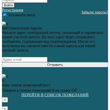
Войти
Регистрация
Забыли пароль?
Запомнить меня
Восстановление пароля
Введите адрес электронной почты, указанный в параметрах
вашей учетной записи. На этот адрес будет отправлено
сообщение, содержащее код подтверждения. После его
получения вы сможете ввести новый пароль для вашей
учетной записи.
Отправить
0
Ваш список пожеланий пуст
Товаров в списке пожеланий
0
на сумму
0 ₽
ПЕРЕЙТИ В СПИСОК ПОЖЕЛАНИЙ
×
×