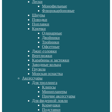
Лески
Монофильные
Флюрокарбоновые
Шнуры
Поводки
Поплавки
Крючки
Одинарные
Двойники
Тройники
Офсетные
Джиг-головки
Вертлюжки
Карабины и застежки
Заводные кольца
Грузила
Морская оснастка
Аксессуары
Для троллинга
Клипсы
Минипланеры
Прочие аксессуары
Для фидерной ловли
Кормушки
Подставки