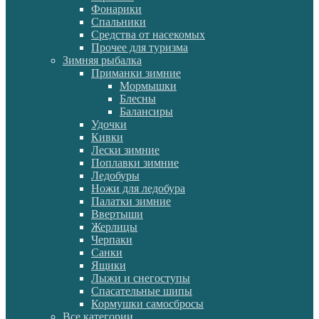
Фонарики
Спальники
Средства от насекомых
Прочее для туризма
Зимняя рыбалка
Приманки зимние
Мормышки
Блесны
Балансиры
Удочки
Кивки
Лески зимние
Поплавки зимние
Ледобуры
Ножи для ледобура
Палатки зимние
Ввертыши
Жерлицы
Черпаки
Санки
Ящики
Лыжи и снегоступы
Спасательные шипы
Кормушки самосбросы
Все категории