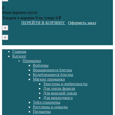
0
Ваша корзина пуста
Товаров в корзине
0
на сумму
0 ₽
ПЕРЕЙТИ В КОРЗИНУ
Оформить заказ
×
×
Главная
Каталог
Приманки
Воблеры
Вращающиеся блесны
Колеблющиеся блесны
Мягкие приманки
Твистеры и виброхвосты
Для ловли форели
Для морской ловли
Для микроджига
Тейл-спиннеры
Раттлины и цикады
Пилькеры