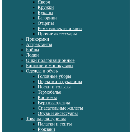
Якоря
Кружки
Куканы
Багорики
Отцепы
Ремкомплекты и клеи
Прочие аксессуары
Прикормки
Аттрактанты
Бойлы
Лодки
Очки поляризационные
Бинокли и монокуляры
Одежда и обувь
Головные уборы
Перчатки и рукавицы
Носки и гольфы
Термобелье
Костюмы
Верхняя одежда
Спасательные жилеты
Обувь и аксессуары
Товары для туризма
Палатки и тенты
Рюкзаки