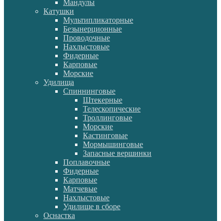
Мандулы
Катушки
Мультипликаторные
Безынерционные
Проводочные
Нахлыстовые
Фидерные
Карповые
Морские
Удилища
Спиннинговые
Штекерные
Телескопические
Троллинговые
Морские
Кастинговые
Мормышинговые
Запасные вершинки
Поплавочные
Фидерные
Карповые
Матчевые
Нахлыстовые
Удилище в сборе
Оснастка