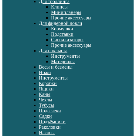
Для троллинга
Клипсы
Минипланеры
Прочие аксессуары
Для фидерной ловли
Кормушки
Подставки
Сигнализаторы
Прочие аксессуары
Для нахлыста
Инструменты
Материалы
Весы и безмены
Ножи
Инструменты
Коробки
Ящики
Каны
Чехлы
Тубусы
Подсачеки
Садки
Подъёмники
Раколовки
Насосы