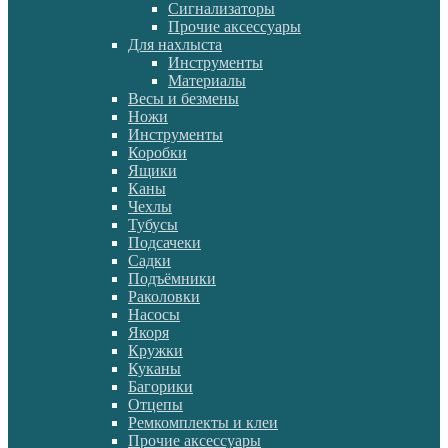
Сигнализаторы
Прочие аксессуары
Для нахлыста
Инструменты
Материалы
Весы и безмены
Ножи
Инструменты
Коробки
Ящики
Каны
Чехлы
Тубусы
Подсачеки
Садки
Подъёмники
Раколовки
Насосы
Якоря
Кружки
Куканы
Багорики
Отцепы
Ремкомплекты и клеи
Прочие аксессуары