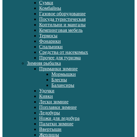
Сумки
Комбайны
Газовое оборудование
Посуда туристическая
Коптильни и мангалы
Кемпинговая мебель
Термосы
Фонарики
Спальники
Средства от насекомых
Прочее для туризма
Зимняя рыбалка
Приманки зимние
Мормышки
Блесны
Балансиры
Удочки
Кивки
Лески зимние
Поплавки зимние
Ледобуры
Ножи для ледобура
Палатки зимние
Ввертыши
Жерлицы