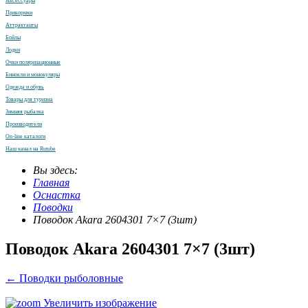
Аксессуары
Прикормки
Аттрактанты
Бойлы
Лодки
Очки поляризационные
Бинокли и монокуляры
Одежда и обувь
Товары для туризма
Зимняя рыбалка
Производители
On-line каталоги
Наш канал на Rutube
Вы здесь:
Главная
Оснастка
Поводки
Поводок Akara 2604301 7×7 (3шт)
Поводок Akara 2604301 7×7 (3шт)
← Поводки рыболовные
Увеличить изображение