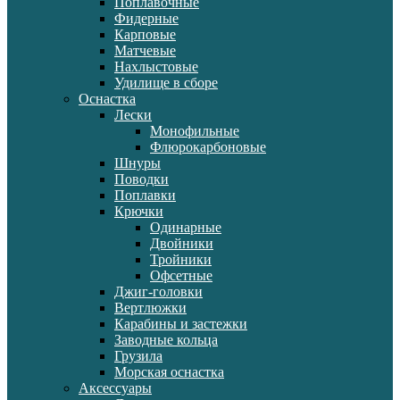
Поплавочные
Фидерные
Карповые
Матчевые
Нахлыстовые
Удилище в сборе
Оснастка
Лески
Монофильные
Флюрокарбоновые
Шнуры
Поводки
Поплавки
Крючки
Одинарные
Двойники
Тройники
Офсетные
Джиг-головки
Вертлюжки
Карабины и застежки
Заводные кольца
Грузила
Морская оснастка
Аксессуары