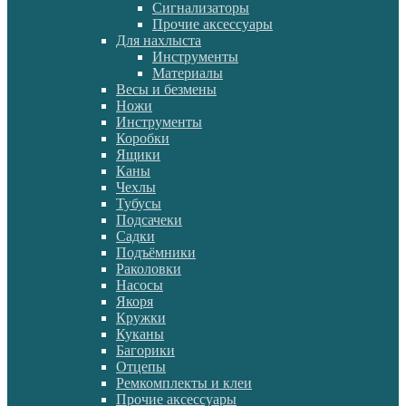
Сигнализаторы
Прочие аксессуары
Для нахлыста
Инструменты
Материалы
Весы и безмены
Ножи
Инструменты
Коробки
Ящики
Каны
Чехлы
Тубусы
Подсачеки
Садки
Подъёмники
Раколовки
Насосы
Якоря
Кружки
Куканы
Багорики
Отцепы
Ремкомплекты и клеи
Прочие аксессуары