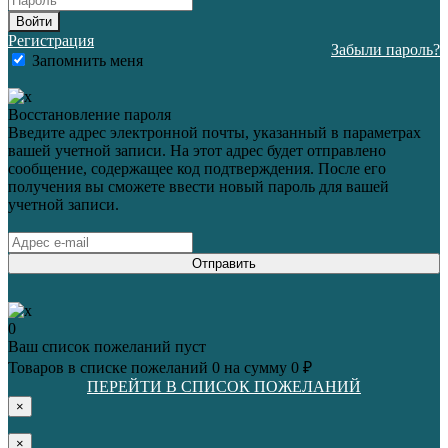
Войти
Регистрация
Забыли пароль?
Запомнить меня
Восстановление пароля
Введите адрес электронной почты, указанный в параметрах
вашей учетной записи. На этот адрес будет отправлено
сообщение, содержащее код подтверждения. После его
получения вы сможете ввести новый пароль для вашей
учетной записи.
Отправить
0
Ваш список пожеланий пуст
Товаров в списке пожеланий
0
на сумму
0 ₽
ПЕРЕЙТИ В СПИСОК ПОЖЕЛАНИЙ
×
×