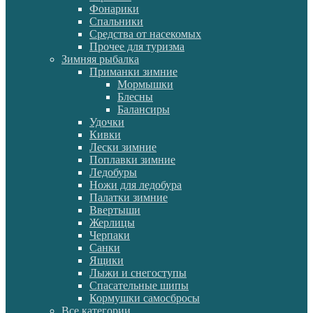
Фонарики
Спальники
Средства от насекомых
Прочее для туризма
Зимняя рыбалка
Приманки зимние
Мормышки
Блесны
Балансиры
Удочки
Кивки
Лески зимние
Поплавки зимние
Ледобуры
Ножи для ледобура
Палатки зимние
Ввертыши
Жерлицы
Черпаки
Санки
Ящики
Лыжи и снегоступы
Спасательные шипы
Кормушки самосбросы
Все категории