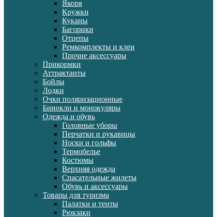
Якоря
Кружки
Куканы
Багорики
Отцепы
Ремкомплекты и клеи
Прочие аксессуары
Прикормки
Аттрактанты
Бойлы
Лодки
Очки поляризационные
Бинокли и монокуляры
Одежда и обувь
Головные уборы
Перчатки и рукавицы
Носки и гольфы
Термобелье
Костюмы
Верхняя одежда
Спасательные жилеты
Обувь и аксессуары
Товары для туризма
Палатки и тенты
Рюкзаки