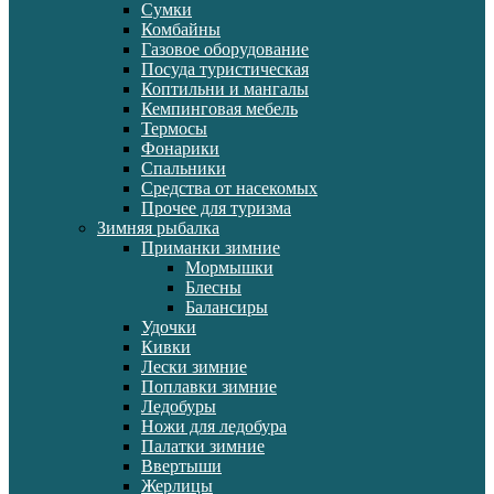
Сумки
Комбайны
Газовое оборудование
Посуда туристическая
Коптильни и мангалы
Кемпинговая мебель
Термосы
Фонарики
Спальники
Средства от насекомых
Прочее для туризма
Зимняя рыбалка
Приманки зимние
Мормышки
Блесны
Балансиры
Удочки
Кивки
Лески зимние
Поплавки зимние
Ледобуры
Ножи для ледобура
Палатки зимние
Ввертыши
Жерлицы