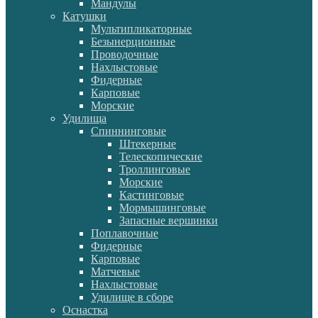
Мандулы
Катушки
Мультипликаторные
Безынерционные
Проводочные
Нахлыстовые
Фидерные
Карповые
Морские
Удилища
Спиннинговые
Штекерные
Телескопические
Троллинговые
Морские
Кастинговые
Мормышинговые
Запасные вершинки
Поплавочные
Фидерные
Карповые
Матчевые
Нахлыстовые
Удилище в сборе
Оснастка