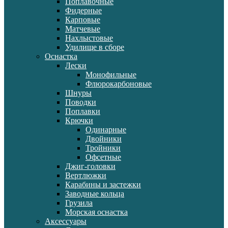
Поплавочные
Фидерные
Карповые
Матчевые
Нахлыстовые
Удилище в сборе
Оснастка
Лески
Монофильные
Флюрокарбоновые
Шнуры
Поводки
Поплавки
Крючки
Одинарные
Двойники
Тройники
Офсетные
Джиг-головки
Вертлюжки
Карабины и застежки
Заводные кольца
Грузила
Морская оснастка
Аксессуары