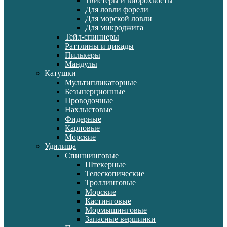
Твистеры и виброхвосты
Для ловли форели
Для морской ловли
Для микроджига
Тейл-спиннеры
Раттлины и цикады
Пилькеры
Мандулы
Катушки
Мультипликаторные
Безынерционные
Проводочные
Нахлыстовые
Фидерные
Карповые
Морские
Удилища
Спиннинговые
Штекерные
Телескопические
Троллинговые
Морские
Кастинговые
Мормышинговые
Запасные вершинки