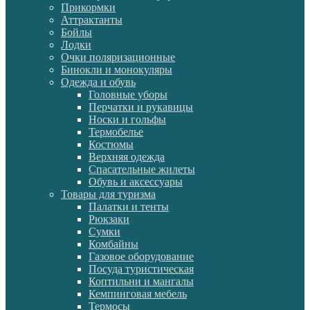
Прикормки
Аттрактанты
Бойлы
Лодки
Очки поляризационные
Бинокли и монокуляры
Одежда и обувь
Головные уборы
Перчатки и рукавицы
Носки и гольфы
Термобелье
Костюмы
Верхняя одежда
Спасательные жилеты
Обувь и аксессуары
Товары для туризма
Палатки и тенты
Рюкзаки
Сумки
Комбайны
Газовое оборудование
Посуда туристическая
Коптильни и мангалы
Кемпинговая мебель
Термосы