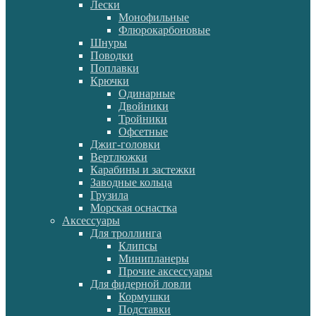
Лески
Монофильные
Флюрокарбоновые
Шнуры
Поводки
Поплавки
Крючки
Одинарные
Двойники
Тройники
Офсетные
Джиг-головки
Вертлюжки
Карабины и застежки
Заводные кольца
Грузила
Морская оснастка
Аксессуары
Для троллинга
Клипсы
Минипланеры
Прочие аксессуары
Для фидерной ловли
Кормушки
Подставки