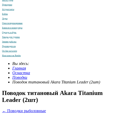
Аксессуары
Прикормки
Аттрактанты
Бойлы
Лодки
Очки поляризационные
Бинокли и монокуляры
Одежда и обувь
Товары для туризма
Зимняя рыбалка
Производители
On-line каталоги
Наш канал на Rutube
Вы здесь:
Главная
Оснастка
Поводки
Поводок титановый Akara Titanium Leader (2шт)
Поводок титановый Akara Titanium
Leader (2шт)
← Поводки рыболовные