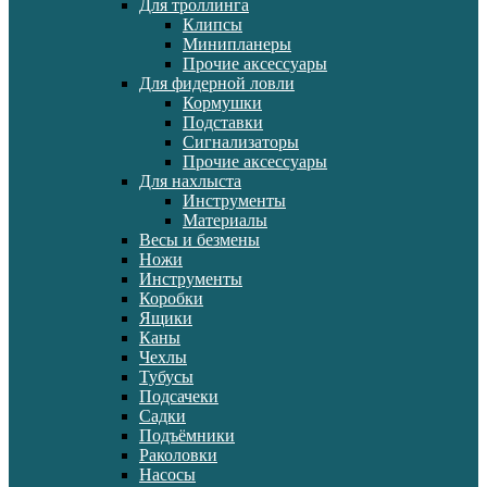
Для троллинга
Клипсы
Минипланеры
Прочие аксессуары
Для фидерной ловли
Кормушки
Подставки
Сигнализаторы
Прочие аксессуары
Для нахлыста
Инструменты
Материалы
Весы и безмены
Ножи
Инструменты
Коробки
Ящики
Каны
Чехлы
Тубусы
Подсачеки
Садки
Подъёмники
Раколовки
Насосы