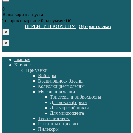
0
Ваша корзина пуста
Товаров в корзине
0
на сумму
0 ₽
ПЕРЕЙТИ В КОРЗИНУ
Оформить заказ
×
×
Главная
Каталог
Приманки
Воблеры
Вращающиеся блесны
Колеблющиеся блесны
Мягкие приманки
Твистеры и виброхвосты
Для ловли форели
Для морской ловли
Для микроджига
Тейл-спиннеры
Раттлины и цикады
Пилькеры