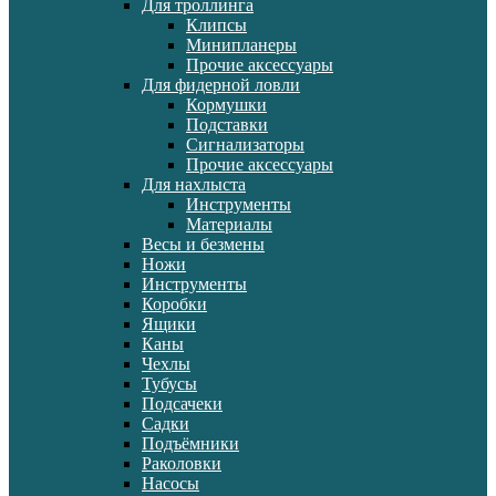
Для троллинга
Клипсы
Минипланеры
Прочие аксессуары
Для фидерной ловли
Кормушки
Подставки
Сигнализаторы
Прочие аксессуары
Для нахлыста
Инструменты
Материалы
Весы и безмены
Ножи
Инструменты
Коробки
Ящики
Каны
Чехлы
Тубусы
Подсачеки
Садки
Подъёмники
Раколовки
Насосы