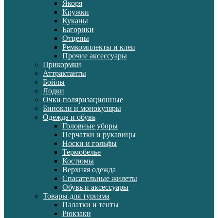
Якоря
Кружки
Куканы
Багорики
Отцепы
Ремкомплекты и клеи
Прочие аксессуары
Прикормки
Аттрактанты
Бойлы
Лодки
Очки поляризационные
Бинокли и монокуляры
Одежда и обувь
Головные уборы
Перчатки и рукавицы
Носки и гольфы
Термобелье
Костюмы
Верхняя одежда
Спасательные жилеты
Обувь и аксессуары
Товары для туризма
Палатки и тенты
Рюкзаки