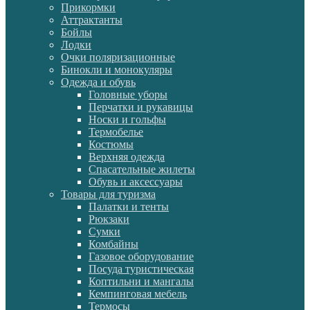
Прикормки
Аттрактанты
Бойлы
Лодки
Очки поляризационные
Бинокли и монокуляры
Одежда и обувь
Головные уборы
Перчатки и рукавицы
Носки и гольфы
Термобелье
Костюмы
Верхняя одежда
Спасательные жилеты
Обувь и аксессуары
Товары для туризма
Палатки и тенты
Рюкзаки
Сумки
Комбайны
Газовое оборудование
Посуда туристическая
Коптильни и мангалы
Кемпинговая мебель
Термосы