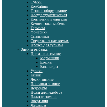
Сумки
Комбайны
Газовое оборудование
Посуда туристическая
Коптильни и мангалы
Кемпинговая мебель
Термосы
Фонарики
Спальники
Средства от насекомых
Прочее для туризма
Зимняя рыбалка
Приманки зимние
Мормышки
Блесны
Балансиры
Удочки
Кивки
Лески зимние
Поплавки зимние
Ледобуры
Ножи для ледобура
Палатки зимние
Ввертыши
Жерлицы