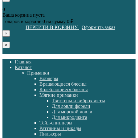
0
Ваша корзина пуста
Товаров в корзине
0
на сумму
0 ₽
ПЕРЕЙТИ В КОРЗИНУ
Оформить заказ
×
×
Главная
Каталог
Приманки
Воблеры
Вращающиеся блесны
Колеблющиеся блесны
Мягкие приманки
Твистеры и виброхвосты
Для ловли форели
Для морской ловли
Для микроджига
Тейл-спиннеры
Раттлины и цикады
Пилькеры