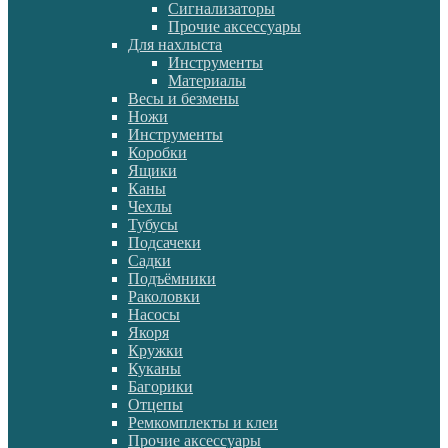
Сигнализаторы
Прочие аксессуары
Для нахлыста
Инструменты
Материалы
Весы и безмены
Ножи
Инструменты
Коробки
Ящики
Каны
Чехлы
Тубусы
Подсачеки
Садки
Подъёмники
Раколовки
Насосы
Якоря
Кружки
Куканы
Багорики
Отцепы
Ремкомплекты и клеи
Прочие аксессуары