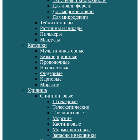
Твистеры и виброхвосты
Для ловли форели
Для морской ловли
Для микроджига
Тейл-спиннеры
Раттлины и цикады
Пилькеры
Мандулы
Катушки
Мультипликаторные
Безынерционные
Проводочные
Нахлыстовые
Фидерные
Карповые
Морские
Удилища
Спиннинговые
Штекерные
Телескопические
Троллинговые
Морские
Кастинговые
Мормышинговые
Запасные вершинки