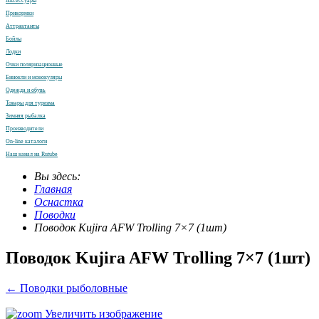
Аксессуары
Прикормки
Аттрактанты
Бойлы
Лодки
Очки поляризационные
Бинокли и монокуляры
Одежда и обувь
Товары для туризма
Зимняя рыбалка
Производители
On-line каталоги
Наш канал на Rutube
Вы здесь:
Главная
Оснастка
Поводки
Поводок Kujira AFW Trolling 7×7 (1шт)
Поводок Kujira AFW Trolling 7×7 (1шт)
← Поводки рыболовные
Увеличить изображение