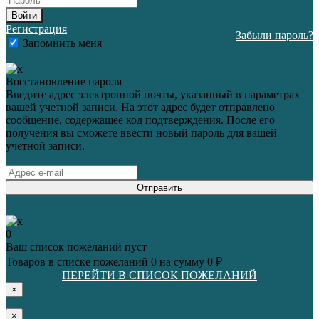
Войти
Регистрация
Забыли пароль?
Запомнить меня
Восстановление пароля
Введите адрес электронной почты, указанный в параметрах
вашей учетной записи. На этот адрес будет отправлено
сообщение, содержащее код подтверждения. После его
получения вы сможете ввести новый пароль для вашей
учетной записи.
Отправить
0
Ваш список пожеланий пуст
Товаров в списке пожеланий
0
на сумму
0 ₽
ПЕРЕЙТИ В СПИСОК ПОЖЕЛАНИЙ
×
×