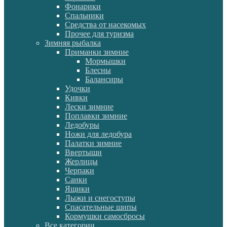
Фонарики
Спальники
Средства от насекомых
Прочее для туризма
Зимняя рыбалка
Приманки зимние
Мормышки
Блесны
Балансиры
Удочки
Кивки
Лески зимние
Поплавки зимние
Ледобуры
Ножи для ледобура
Палатки зимние
Ввертыши
Жерлицы
Черпаки
Санки
Ящики
Лыжи и снегоступы
Спасательные шипы
Кормушки самосбросы
Все категории