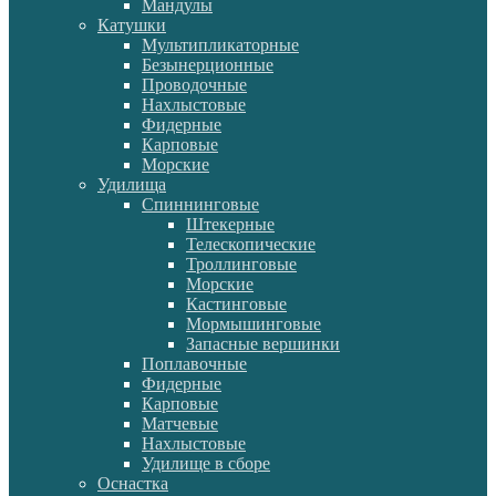
Мандулы
Катушки
Мультипликаторные
Безынерционные
Проводочные
Нахлыстовые
Фидерные
Карповые
Морские
Удилища
Спиннинговые
Штекерные
Телескопические
Троллинговые
Морские
Кастинговые
Мормышинговые
Запасные вершинки
Поплавочные
Фидерные
Карповые
Матчевые
Нахлыстовые
Удилище в сборе
Оснастка