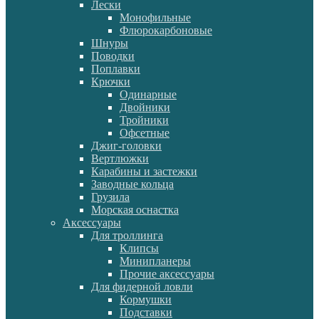
Лески
Монофильные
Флюрокарбоновые
Шнуры
Поводки
Поплавки
Крючки
Одинарные
Двойники
Тройники
Офсетные
Джиг-головки
Вертлюжки
Карабины и застежки
Заводные кольца
Грузила
Морская оснастка
Аксессуары
Для троллинга
Клипсы
Минипланеры
Прочие аксессуары
Для фидерной ловли
Кормушки
Подставки