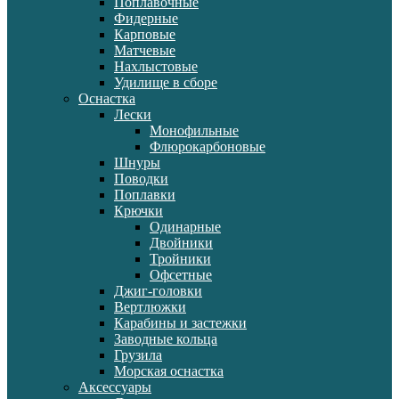
Поплавочные
Фидерные
Карповые
Матчевые
Нахлыстовые
Удилище в сборе
Оснастка
Лески
Монофильные
Флюрокарбоновые
Шнуры
Поводки
Поплавки
Крючки
Одинарные
Двойники
Тройники
Офсетные
Джиг-головки
Вертлюжки
Карабины и застежки
Заводные кольца
Грузила
Морская оснастка
Аксессуары