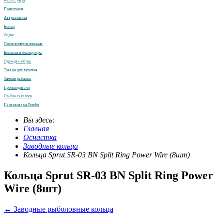
Аксессуары
Прикормки
Аттрактанты
Бойлы
Лодки
Очки поляризационные
Бинокли и монокуляры
Одежда и обувь
Товары для туризма
Зимняя рыбалка
Производители
On-line каталоги
Наш канал на Rutube
Вы здесь:
Главная
Оснастка
Заводные кольца
Кольца Sprut SR-03 BN Split Ring Power Wire (8шт)
Кольца Sprut SR-03 BN Split Ring Power
Wire (8шт)
← Заводные рыболовные кольца