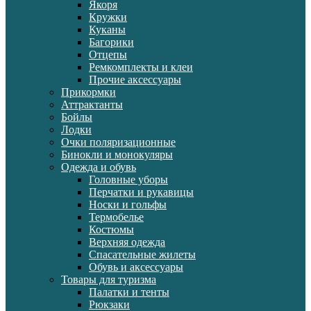
Якоря
Кружки
Куканы
Багорики
Отцепы
Ремкомплекты и клеи
Прочие аксессуары
Прикормки
Аттрактанты
Бойлы
Лодки
Очки поляризационные
Бинокли и монокуляры
Одежда и обувь
Головные уборы
Перчатки и рукавицы
Носки и гольфы
Термобелье
Костюмы
Верхняя одежда
Спасательные жилеты
Обувь и аксессуары
Товары для туризма
Палатки и тенты
Рюкзаки