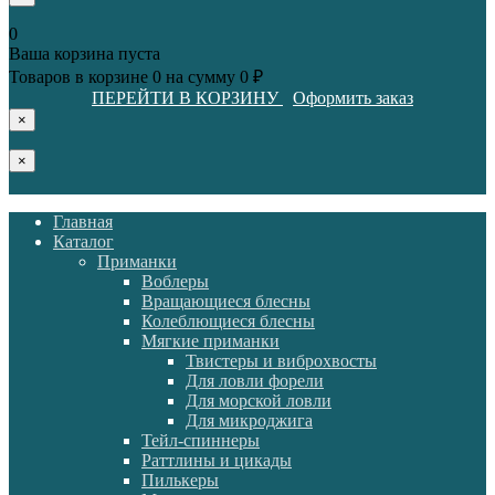
0
Ваша корзина пуста
Товаров в корзине
0
на сумму
0 ₽
ПЕРЕЙТИ В КОРЗИНУ
Оформить заказ
×
×
Главная
Каталог
Приманки
Воблеры
Вращающиеся блесны
Колеблющиеся блесны
Мягкие приманки
Твистеры и виброхвосты
Для ловли форели
Для морской ловли
Для микроджига
Тейл-спиннеры
Раттлины и цикады
Пилькеры