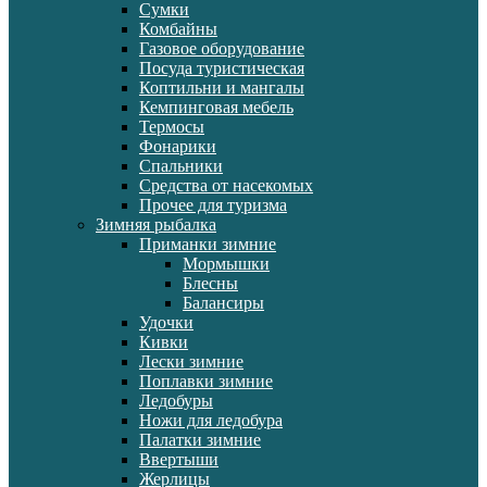
Сумки
Комбайны
Газовое оборудование
Посуда туристическая
Коптильни и мангалы
Кемпинговая мебель
Термосы
Фонарики
Спальники
Средства от насекомых
Прочее для туризма
Зимняя рыбалка
Приманки зимние
Мормышки
Блесны
Балансиры
Удочки
Кивки
Лески зимние
Поплавки зимние
Ледобуры
Ножи для ледобура
Палатки зимние
Ввертыши
Жерлицы