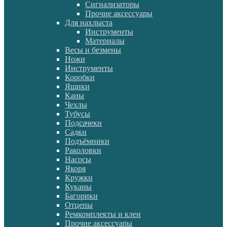
Сигнализаторы
Прочие аксессуары
Для нахлыста
Инструменты
Материалы
Весы и безмены
Ножи
Инструменты
Коробки
Ящики
Каны
Чехлы
Тубусы
Подсачеки
Садки
Подъёмники
Раколовки
Насосы
Якоря
Кружки
Куканы
Багорики
Отцепы
Ремкомплекты и клеи
Прочие аксессуары