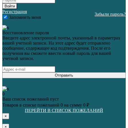
Войти
Регистрация
Забыли пароль?
Запомнить меня
Восстановление пароля
Введите адрес электронной почты, указанный в параметрах
вашей учетной записи. На этот адрес будет отправлено
сообщение, содержащее код подтверждения. После его
получения вы сможете ввести новый пароль для вашей
учетной записи.
Отправить
0
Ваш список пожеланий пуст
Товаров в списке пожеланий
0
на сумму
0 ₽
ПЕРЕЙТИ В СПИСОК ПОЖЕЛАНИЙ
×
×