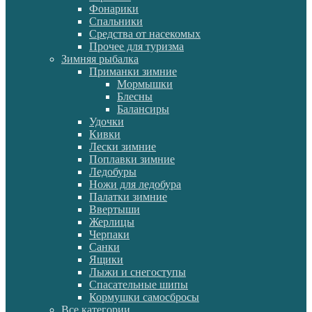
Фонарики
Спальники
Средства от насекомых
Прочее для туризма
Зимняя рыбалка
Приманки зимние
Мормышки
Блесны
Балансиры
Удочки
Кивки
Лески зимние
Поплавки зимние
Ледобуры
Ножи для ледобура
Палатки зимние
Ввертыши
Жерлицы
Черпаки
Санки
Ящики
Лыжи и снегоступы
Спасательные шипы
Кормушки самосбросы
Все категории