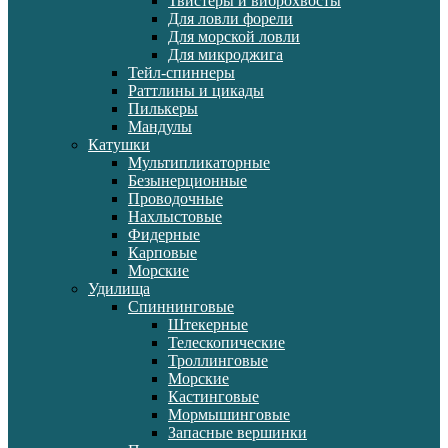
Твистеры и виброхвосты
Для ловли форели
Для морской ловли
Для микроджига
Тейл-спиннеры
Раттлины и цикады
Пилькеры
Мандулы
Катушки
Мультипликаторные
Безынерционные
Проводочные
Нахлыстовые
Фидерные
Карповые
Морские
Удилища
Спиннинговые
Штекерные
Телескопические
Троллинговые
Морские
Кастинговые
Мормышинговые
Запасные вершинки