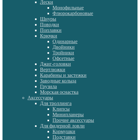
Лески
Монофильные
Флюрокарбоновые
Шнуры
Поводки
Поплавки
Крючки
Одинарные
Двойники
Тройники
Офсетные
Джиг-головки
Вертлюжки
Карабины и застежки
Заводные кольца
Грузила
Морская оснастка
Аксессуары
Для троллинга
Клипсы
Минипланеры
Прочие аксессуары
Для фидерной ловли
Кормушки
Подставки