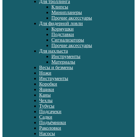
Для троллинга
Клипсы
Минипланеры
Прочие аксессуары
Для фидерной ловли
Кормушки
Подставки
Сигнализаторы
Прочие аксессуары
Для нахлыста
Инструменты
Материалы
Весы и безмены
Ножи
Инструменты
Коробки
Ящики
Каны
Чехлы
Тубусы
Подсачеки
Садки
Подъёмники
Раколовки
Насосы