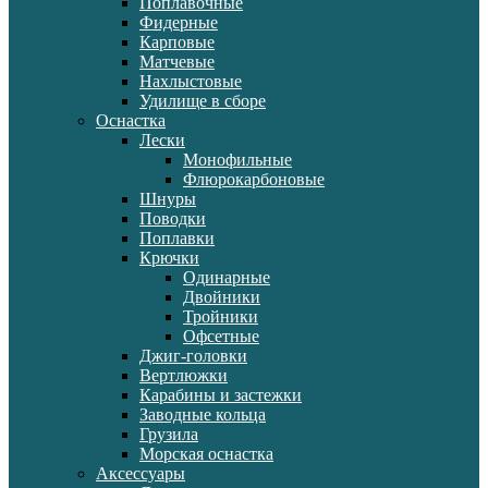
Поплавочные
Фидерные
Карповые
Матчевые
Нахлыстовые
Удилище в сборе
Оснастка
Лески
Монофильные
Флюрокарбоновые
Шнуры
Поводки
Поплавки
Крючки
Одинарные
Двойники
Тройники
Офсетные
Джиг-головки
Вертлюжки
Карабины и застежки
Заводные кольца
Грузила
Морская оснастка
Аксессуары