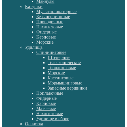
Мандулы
Катушки
Мультипликаторные
Безынерционные
Проводочные
Нахлыстовые
Фидерные
Карповые
Морские
Удилища
Спиннинговые
Штекерные
Телескопические
Троллинговые
Морские
Кастинговые
Мормышинговые
Запасные вершинки
Поплавочные
Фидерные
Карповые
Матчевые
Нахлыстовые
Удилище в сборе
Оснастка