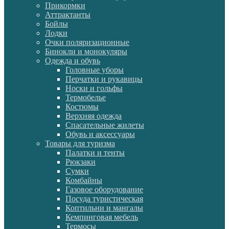
Прикормки
Аттрактанты
Бойлы
Лодки
Очки поляризационные
Бинокли и монокуляры
Одежда и обувь
Головные уборы
Перчатки и рукавицы
Носки и гольфы
Термобелье
Костюмы
Верхняя одежда
Спасательные жилеты
Обувь и аксессуары
Товары для туризма
Палатки и тенты
Рюкзаки
Сумки
Комбайны
Газовое оборудование
Посуда туристическая
Коптильни и мангалы
Кемпинговая мебель
Термосы