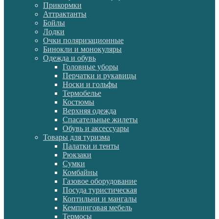
Прикормки
Аттрактанты
Бойлы
Лодки
Очки поляризационные
Бинокли и монокуляры
Одежда и обувь
Головные уборы
Перчатки и рукавицы
Носки и гольфы
Термобелье
Костюмы
Верхняя одежда
Спасательные жилеты
Обувь и аксессуары
Товары для туризма
Палатки и тенты
Рюкзаки
Сумки
Комбайны
Газовое оборудование
Посуда туристическая
Коптильни и мангалы
Кемпинговая мебель
Термосы