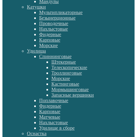
Мандулы
Катушки
Мультипликаторные
Безынерционные
Проводочные
Нахлыстовые
Фидерные
Карповые
Морские
Удилища
Спиннинговые
Штекерные
Телескопические
Троллинговые
Морские
Кастинговые
Мормышинговые
Запасные вершинки
Поплавочные
Фидерные
Карповые
Матчевые
Нахлыстовые
Удилище в сборе
Оснастка