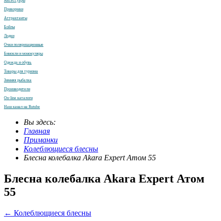
Аксессуары
Прикормки
Аттрактанты
Бойлы
Лодки
Очки поляризационные
Бинокли и монокуляры
Одежда и обувь
Товары для туризма
Зимняя рыбалка
Производители
On-line каталоги
Наш канал на Rutube
Вы здесь:
Главная
Приманки
Колеблющиеся блесны
Блесна колебалка Akara Expert Атом 55
Блесна колебалка Akara Expert Атом
55
← Колеблющиеся блесны