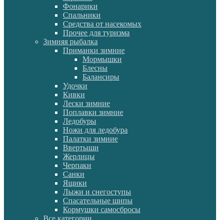
Фонарики
Спальники
Средства от насекомых
Прочее для туризма
Зимняя рыбалка
Приманки зимние
Мормышки
Блесны
Балансиры
Удочки
Кивки
Лески зимние
Поплавки зимние
Ледобуры
Ножи для ледобура
Палатки зимние
Ввертыши
Жерлицы
Черпаки
Санки
Ящики
Лыжи и снегоступы
Спасательные шипы
Кормушки самосбросы
Все категории