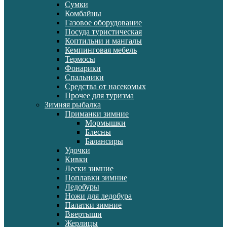
Сумки
Комбайны
Газовое оборудование
Посуда туристическая
Коптильни и мангалы
Кемпинговая мебель
Термосы
Фонарики
Спальники
Средства от насекомых
Прочее для туризма
Зимняя рыбалка
Приманки зимние
Мормышки
Блесны
Балансиры
Удочки
Кивки
Лески зимние
Поплавки зимние
Ледобуры
Ножи для ледобура
Палатки зимние
Ввертыши
Жерлицы