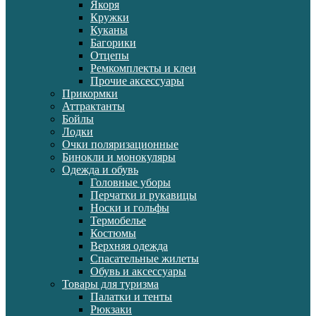
Якоря
Кружки
Куканы
Багорики
Отцепы
Ремкомплекты и клеи
Прочие аксессуары
Прикормки
Аттрактанты
Бойлы
Лодки
Очки поляризационные
Бинокли и монокуляры
Одежда и обувь
Головные уборы
Перчатки и рукавицы
Носки и гольфы
Термобелье
Костюмы
Верхняя одежда
Спасательные жилеты
Обувь и аксессуары
Товары для туризма
Палатки и тенты
Рюкзаки