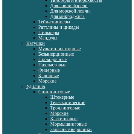
Твистеры и виброхвосты
Для ловли форели
Для морской ловли
Для микроджига
Тейл-спиннеры
Раттлины и цикады
Пилькеры
Мандулы
Катушки
Мультипликаторные
Безынерционные
Проводочные
Нахлыстовые
Фидерные
Карповые
Морские
Удилища
Спиннинговые
Штекерные
Телескопические
Троллинговые
Морские
Кастинговые
Мормышинговые
Запасные вершинки