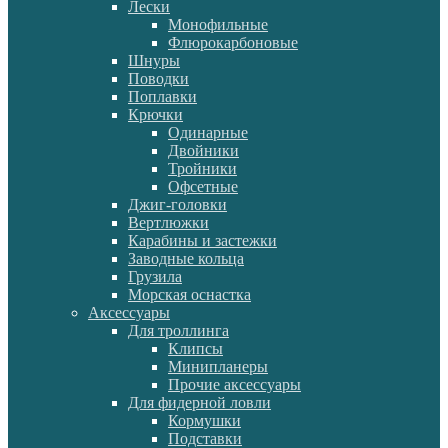
Лески
Монофильные
Флюрокарбоновые
Шнуры
Поводки
Поплавки
Крючки
Одинарные
Двойники
Тройники
Офсетные
Джиг-головки
Вертлюжки
Карабины и застежки
Заводные кольца
Грузила
Морская оснастка
Аксессуары
Для троллинга
Клипсы
Минипланеры
Прочие аксессуары
Для фидерной ловли
Кормушки
Подставки