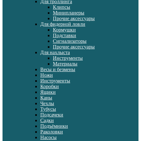
Для троллинга
Клипсы
Минипланеры
Прочие аксессуары
Для фидерной ловли
Кормушки
Подставки
Сигнализаторы
Прочие аксессуары
Для нахлыста
Инструменты
Материалы
Весы и безмены
Ножи
Инструменты
Коробки
Ящики
Каны
Чехлы
Тубусы
Подсачеки
Садки
Подъёмники
Раколовки
Насосы