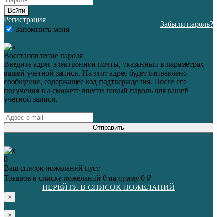
Войти
Регистрация
Забыли пароль?
Запомнить меня
Восстановление пароля
Введите адрес электронной почты, указанный в параметрах
вашей учетной записи. На этот адрес будет отправлено
сообщение, содержащее код подтверждения. После его
получения вы сможете ввести новый пароль для вашей
учетной записи.
Отправить
0
Ваш список пожеланий пуст
Товаров в списке пожеланий
0
на сумму
0 ₽
ПЕРЕЙТИ В СПИСОК ПОЖЕЛАНИЙ
×
×