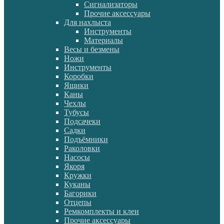
Сигнализаторы
Прочие аксессуары
Для нахлыста
Инструменты
Материалы
Весы и безмены
Ножи
Инструменты
Коробки
Ящики
Каны
Чехлы
Тубусы
Подсачеки
Садки
Подъёмники
Раколовки
Насосы
Якоря
Кружки
Куканы
Багорики
Отцепы
Ремкомплекты и клеи
Прочие аксессуары