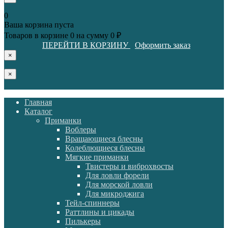
0
Ваша корзина пуста
Товаров в корзине
0
на сумму
0 ₽
ПЕРЕЙТИ В КОРЗИНУ
Оформить заказ
×
×
Главная
Каталог
Приманки
Воблеры
Вращающиеся блесны
Колеблющиеся блесны
Мягкие приманки
Твистеры и виброхвосты
Для ловли форели
Для морской ловли
Для микроджига
Тейл-спиннеры
Раттлины и цикады
Пилькеры