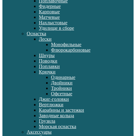
Поплавочные
Фидерные
Карповые
Матчевые
Нахлыстовые
Удилище в сборе
Оснастка
Лески
Монофильные
Флюрокарбоновые
Шнуры
Поводки
Поплавки
Крючки
Одинарные
Двойники
Тройники
Офсетные
Джиг-головки
Вертлюжки
Карабины и застежки
Заводные кольца
Грузила
Морская оснастка
Аксессуары