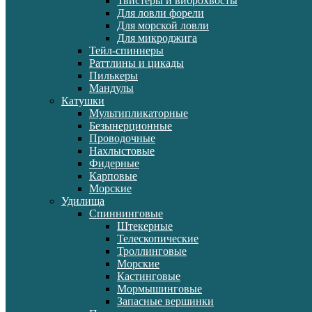
Твистеры и виброхвосты
Для ловли форели
Для морской ловли
Для микроджига
Тейл-спиннеры
Раттлины и цикады
Пилькеры
Мандулы
Катушки
Мультипликаторные
Безынерционные
Проводочные
Нахлыстовые
Фидерные
Карповые
Морские
Удилища
Спиннинговые
Штекерные
Телескопические
Троллинговые
Морские
Кастинговые
Мормышинговые
Запасные вершинки