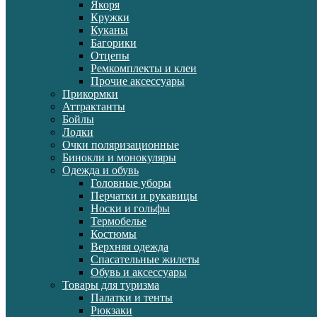
Якоря
Кружки
Куканы
Багорики
Отцепы
Ремкомплекты и клеи
Прочие аксессуары
Прикормки
Аттрактанты
Бойлы
Лодки
Очки поляризационные
Бинокли и монокуляры
Одежда и обувь
Головные уборы
Перчатки и рукавицы
Носки и гольфы
Термобелье
Костюмы
Верхняя одежда
Спасательные жилеты
Обувь и аксессуары
Товары для туризма
Палатки и тенты
Рюкзаки