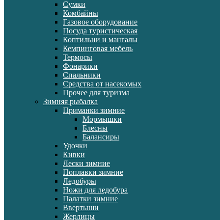
Сумки
Комбайны
Газовое оборудование
Посуда туристическая
Коптильни и мангалы
Кемпинговая мебель
Термосы
Фонарики
Спальники
Средства от насекомых
Прочее для туризма
Зимняя рыбалка
Приманки зимние
Мормышки
Блесны
Балансиры
Удочки
Кивки
Лески зимние
Поплавки зимние
Ледобуры
Ножи для ледобура
Палатки зимние
Ввертыши
Жерлицы