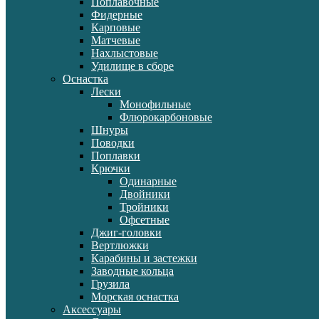
Поплавочные
Фидерные
Карповые
Матчевые
Нахлыстовые
Удилище в сборе
Оснастка
Лески
Монофильные
Флюрокарбоновые
Шнуры
Поводки
Поплавки
Крючки
Одинарные
Двойники
Тройники
Офсетные
Джиг-головки
Вертлюжки
Карабины и застежки
Заводные кольца
Грузила
Морская оснастка
Аксессуары