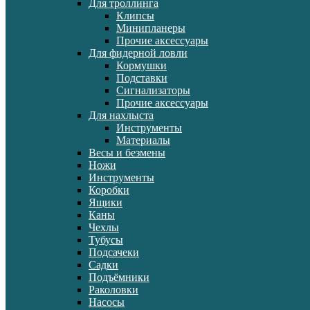
Для троллинга
Клипсы
Минипланеры
Прочие аксессуары
Для фидерной ловли
Кормушки
Подставки
Сигнализаторы
Прочие аксессуары
Для нахлыста
Инструменты
Материалы
Весы и безмены
Ножи
Инструменты
Коробки
Ящики
Каны
Чехлы
Тубусы
Подсачеки
Садки
Подъёмники
Раколовки
Насосы