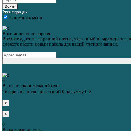
Войти
Регистрация
Запомнить меня
Восстановление пароля
Введите адрес электронной почты, указанный в параметрах ваш
сможете ввести новый пароль для вашей учетной записи.
0
Ваш список пожеланий пуст
Товаров в списке пожеланий
0
на сумму
0 ₽
×
×
0
Ваша корзина пуста