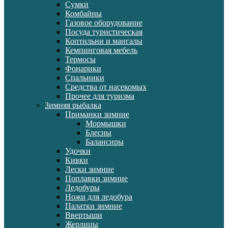
Сумки
Комбайны
Газовое оборудование
Посуда туристическая
Коптильни и мангалы
Кемпинговая мебель
Термосы
Фонарики
Спальники
Средства от насекомых
Прочее для туризма
Зимняя рыбалка
Приманки зимние
Мормышки
Блесны
Балансиры
Удочки
Кивки
Лески зимние
Поплавки зимние
Ледобуры
Ножи для ледобура
Палатки зимние
Ввертыши
Жерлицы