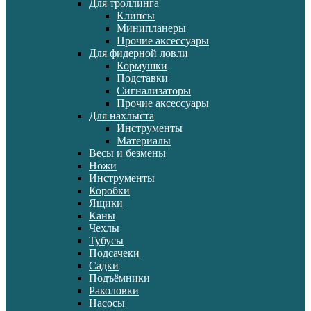
Для троллинга
Клипсы
Минипланеры
Прочие аксессуары
Для фидерной ловли
Кормушки
Подставки
Сигнализаторы
Прочие аксессуары
Для нахлыста
Инструменты
Материалы
Весы и безмены
Ножи
Инструменты
Коробки
Ящики
Каны
Чехлы
Тубусы
Подсачеки
Садки
Подъёмники
Раколовки
Насосы