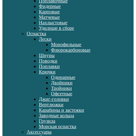
Поплавочные
Фидерные
Карповые
Матчевые
Нахлыстовые
Удилище в сборе
Оснастка
Лески
Монофильные
Флюрокарбоновые
Шнуры
Поводки
Поплавки
Крючки
Одинарные
Двойники
Тройники
Офсетные
Джиг-головки
Вертлюжки
Карабины и застежки
Заводные кольца
Грузила
Морская оснастка
Аксессуары