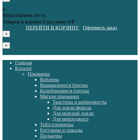
0
Ваша корзина пуста
Товаров в корзине
0
на сумму
0 ₽
ПЕРЕЙТИ В КОРЗИНУ
Оформить заказ
×
×
Главная
Каталог
Приманки
Воблеры
Вращающиеся блесны
Колеблющиеся блесны
Мягкие приманки
Твистеры и виброхвосты
Для ловли форели
Для морской ловли
Для микроджига
Тейл-спиннеры
Раттлины и цикады
Пилькеры