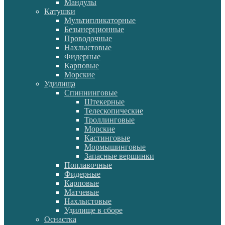
Мандулы
Катушки
Мультипликаторные
Безынерционные
Проводочные
Нахлыстовые
Фидерные
Карповые
Морские
Удилища
Спиннинговые
Штекерные
Телескопические
Троллинговые
Морские
Кастинговые
Мормышинговые
Запасные вершинки
Поплавочные
Фидерные
Карповые
Матчевые
Нахлыстовые
Удилище в сборе
Оснастка