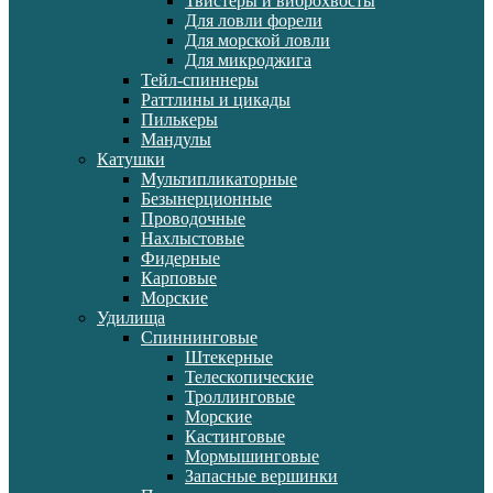
Твистеры и виброхвосты
Для ловли форели
Для морской ловли
Для микроджига
Тейл-спиннеры
Раттлины и цикады
Пилькеры
Мандулы
Катушки
Мультипликаторные
Безынерционные
Проводочные
Нахлыстовые
Фидерные
Карповые
Морские
Удилища
Спиннинговые
Штекерные
Телескопические
Троллинговые
Морские
Кастинговые
Мормышинговые
Запасные вершинки