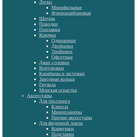
Лески
Монофильные
Флюрокарбоновые
Шнуры
Поводки
Поплавки
Крючки
Одинарные
Двойники
Тройники
Офсетные
Джиг-головки
Вертлюжки
Карабины и застежки
Заводные кольца
Грузила
Морская оснастка
Аксессуары
Для троллинга
Клипсы
Минипланеры
Прочие аксессуары
Для фидерной ловли
Кормушки
Подставки