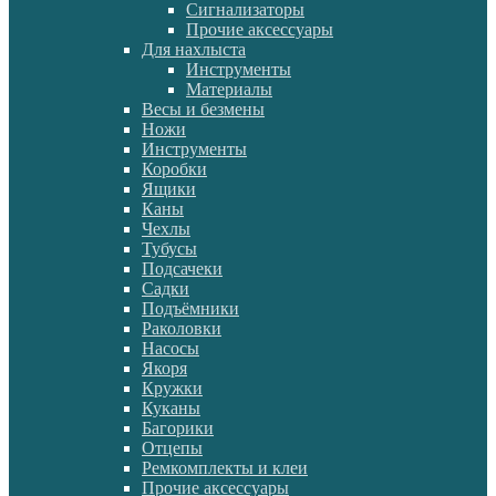
Сигнализаторы
Прочие аксессуары
Для нахлыста
Инструменты
Материалы
Весы и безмены
Ножи
Инструменты
Коробки
Ящики
Каны
Чехлы
Тубусы
Подсачеки
Садки
Подъёмники
Раколовки
Насосы
Якоря
Кружки
Куканы
Багорики
Отцепы
Ремкомплекты и клеи
Прочие аксессуары