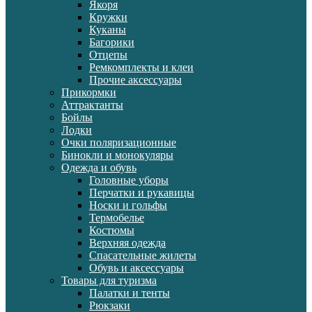
Якоря
Кружки
Куканы
Багорики
Отцепы
Ремкомплекты и клеи
Прочие аксессуары
Прикормки
Аттрактанты
Бойлы
Лодки
Очки поляризационные
Бинокли и монокуляры
Одежда и обувь
Головные уборы
Перчатки и рукавицы
Носки и гольфы
Термобелье
Костюмы
Верхняя одежда
Спасательные жилеты
Обувь и аксессуары
Товары для туризма
Палатки и тенты
Рюкзаки