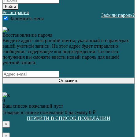
Войти
Регистрация
Забыли пароль?
Запомнить меня
Восстановление пароля
Введите адрес электронной почты, указанный в параметрах
вашей учетной записи. На этот адрес будет отправлено
сообщение, содержащее код подтверждения. После его
получения вы сможете ввести новый пароль для вашей
учетной записи.
Отправить
0
Ваш список пожеланий пуст
Товаров в списке пожеланий
0
на сумму
0 ₽
ПЕРЕЙТИ В СПИСОК ПОЖЕЛАНИЙ
×
×