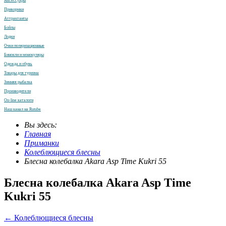
Аксессуары
Прикормки
Аттрактанты
Бойлы
Лодки
Очки поляризационные
Бинокли и монокуляры
Одежда и обувь
Товары для туризма
Зимняя рыбалка
Производители
On-line каталоги
Наш канал на Rutube
Вы здесь:
Главная
Приманки
Колеблющиеся блесны
Блесна колебалка Akara Asp Time Kukri 55
Блесна колебалка Akara Asp Time
Kukri 55
← Колеблющиеся блесны