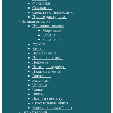
Фонарики
Спальники
Средства от насекомых
Прочее для туризма
Зимняя рыбалка
Приманки зимние
Мормышки
Блесны
Балансиры
Удочки
Кивки
Лески зимние
Поплавки зимние
Ледобуры
Ножи для ледобура
Палатки зимние
Ввертыши
Жерлицы
Черпаки
Санки
Ящики
Лыжи и снегоступы
Спасательные шипы
Кормушки самосбросы
Все категории