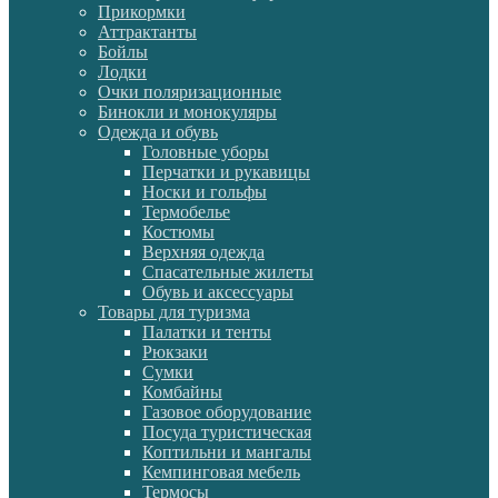
Прикормки
Аттрактанты
Бойлы
Лодки
Очки поляризационные
Бинокли и монокуляры
Одежда и обувь
Головные уборы
Перчатки и рукавицы
Носки и гольфы
Термобелье
Костюмы
Верхняя одежда
Спасательные жилеты
Обувь и аксессуары
Товары для туризма
Палатки и тенты
Рюкзаки
Сумки
Комбайны
Газовое оборудование
Посуда туристическая
Коптильни и мангалы
Кемпинговая мебель
Термосы