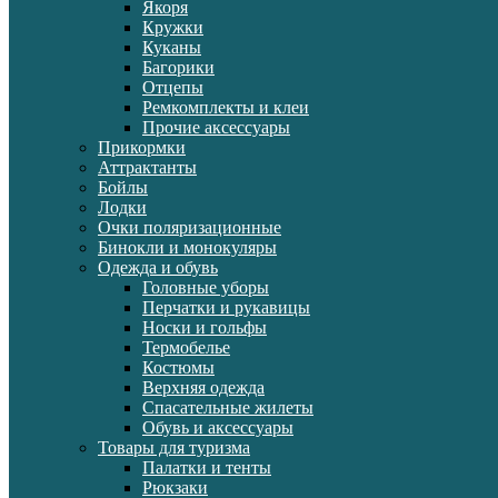
Якоря
Кружки
Куканы
Багорики
Отцепы
Ремкомплекты и клеи
Прочие аксессуары
Прикормки
Аттрактанты
Бойлы
Лодки
Очки поляризационные
Бинокли и монокуляры
Одежда и обувь
Головные уборы
Перчатки и рукавицы
Носки и гольфы
Термобелье
Костюмы
Верхняя одежда
Спасательные жилеты
Обувь и аксессуары
Товары для туризма
Палатки и тенты
Рюкзаки