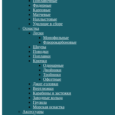
Поплавочные
Фидерные
Карповые
Матчевые
Нахлыстовые
Удилище в сборе
Оснастка
Лески
Монофильные
Флюрокарбоновые
Шнуры
Поводки
Поплавки
Крючки
Одинарные
Двойники
Тройники
Офсетные
Джиг-головки
Вертлюжки
Карабины и застежки
Заводные кольца
Грузила
Морская оснастка
Аксессуары