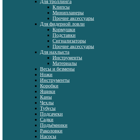
Для троллинга
Клипсы
Минипланеры
Прочие аксессуары
Для фидерной ловли
Кормушки
Подставки
Сигнализаторы
Прочие аксессуары
Для нахлыста
Инструменты
Материалы
Весы и безмены
Ножи
Инструменты
Коробки
Ящики
Каны
Чехлы
Тубусы
Подсачеки
Садки
Подъёмники
Раколовки
Насосы