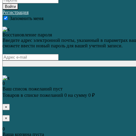
Войти
Регистрация
Запомнить меня
Восстановление пароля
Введите адрес электронной почты, указанный в параметрах ваш
сможете ввести новый пароль для вашей учетной записи.
0
Ваш список пожеланий пуст
Товаров в списке пожеланий
0
на сумму
0 ₽
×
×
0
Ваша корзина пуста