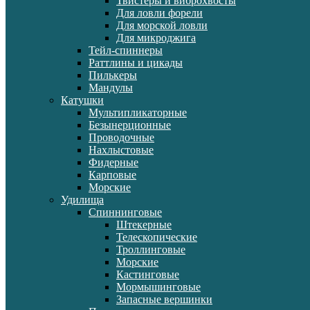
Твистеры и виброхвосты
Для ловли форели
Для морской ловли
Для микроджига
Тейл-спиннеры
Раттлины и цикады
Пилькеры
Мандулы
Катушки
Мультипликаторные
Безынерционные
Проводочные
Нахлыстовые
Фидерные
Карповые
Морские
Удилища
Спиннинговые
Штекерные
Телескопические
Троллинговые
Морские
Кастинговые
Мормышинговые
Запасные вершинки