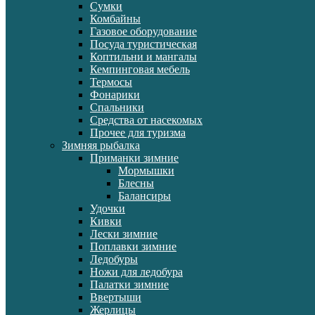
Сумки
Комбайны
Газовое оборудование
Посуда туристическая
Коптильни и мангалы
Кемпинговая мебель
Термосы
Фонарики
Спальники
Средства от насекомых
Прочее для туризма
Зимняя рыбалка
Приманки зимние
Мормышки
Блесны
Балансиры
Удочки
Кивки
Лески зимние
Поплавки зимние
Ледобуры
Ножи для ледобура
Палатки зимние
Ввертыши
Жерлицы