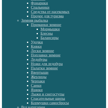
Фонарики
Спальники
Средства от насекомых
Прочее для туризма
Зимняя рыбалка
Приманки зимние
Мормышки
Блесны
Балансиры
Удочки
Кивки
Лески зимние
Поплавки зимние
Ледобуры
Ножи для ледобура
Палатки зимние
Ввертыши
Жерлицы
Черпаки
Санки
Ящики
Лыжи и снегоступы
Спасательные шипы
Кормушки самосбросы
Все категории