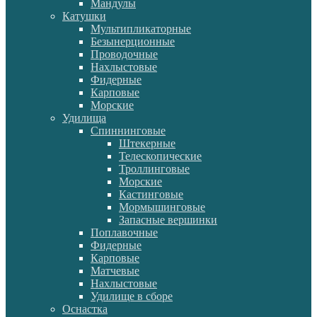
Мандулы
Катушки
Мультипликаторные
Безынерционные
Проводочные
Нахлыстовые
Фидерные
Карповые
Морские
Удилища
Спиннинговые
Штекерные
Телескопические
Троллинговые
Морские
Кастинговые
Мормышинговые
Запасные вершинки
Поплавочные
Фидерные
Карповые
Матчевые
Нахлыстовые
Удилище в сборе
Оснастка