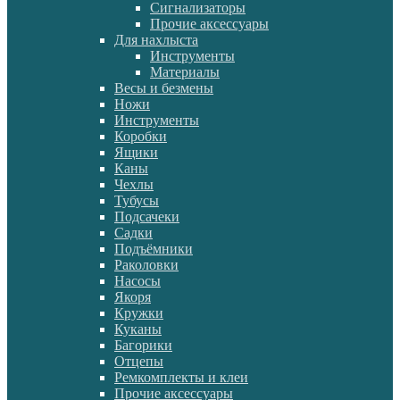
Сигнализаторы
Прочие аксессуары
Для нахлыста
Инструменты
Материалы
Весы и безмены
Ножи
Инструменты
Коробки
Ящики
Каны
Чехлы
Тубусы
Подсачеки
Садки
Подъёмники
Раколовки
Насосы
Якоря
Кружки
Куканы
Багорики
Отцепы
Ремкомплекты и клеи
Прочие аксессуары