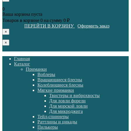
0
Ваша корзина пуста
Товаров в корзине
0
на сумму
0 ₽
ПЕРЕЙТИ В КОРЗИНУ
Оформить заказ
×
×
Главная
Каталог
Приманки
Воблеры
Вращающиеся блесны
Колеблющиеся блесны
Мягкие приманки
Твистеры и виброхвосты
Для ловли форели
Для морской ловли
Для микроджига
Тейл-спиннеры
Раттлины и цикады
Пилькеры