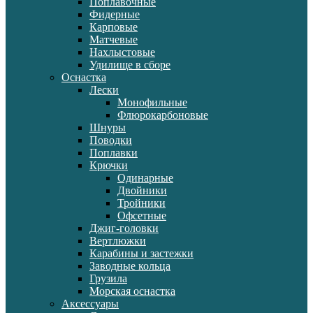
Поплавочные
Фидерные
Карповые
Матчевые
Нахлыстовые
Удилище в сборе
Оснастка
Лески
Монофильные
Флюрокарбоновые
Шнуры
Поводки
Поплавки
Крючки
Одинарные
Двойники
Тройники
Офсетные
Джиг-головки
Вертлюжки
Карабины и застежки
Заводные кольца
Грузила
Морская оснастка
Аксессуары