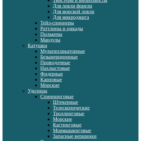
Твистеры и виброхвосты
Для ловли форели
Для морской ловли
Для микроджига
Тейл-спиннеры
Раттлины и цикады
Пилькеры
Мандулы
Катушки
Мультипликаторные
Безынерционные
Проводочные
Нахлыстовые
Фидерные
Карповые
Морские
Удилища
Спиннинговые
Штекерные
Телескопические
Троллинговые
Морские
Кастинговые
Мормышинговые
Запасные вершинки