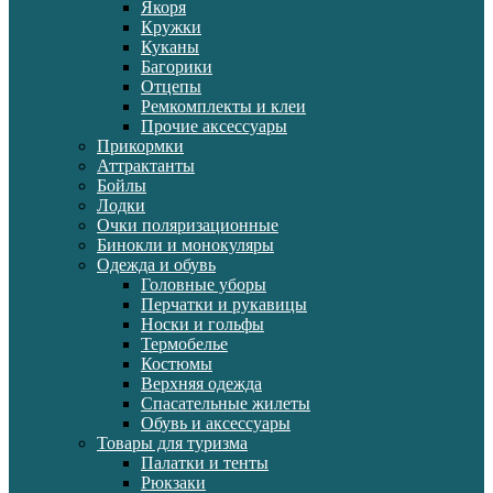
Якоря
Кружки
Куканы
Багорики
Отцепы
Ремкомплекты и клеи
Прочие аксессуары
Прикормки
Аттрактанты
Бойлы
Лодки
Очки поляризационные
Бинокли и монокуляры
Одежда и обувь
Головные уборы
Перчатки и рукавицы
Носки и гольфы
Термобелье
Костюмы
Верхняя одежда
Спасательные жилеты
Обувь и аксессуары
Товары для туризма
Палатки и тенты
Рюкзаки