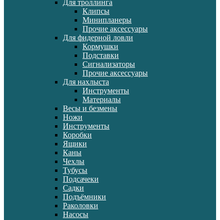
Для троллинга
Клипсы
Минипланеры
Прочие аксессуары
Для фидерной ловли
Кормушки
Подставки
Сигнализаторы
Прочие аксессуары
Для нахлыста
Инструменты
Материалы
Весы и безмены
Ножи
Инструменты
Коробки
Ящики
Каны
Чехлы
Тубусы
Подсачеки
Садки
Подъёмники
Раколовки
Насосы