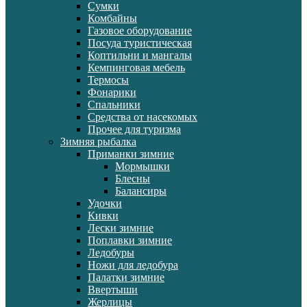
Сумки
Комбайны
Газовое оборудование
Посуда туристическая
Коптильни и мангалы
Кемпинговая мебель
Термосы
Фонарики
Спальники
Средства от насекомых
Прочее для туризма
Зимняя рыбалка
Приманки зимние
Мормышки
Блесны
Балансиры
Удочки
Кивки
Лески зимние
Поплавки зимние
Ледобуры
Ножи для ледобура
Палатки зимние
Ввертыши
Жерлицы