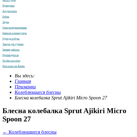
Аксессуары
Прикормки
Аттрактанты
Бойлы
Лодки
Очки поляризационные
Бинокли и монокуляры
Одежда и обувь
Товары для туризма
Зимняя рыбалка
Производители
On-line каталоги
Наш канал на Rutube
Вы здесь:
Главная
Приманки
Колеблющиеся блесны
Блесна колебалка Sprut Ajikiri Micro Spoon 27
Блесна колебалка Sprut Ajikiri Micro
Spoon 27
← Колеблющиеся блесны