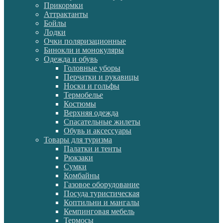
Прикормки
Аттрактанты
Бойлы
Лодки
Очки поляризационные
Бинокли и монокуляры
Одежда и обувь
Головные уборы
Перчатки и рукавицы
Носки и гольфы
Термобелье
Костюмы
Верхняя одежда
Спасательные жилеты
Обувь и аксессуары
Товары для туризма
Палатки и тенты
Рюкзаки
Сумки
Комбайны
Газовое оборудование
Посуда туристическая
Коптильни и мангалы
Кемпинговая мебель
Термосы