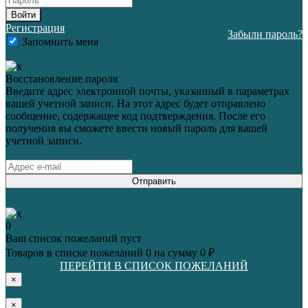
Войти
Регистрация
Забыли пароль?
Запомнить меня
Восстановление пароля
Введите адрес электронной почты, указанный в параметрах
вашей учетной записи. На этот адрес будет отправлено
сообщение, содержащее код подтверждения. После его
получения вы сможете ввести новый пароль для вашей
учетной записи.
Отправить
0
Ваш список пожеланий пуст
Товаров в списке пожеланий
0
на сумму
0 ₽
ПЕРЕЙТИ В СПИСОК ПОЖЕЛАНИЙ
×
×