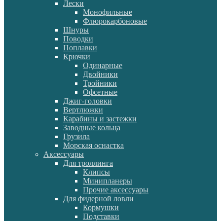
Лески
Монофильные
Флюрокарбоновые
Шнуры
Поводки
Поплавки
Крючки
Одинарные
Двойники
Тройники
Офсетные
Джиг-головки
Вертлюжки
Карабины и застежки
Заводные кольца
Грузила
Морская оснастка
Аксессуары
Для троллинга
Клипсы
Минипланеры
Прочие аксессуары
Для фидерной ловли
Кормушки
Подставки