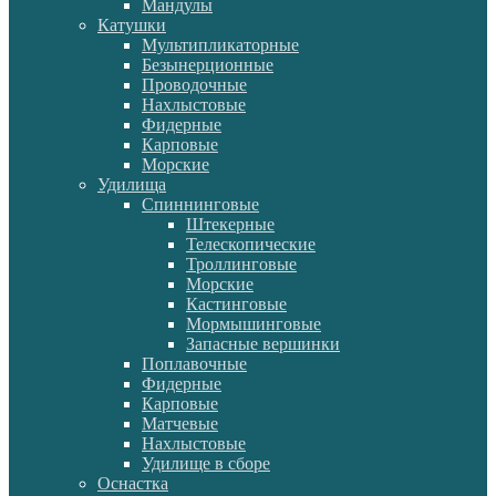
Мандулы
Катушки
Мультипликаторные
Безынерционные
Проводочные
Нахлыстовые
Фидерные
Карповые
Морские
Удилища
Спиннинговые
Штекерные
Телескопические
Троллинговые
Морские
Кастинговые
Мормышинговые
Запасные вершинки
Поплавочные
Фидерные
Карповые
Матчевые
Нахлыстовые
Удилище в сборе
Оснастка