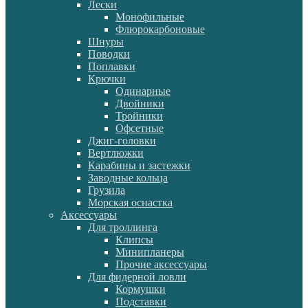
Лески
Монофильные
Флюрокарбоновые
Шнуры
Поводки
Поплавки
Крючки
Одинарные
Двойники
Тройники
Офсетные
Джиг-головки
Вертлюжки
Карабины и застежки
Заводные кольца
Грузила
Морская оснастка
Аксессуары
Для троллинга
Клипсы
Минипланеры
Прочие аксессуары
Для фидерной ловли
Кормушки
Подставки