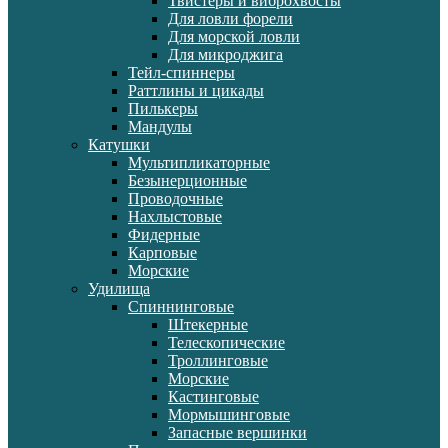
Твистеры и виброхвосты
Для ловли форели
Для морской ловли
Для микроджига
Тейл-спиннеры
Раттлины и цикады
Пилькеры
Мандулы
Катушки
Мультипликаторные
Безынерционные
Проводочные
Нахлыстовые
Фидерные
Карповые
Морские
Удилища
Спиннинговые
Штекерные
Телескопические
Троллинговые
Морские
Кастинговые
Мормышинговые
Запасные вершинки