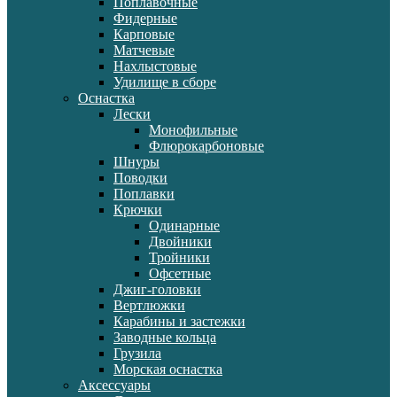
Поплавочные
Фидерные
Карповые
Матчевые
Нахлыстовые
Удилище в сборе
Оснастка
Лески
Монофильные
Флюрокарбоновые
Шнуры
Поводки
Поплавки
Крючки
Одинарные
Двойники
Тройники
Офсетные
Джиг-головки
Вертлюжки
Карабины и застежки
Заводные кольца
Грузила
Морская оснастка
Аксессуары