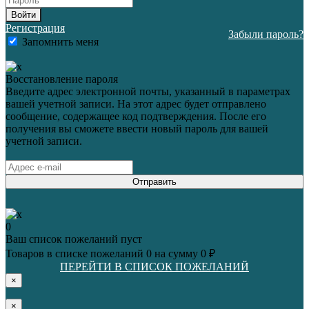
Войти
Регистрация
Забыли пароль?
Запомнить меня
Восстановление пароля
Введите адрес электронной почты, указанный в параметрах
вашей учетной записи. На этот адрес будет отправлено
сообщение, содержащее код подтверждения. После его
получения вы сможете ввести новый пароль для вашей
учетной записи.
Отправить
0
Ваш список пожеланий пуст
Товаров в списке пожеланий
0
на сумму
0 ₽
ПЕРЕЙТИ В СПИСОК ПОЖЕЛАНИЙ
×
×