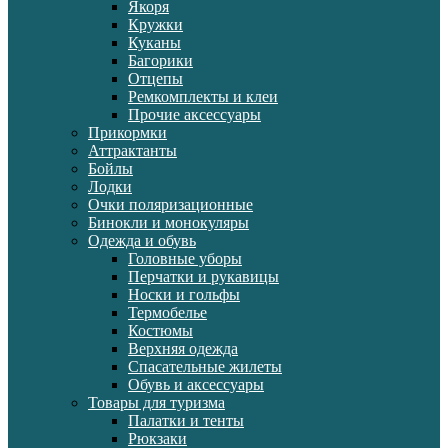
Якоря
Кружки
Куканы
Багорики
Отцепы
Ремкомплекты и клеи
Прочие аксессуары
Прикормки
Аттрактанты
Бойлы
Лодки
Очки поляризационные
Бинокли и монокуляры
Одежда и обувь
Головные уборы
Перчатки и рукавицы
Носки и гольфы
Термобелье
Костюмы
Верхняя одежда
Спасательные жилеты
Обувь и аксессуары
Товары для туризма
Палатки и тенты
Рюкзаки