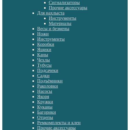
Сигнализаторы
Прочие аксессуары
Для нахлыста
Инструменты
Материалы
Весы и безмены
Ножи
Инструменты
Коробки
Ящики
Каны
Чехлы
Тубусы
Подсачеки
Садки
Подъёмники
Раколовки
Насосы
Якоря
Кружки
Куканы
Багорики
Отцепы
Ремкомплекты и клеи
Прочие аксессуары