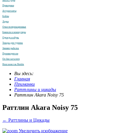
Аксессуары
Прикормки
Аттрактанты
Бойлы
Лодки
Очки поляризационные
Бинокли и монокуляры
Одежда и обувь
Товары для туризма
Зимняя рыбалка
Производители
On-line каталоги
Наш канал на Rutube
Вы здесь:
Главная
Приманки
Раттлины и цикады
Раттлин Akara Noisy 75
Раттлин Akara Noisy 75
← Раттлины и Цикады
Увеличить изображение