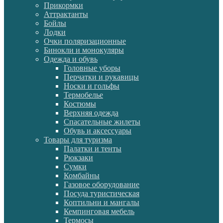
Прикормки
Аттрактанты
Бойлы
Лодки
Очки поляризационные
Бинокли и монокуляры
Одежда и обувь
Головные уборы
Перчатки и рукавицы
Носки и гольфы
Термобелье
Костюмы
Верхняя одежда
Спасательные жилеты
Обувь и аксессуары
Товары для туризма
Палатки и тенты
Рюкзаки
Сумки
Комбайны
Газовое оборудование
Посуда туристическая
Коптильни и мангалы
Кемпинговая мебель
Термосы