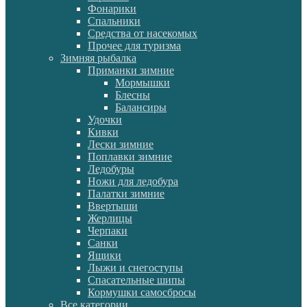
Фонарики
Спальники
Средства от насекомых
Прочее для туризма
Зимняя рыбалка
Приманки зимние
Мормышки
Блесны
Балансиры
Удочки
Кивки
Лески зимние
Поплавки зимние
Ледобуры
Ножи для ледобура
Палатки зимние
Ввертыши
Жерлицы
Черпаки
Санки
Ящики
Лыжи и снегоступы
Спасательные шипы
Кормушки самосбросы
Все категории