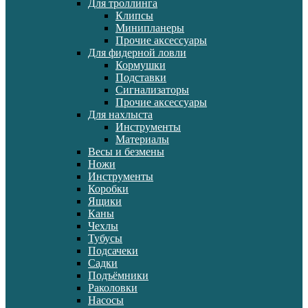
Для троллинга
Клипсы
Минипланеры
Прочие аксессуары
Для фидерной ловли
Кормушки
Подставки
Сигнализаторы
Прочие аксессуары
Для нахлыста
Инструменты
Материалы
Весы и безмены
Ножи
Инструменты
Коробки
Ящики
Каны
Чехлы
Тубусы
Подсачеки
Садки
Подъёмники
Раколовки
Насосы