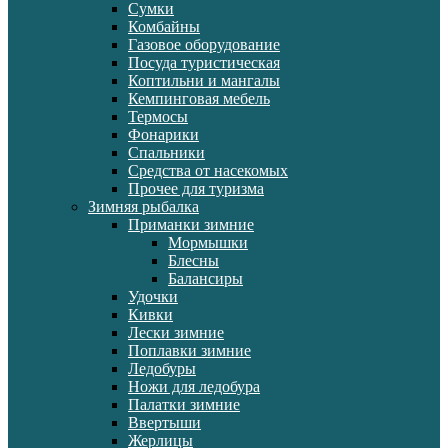
Сумки
Комбайны
Газовое оборудование
Посуда туристическая
Коптильни и мангалы
Кемпинговая мебель
Термосы
Фонарики
Спальники
Средства от насекомых
Прочее для туризма
Зимняя рыбалка
Приманки зимние
Мормышки
Блесны
Балансиры
Удочки
Кивки
Лески зимние
Поплавки зимние
Ледобуры
Ножи для ледобура
Палатки зимние
Ввертыши
Жерлицы