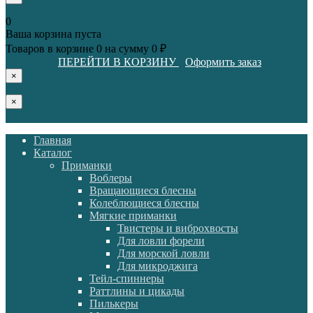
0
Ваша корзина пуста
Товаров в корзине
0
на сумму
0 ₽
ПЕРЕЙТИ В КОРЗИНУ
Оформить заказ
×
×
Главная
Каталог
Приманки
Воблеры
Вращающиеся блесны
Колеблющиеся блесны
Мягкие приманки
Твистеры и виброхвосты
Для ловли форели
Для морской ловли
Для микроджига
Тейл-спиннеры
Раттлины и цикады
Пилькеры