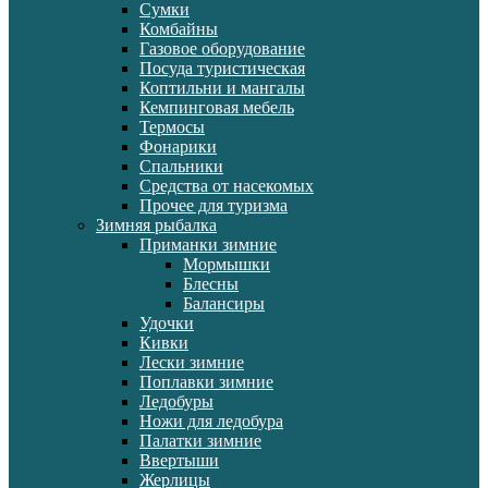
Сумки
Комбайны
Газовое оборудование
Посуда туристическая
Коптильни и мангалы
Кемпинговая мебель
Термосы
Фонарики
Спальники
Средства от насекомых
Прочее для туризма
Зимняя рыбалка
Приманки зимние
Мормышки
Блесны
Балансиры
Удочки
Кивки
Лески зимние
Поплавки зимние
Ледобуры
Ножи для ледобура
Палатки зимние
Ввертыши
Жерлицы