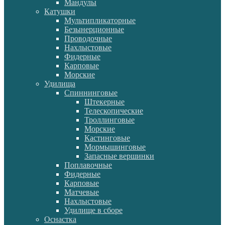
Мандулы
Катушки
Мультипликаторные
Безынерционные
Проводочные
Нахлыстовые
Фидерные
Карповые
Морские
Удилища
Спиннинговые
Штекерные
Телескопические
Троллинговые
Морские
Кастинговые
Мормышинговые
Запасные вершинки
Поплавочные
Фидерные
Карповые
Матчевые
Нахлыстовые
Удилище в сборе
Оснастка