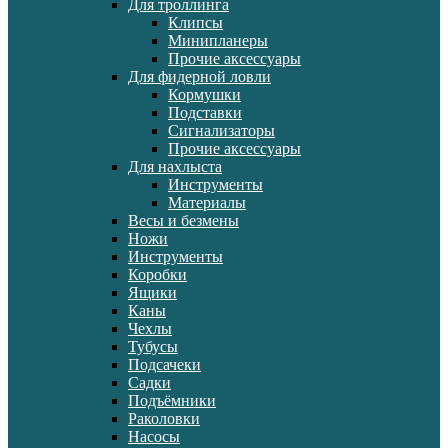
Для троллинга
Клипсы
Минипланеры
Прочие аксессуары
Для фидерной ловли
Кормушки
Подставки
Сигнализаторы
Прочие аксессуары
Для нахлыста
Инструменты
Материалы
Весы и безмены
Ножи
Инструменты
Коробки
Ящики
Каны
Чехлы
Тубусы
Подсачеки
Садки
Подъёмники
Раколовки
Насосы