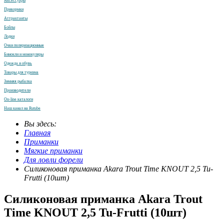
Аксессуары
Прикормки
Аттрактанты
Бойлы
Лодки
Очки поляризационные
Бинокли и монокуляры
Одежда и обувь
Товары для туризма
Зимняя рыбалка
Производители
On-line каталоги
Наш канал на Rutube
Вы здесь:
Главная
Приманки
Мягкие приманки
Для ловли форели
Силиконовая приманка Akara Trout Time KNOUT 2,5 Tu-
Frutti (10шт)
Силиконовая приманка Akara Trout
Time KNOUT 2,5 Tu-Frutti (10шт)