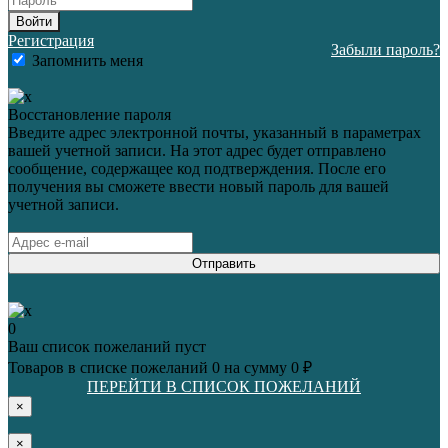
Войти
Регистрация
Забыли пароль?
Запомнить меня
Восстановление пароля
Введите адрес электронной почты, указанный в параметрах
вашей учетной записи. На этот адрес будет отправлено
сообщение, содержащее код подтверждения. После его
получения вы сможете ввести новый пароль для вашей
учетной записи.
Отправить
0
Ваш список пожеланий пуст
Товаров в списке пожеланий
0
на сумму
0 ₽
ПЕРЕЙТИ В СПИСОК ПОЖЕЛАНИЙ
×
×