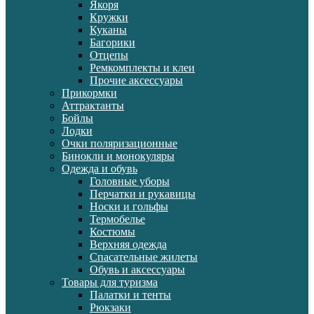
Якоря
Кружки
Куканы
Багорики
Отцепы
Ремкомплекты и клеи
Прочие аксессуары
Прикормки
Аттрактанты
Бойлы
Лодки
Очки поляризационные
Бинокли и монокуляры
Одежда и обувь
Головные уборы
Перчатки и рукавицы
Носки и гольфы
Термобелье
Костюмы
Верхняя одежда
Спасательные жилеты
Обувь и аксессуары
Товары для туризма
Палатки и тенты
Рюкзаки