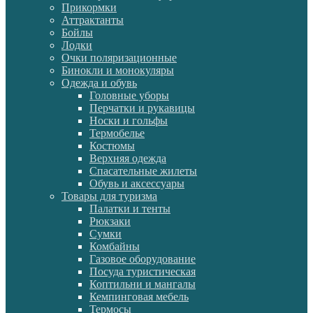
Прикормки
Аттрактанты
Бойлы
Лодки
Очки поляризационные
Бинокли и монокуляры
Одежда и обувь
Головные уборы
Перчатки и рукавицы
Носки и гольфы
Термобелье
Костюмы
Верхняя одежда
Спасательные жилеты
Обувь и аксессуары
Товары для туризма
Палатки и тенты
Рюкзаки
Сумки
Комбайны
Газовое оборудование
Посуда туристическая
Коптильни и мангалы
Кемпинговая мебель
Термосы