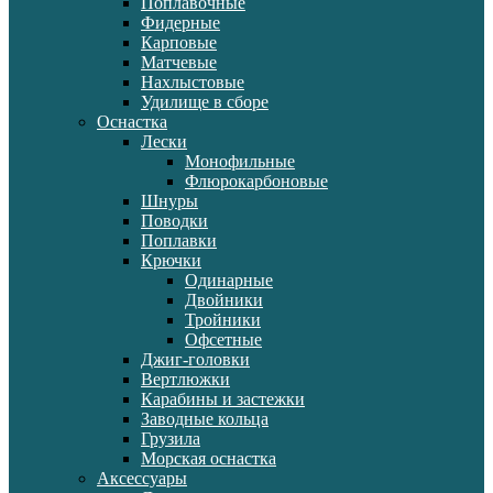
Поплавочные
Фидерные
Карповые
Матчевые
Нахлыстовые
Удилище в сборе
Оснастка
Лески
Монофильные
Флюрокарбоновые
Шнуры
Поводки
Поплавки
Крючки
Одинарные
Двойники
Тройники
Офсетные
Джиг-головки
Вертлюжки
Карабины и застежки
Заводные кольца
Грузила
Морская оснастка
Аксессуары