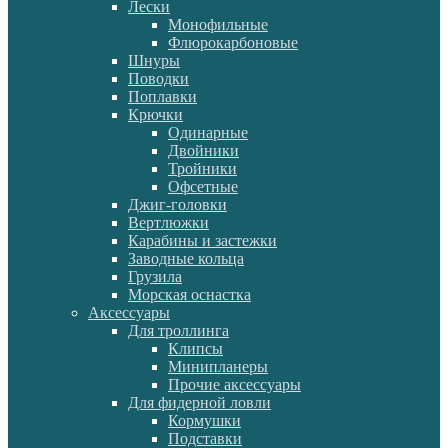
Лески
Монофильные
Флюрокарбоновые
Шнуры
Поводки
Поплавки
Крючки
Одинарные
Двойники
Тройники
Офсетные
Джиг-головки
Вертлюжки
Карабины и застежки
Заводные кольца
Грузила
Морская оснастка
Аксессуары
Для троллинга
Клипсы
Минипланеры
Прочие аксессуары
Для фидерной ловли
Кормушки
Подставки