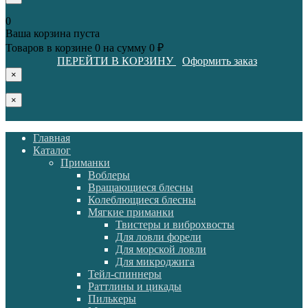
0
Ваша корзина пуста
Товаров в корзине
0
на сумму
0 ₽
ПЕРЕЙТИ В КОРЗИНУ
Оформить заказ
×
×
Главная
Каталог
Приманки
Воблеры
Вращающиеся блесны
Колеблющиеся блесны
Мягкие приманки
Твистеры и виброхвосты
Для ловли форели
Для морской ловли
Для микроджига
Тейл-спиннеры
Раттлины и цикады
Пилькеры