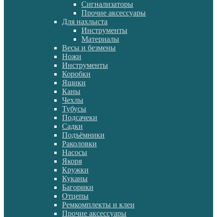
Сигнализаторы
Прочие аксессуары
Для нахлыста
Инструменты
Материалы
Весы и безмены
Ножи
Инструменты
Коробки
Ящики
Каны
Чехлы
Тубусы
Подсачеки
Садки
Подъёмники
Раколовки
Насосы
Якоря
Кружки
Куканы
Багорики
Отцепы
Ремкомплекты и клеи
Прочие аксессуары