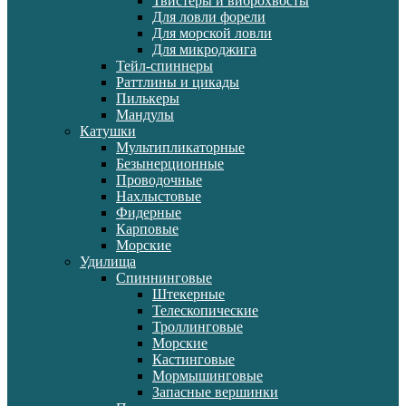
Твистеры и виброхвосты
Для ловли форели
Для морской ловли
Для микроджига
Тейл-спиннеры
Раттлины и цикады
Пилькеры
Мандулы
Катушки
Мультипликаторные
Безынерционные
Проводочные
Нахлыстовые
Фидерные
Карповые
Морские
Удилища
Спиннинговые
Штекерные
Телескопические
Троллинговые
Морские
Кастинговые
Мормышинговые
Запасные вершинки