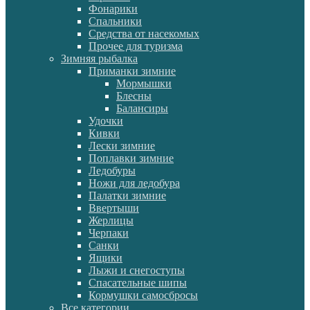
Фонарики
Спальники
Средства от насекомых
Прочее для туризма
Зимняя рыбалка
Приманки зимние
Мормышки
Блесны
Балансиры
Удочки
Кивки
Лески зимние
Поплавки зимние
Ледобуры
Ножи для ледобура
Палатки зимние
Ввертыши
Жерлицы
Черпаки
Санки
Ящики
Лыжи и снегоступы
Спасательные шипы
Кормушки самосбросы
Все категории