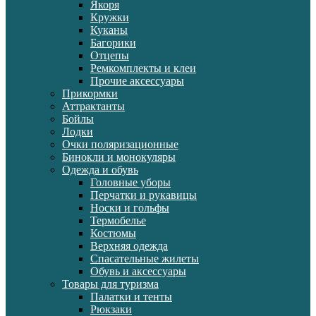
Якоря
Кружки
Куканы
Багорики
Отцепы
Ремкомплекты и клеи
Прочие аксессуары
Прикормки
Аттрактанты
Бойлы
Лодки
Очки поляризационные
Бинокли и монокуляры
Одежда и обувь
Головные уборы
Перчатки и рукавицы
Носки и гольфы
Термобелье
Костюмы
Верхняя одежда
Спасательные жилеты
Обувь и аксессуары
Товары для туризма
Палатки и тенты
Рюкзаки