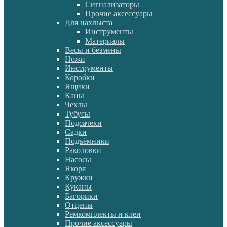
Сигнализаторы
Прочие аксессуары
Для нахлыста
Инструменты
Материалы
Весы и безмены
Ножи
Инструменты
Коробки
Ящики
Каны
Чехлы
Тубусы
Подсачеки
Садки
Подъёмники
Раколовки
Насосы
Якоря
Кружки
Куканы
Багорики
Отцепы
Ремкомплекты и клеи
Прочие аксессуары