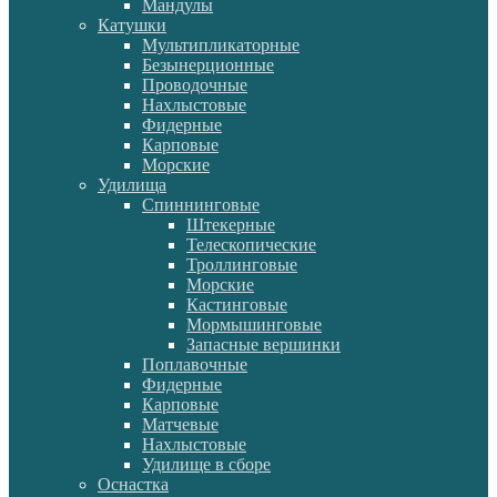
Мандулы
Катушки
Мультипликаторные
Безынерционные
Проводочные
Нахлыстовые
Фидерные
Карповые
Морские
Удилища
Спиннинговые
Штекерные
Телескопические
Троллинговые
Морские
Кастинговые
Мормышинговые
Запасные вершинки
Поплавочные
Фидерные
Карповые
Матчевые
Нахлыстовые
Удилище в сборе
Оснастка