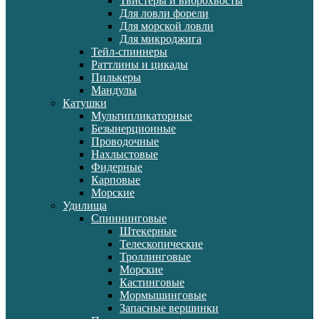
Твистеры и виброхвосты
Для ловли форели
Для морской ловли
Для микроджига
Тейл-спиннеры
Раттлины и цикады
Пилькеры
Мандулы
Катушки
Мультипликаторные
Безынерционные
Проводочные
Нахлыстовые
Фидерные
Карповые
Морские
Удилища
Спиннинговые
Штекерные
Телескопические
Троллинговые
Морские
Кастинговые
Мормышинговые
Запасные вершинки