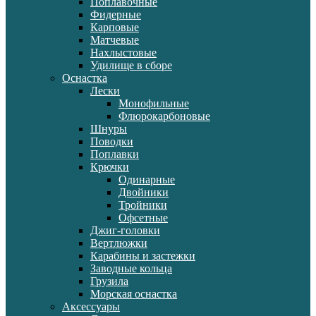
Поплавочные
Фидерные
Карповые
Матчевые
Нахлыстовые
Удилище в сборе
Оснастка
Лески
Монофильные
Флюрокарбоновые
Шнуры
Поводки
Поплавки
Крючки
Одинарные
Двойники
Тройники
Офсетные
Джиг-головки
Вертлюжки
Карабины и застежки
Заводные кольца
Грузила
Морская оснастка
Аксессуары