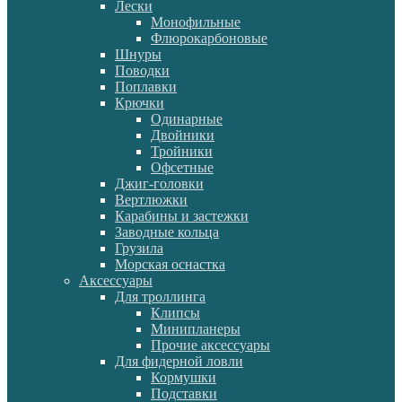
Лески
Монофильные
Флюрокарбоновые
Шнуры
Поводки
Поплавки
Крючки
Одинарные
Двойники
Тройники
Офсетные
Джиг-головки
Вертлюжки
Карабины и застежки
Заводные кольца
Грузила
Морская оснастка
Аксессуары
Для троллинга
Клипсы
Минипланеры
Прочие аксессуары
Для фидерной ловли
Кормушки
Подставки