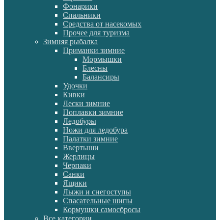
Фонарики
Спальники
Средства от насекомых
Прочее для туризма
Зимняя рыбалка
Приманки зимние
Мормышки
Блесны
Балансиры
Удочки
Кивки
Лески зимние
Поплавки зимние
Ледобуры
Ножи для ледобура
Палатки зимние
Ввертыши
Жерлицы
Черпаки
Санки
Ящики
Лыжи и снегоступы
Спасательные шипы
Кормушки самосбросы
Все категории