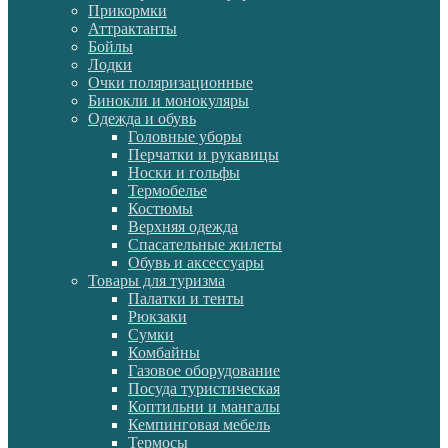
Прикормки
Аттрактанты
Бойлы
Лодки
Очки поляризационные
Бинокли и монокуляры
Одежда и обувь
Головные уборы
Перчатки и рукавицы
Носки и гольфы
Термобелье
Костюмы
Верхняя одежда
Спасательные жилеты
Обувь и аксессуары
Товары для туризма
Палатки и тенты
Рюкзаки
Сумки
Комбайны
Газовое оборудование
Посуда туристическая
Коптильни и мангалы
Кемпинговая мебель
Термосы