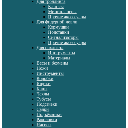
Для троллинга
Клипсы
Минипланеры
Прочие аксессуары
Для фидерной ловли
Кормушки
Подставки
Сигнализаторы
Прочие аксессуары
Для нахлыста
Инструменты
Материалы
Весы и безмены
Ножи
Инструменты
Коробки
Ящики
Каны
Чехлы
Тубусы
Подсачеки
Садки
Подъёмники
Раколовки
Насосы