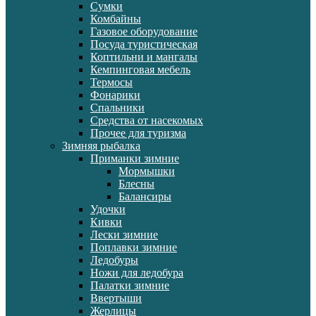
Сумки
Комбайны
Газовое оборудование
Посуда туристическая
Коптильни и мангалы
Кемпинговая мебель
Термосы
Фонарики
Спальники
Средства от насекомых
Прочее для туризма
Зимняя рыбалка
Приманки зимние
Мормышки
Блесны
Балансиры
Удочки
Кивки
Лески зимние
Поплавки зимние
Ледобуры
Ножи для ледобура
Палатки зимние
Ввертыши
Жерлицы