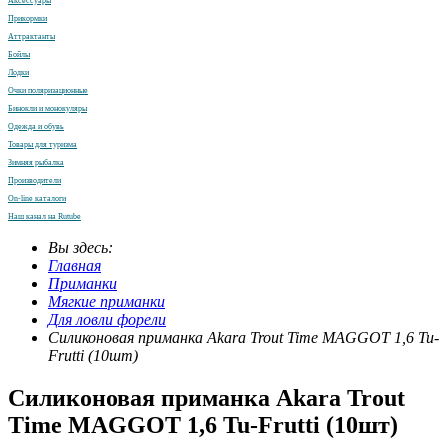
Аксессуары
Прикормки
Аттрактанты
Бойлы
Лодки
Очки поляризационные
Бинокли и монокуляры
Одежда и обувь
Товары для туризма
Зимняя рыбалка
Производители
On-line каталоги
Наш канал на Rutube
Вы здесь:
Главная
Приманки
Мягкие приманки
Для ловли форели
Силиконовая приманка Akara Trout Time MAGGOT 1,6 Tu-
Frutti (10шт)
Силиконовая приманка Akara Trout
Time MAGGOT 1,6 Tu-Frutti (10шт)