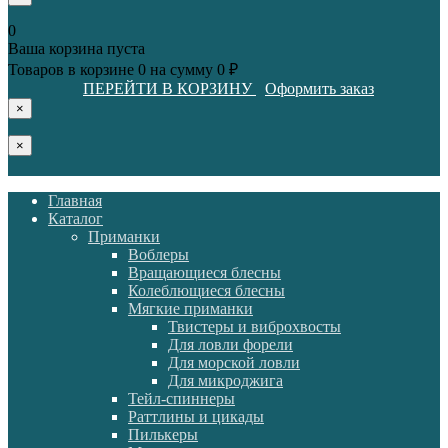
0
Ваша корзина пуста
Товаров в корзине
0
на сумму
0 ₽
ПЕРЕЙТИ В КОРЗИНУ
Оформить заказ
×
×
Главная
Каталог
Приманки
Воблеры
Вращающиеся блесны
Колеблющиеся блесны
Мягкие приманки
Твистеры и виброхвосты
Для ловли форели
Для морской ловли
Для микроджига
Тейл-спиннеры
Раттлины и цикады
Пилькеры