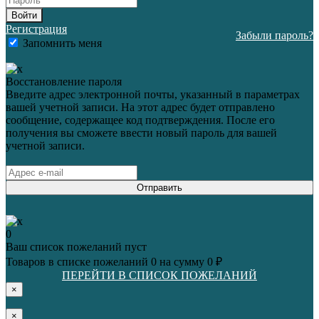
Войти
Регистрация
Забыли пароль?
Запомнить меня
Восстановление пароля
Введите адрес электронной почты, указанный в параметрах
вашей учетной записи. На этот адрес будет отправлено
сообщение, содержащее код подтверждения. После его
получения вы сможете ввести новый пароль для вашей
учетной записи.
Отправить
0
Ваш список пожеланий пуст
Товаров в списке пожеланий
0
на сумму
0 ₽
ПЕРЕЙТИ В СПИСОК ПОЖЕЛАНИЙ
×
×