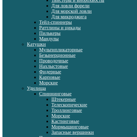
Твистеры и виброхвосты
Для ловли форели
Для морской ловли
Для микроджига
Тейл-спиннеры
Раттлины и цикады
Пилькеры
Мандулы
Катушки
Мультипликаторные
Безынерционные
Проводочные
Нахлыстовые
Фидерные
Карповые
Морские
Удилища
Спиннинговые
Штекерные
Телескопические
Троллинговые
Морские
Кастинговые
Мормышинговые
Запасные вершинки