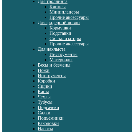
Для троллинга
Клипсы
Минипланеры
Прочие аксессуары
Для фидерной ловли
Кормушки
Подставки
Сигнализаторы
Прочие аксессуары
Для нахлыста
Инструменты
Материалы
Весы и безмены
Ножи
Инструменты
Коробки
Ящики
Каны
Чехлы
Тубусы
Подсачеки
Садки
Подъёмники
Раколовки
Насосы