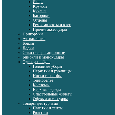
Якоря
Кружки
Куканы
Багорики
Отцепы
Ремкомплекты и клеи
Прочие аксессуары
Прикормки
Аттрактанты
Бойлы
Лодки
Очки поляризационные
Бинокли и монокуляры
Одежда и обувь
Головные уборы
Перчатки и рукавицы
Носки и гольфы
Термобелье
Костюмы
Верхняя одежда
Спасательные жилеты
Обувь и аксессуары
Товары для туризма
Палатки и тенты
Рюкзаки