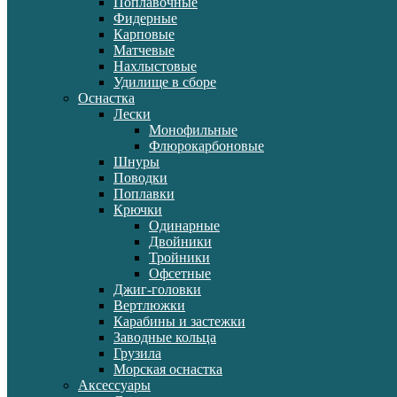
Поплавочные
Фидерные
Карповые
Матчевые
Нахлыстовые
Удилище в сборе
Оснастка
Лески
Монофильные
Флюрокарбоновые
Шнуры
Поводки
Поплавки
Крючки
Одинарные
Двойники
Тройники
Офсетные
Джиг-головки
Вертлюжки
Карабины и застежки
Заводные кольца
Грузила
Морская оснастка
Аксессуары