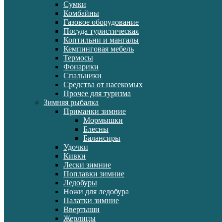
Сумки
Комбайны
Газовое оборудование
Посуда туристическая
Коптильни и мангалы
Кемпинговая мебель
Термосы
Фонарики
Спальники
Средства от насекомых
Прочее для туризма
Зимняя рыбалка
Приманки зимние
Мормышки
Блесны
Балансиры
Удочки
Кивки
Лески зимние
Поплавки зимние
Ледобуры
Ножи для ледобура
Палатки зимние
Ввертыши
Жерлицы