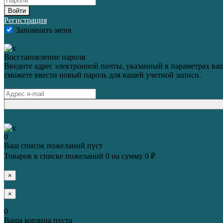
Войти
Регистрация
Запомнить меня
Восстановление пароля
Введите адрес электронной почты, указанный в параметрах ваш
сможете ввести новый пароль для вашей учетной записи.
0
Ваш список пожеланий пуст
Товаров в списке пожеланий
0
на сумму
0 ₽
×
×
0
Ваша корзина пуста