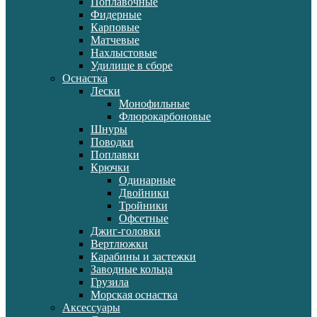
Поплавочные
Фидерные
Карповые
Матчевые
Нахлыстовые
Удилище в сборе
Оснастка
Лески
Монофильные
Флюрокарбоновые
Шнуры
Поводки
Поплавки
Крючки
Одинарные
Двойники
Тройники
Офсетные
Джиг-головки
Вертлюжки
Карабины и застежки
Заводные кольца
Грузила
Морская оснастка
Аксессуары