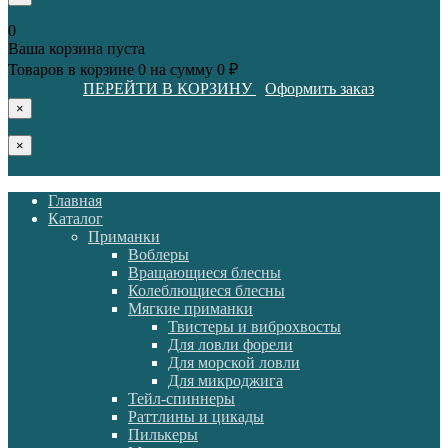
0
Ваша корзина пуста
Товаров в корзине
0
на сумму
0 ₽
ПЕРЕЙТИ В КОРЗИНУ
Оформить заказ
×
×
Главная
Каталог
Приманки
Воблеры
Вращающиеся блесны
Колеблющиеся блесны
Мягкие приманки
Твистеры и виброхвосты
Для ловли форели
Для морской ловли
Для микроджига
Тейл-спиннеры
Раттлины и цикады
Пилькеры