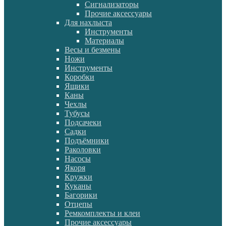
Сигнализаторы
Прочие аксессуары
Для нахлыста
Инструменты
Материалы
Весы и безмены
Ножи
Инструменты
Коробки
Ящики
Каны
Чехлы
Тубусы
Подсачеки
Садки
Подъёмники
Раколовки
Насосы
Якоря
Кружки
Куканы
Багорики
Отцепы
Ремкомплекты и клеи
Прочие аксессуары