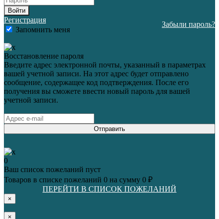
Войти
Регистрация
Забыли пароль?
Запомнить меня
Восстановление пароля
Введите адрес электронной почты, указанный в параметрах
вашей учетной записи. На этот адрес будет отправлено
сообщение, содержащее код подтверждения. После его
получения вы сможете ввести новый пароль для вашей
учетной записи.
Отправить
0
Ваш список пожеланий пуст
Товаров в списке пожеланий
0
на сумму
0 ₽
ПЕРЕЙТИ В СПИСОК ПОЖЕЛАНИЙ
×
×