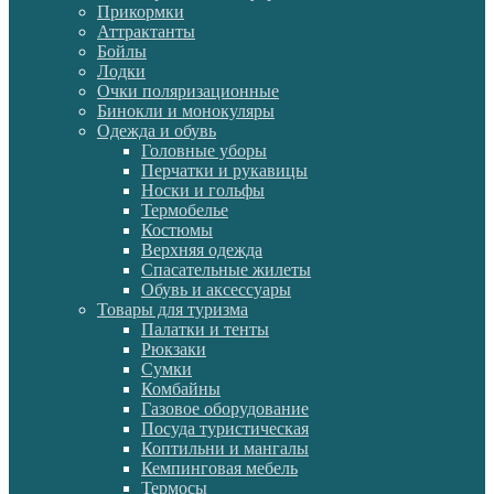
Прикормки
Аттрактанты
Бойлы
Лодки
Очки поляризационные
Бинокли и монокуляры
Одежда и обувь
Головные уборы
Перчатки и рукавицы
Носки и гольфы
Термобелье
Костюмы
Верхняя одежда
Спасательные жилеты
Обувь и аксессуары
Товары для туризма
Палатки и тенты
Рюкзаки
Сумки
Комбайны
Газовое оборудование
Посуда туристическая
Коптильни и мангалы
Кемпинговая мебель
Термосы