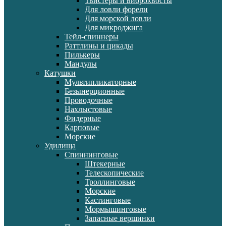
Твистеры и виброхвосты
Для ловли форели
Для морской ловли
Для микроджига
Тейл-спиннеры
Раттлины и цикады
Пилькеры
Мандулы
Катушки
Мультипликаторные
Безынерционные
Проводочные
Нахлыстовые
Фидерные
Карповые
Морские
Удилища
Спиннинговые
Штекерные
Телескопические
Троллинговые
Морские
Кастинговые
Мормышинговые
Запасные вершинки