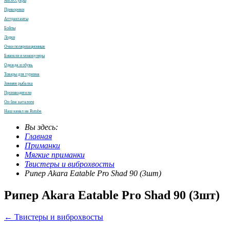
Аксессуары
Прикормки
Аттрактанты
Бойлы
Лодки
Очки поляризационные
Бинокли и монокуляры
Одежда и обувь
Товары для туризма
Зимняя рыбалка
Производители
On-line каталоги
Наш канал на Rutube
Вы здесь:
Главная
Приманки
Мягкие приманки
Твистеры и виброхвосты
Рипер Akara Eatable Pro Shad 90 (3шт)
Рипер Akara Eatable Pro Shad 90 (3шт)
← Твистеры и виброхвосты