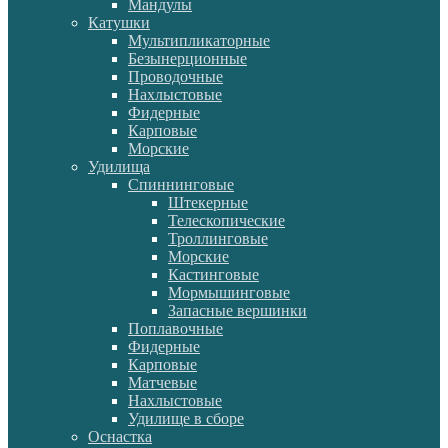
Мандулы
Катушки
Мультипликаторные
Безынерционные
Проводочные
Нахлыстовые
Фидерные
Карповые
Морские
Удилища
Спиннинговые
Штекерные
Телескопические
Троллинговые
Морские
Кастинговые
Мормышинговые
Запасные вершинки
Поплавочные
Фидерные
Карповые
Матчевые
Нахлыстовые
Удилище в сборе
Оснастка