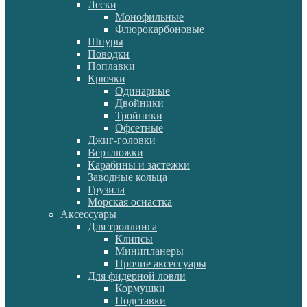
Лески
Монофильные
Флюрокарбоновые
Шнуры
Поводки
Поплавки
Крючки
Одинарные
Двойники
Тройники
Офсетные
Джиг-головки
Вертлюжки
Карабины и застежки
Заводные кольца
Грузила
Морская оснастка
Аксессуары
Для троллинга
Клипсы
Минипланеры
Прочие аксессуары
Для фидерной ловли
Кормушки
Подставки