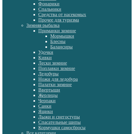
Фонарики
Спальники
Средства от насекомых
Прочее для туризма
Зимняя рыбалка
Приманки зимние
Мормышки
Блесны
Балансиры
Удочки
Кивки
Лески зимние
Поплавки зимние
Ледобуры
Ножи для ледобура
Палатки зимние
Ввертыши
Жерлицы
Черпаки
Санки
Ящики
Лыжи и снегоступы
Спасательные шипы
Кормушки самосбросы
Все категории