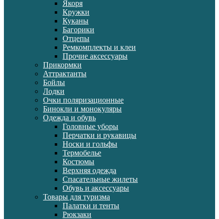
Якоря
Кружки
Куканы
Багорики
Отцепы
Ремкомплекты и клеи
Прочие аксессуары
Прикормки
Аттрактанты
Бойлы
Лодки
Очки поляризационные
Бинокли и монокуляры
Одежда и обувь
Головные уборы
Перчатки и рукавицы
Носки и гольфы
Термобелье
Костюмы
Верхняя одежда
Спасательные жилеты
Обувь и аксессуары
Товары для туризма
Палатки и тенты
Рюкзаки