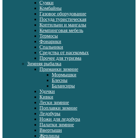
Сумки
Комбайны
Газовое оборудование
Посуда туристическая
Коптильни и мангалы
Кемпинговая мебель
Термосы
Фонарики
Спальники
Средства от насекомых
Прочее для туризма
Зимняя рыбалка
Приманки зимние
Мормышки
Блесны
Балансиры
Удочки
Кивки
Лески зимние
Поплавки зимние
Ледобуры
Ножи для ледобура
Палатки зимние
Ввертыши
Жерлицы