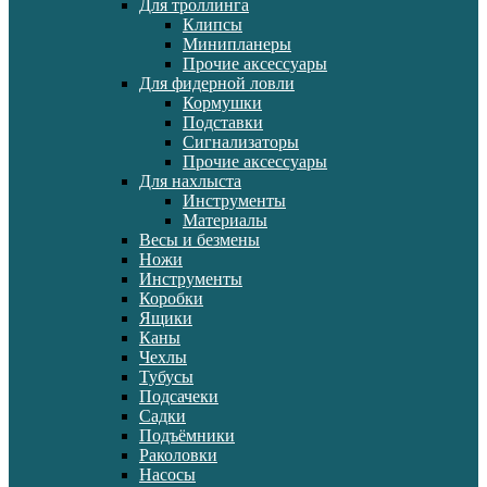
Для троллинга
Клипсы
Минипланеры
Прочие аксессуары
Для фидерной ловли
Кормушки
Подставки
Сигнализаторы
Прочие аксессуары
Для нахлыста
Инструменты
Материалы
Весы и безмены
Ножи
Инструменты
Коробки
Ящики
Каны
Чехлы
Тубусы
Подсачеки
Садки
Подъёмники
Раколовки
Насосы