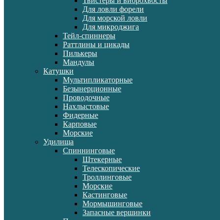
Твистеры и виброхвосты
Для ловли форели
Для морской ловли
Для микроджига
Тейл-спиннеры
Раттлины и цикады
Пилькеры
Мандулы
Катушки
Мультипликаторные
Безынерционные
Проводочные
Нахлыстовые
Фидерные
Карповые
Морские
Удилища
Спиннинговые
Штекерные
Телескопические
Троллинговые
Морские
Кастинговые
Мормышинговые
Запасные вершинки