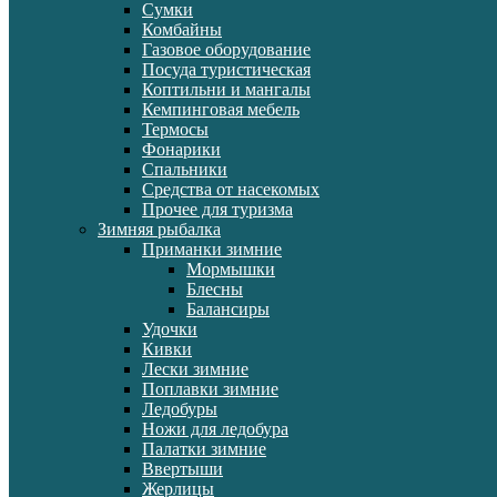
Сумки
Комбайны
Газовое оборудование
Посуда туристическая
Коптильни и мангалы
Кемпинговая мебель
Термосы
Фонарики
Спальники
Средства от насекомых
Прочее для туризма
Зимняя рыбалка
Приманки зимние
Мормышки
Блесны
Балансиры
Удочки
Кивки
Лески зимние
Поплавки зимние
Ледобуры
Ножи для ледобура
Палатки зимние
Ввертыши
Жерлицы