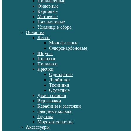
Поплавочные
Фидерные
Карповые
Матчевые
Нахлыстовые
Удилище в сборе
Оснастка
Лески
Монофильные
Флюрокарбоновые
Шнуры
Поводки
Поплавки
Крючки
Одинарные
Двойники
Тройники
Офсетные
Джиг-головки
Вертлюжки
Карабины и застежки
Заводные кольца
Грузила
Морская оснастка
Аксессуары