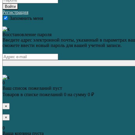
Войти
Регистрация
Запомнить меня
Восстановление пароля
Введите адрес электронной почты, указанный в параметрах ваш
сможете ввести новый пароль для вашей учетной записи.
0
Ваш список пожеланий пуст
Товаров в списке пожеланий
0
на сумму
0 ₽
×
×
0
Ваша корзина пуста