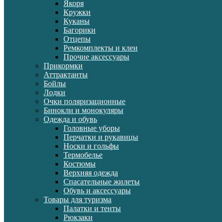
Якоря
Кружки
Куканы
Багорики
Отцепы
Ремкомплекты и клеи
Прочие аксессуары
Прикормки
Аттрактанты
Бойлы
Лодки
Очки поляризационные
Бинокли и монокуляры
Одежда и обувь
Головные уборы
Перчатки и рукавицы
Носки и гольфы
Термобелье
Костюмы
Верхняя одежда
Спасательные жилеты
Обувь и аксессуары
Товары для туризма
Палатки и тенты
Рюкзаки