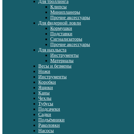
Для троллинга
Клипсы
Минипланеры
Прочие аксессуары
Для фидерной ловли
Кормушки
Подставки
Сигнализаторы
Прочие аксессуары
Для нахлыста
Инструменты
Материалы
Весы и безмены
Ножи
Инструменты
Коробки
Ящики
Каны
Чехлы
Тубусы
Подсачеки
Садки
Подъёмники
Раколовки
Насосы