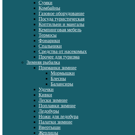
Сумки
Комбайны
Газовое оборудование
Посуда туристическая
Коптильни и мангалы
Кемпинговая мебель
Термосы
Фонарики
Спальники
Средства от насекомых
Прочее для туризма
Зимняя рыбалка
Приманки зимние
Мормышки
Блесны
Балансиры
Удочки
Кивки
Лески зимние
Поплавки зимние
Ледобуры
Ножи для ледобура
Палатки зимние
Ввертыши
Жерлицы