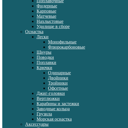
Поплавочные
Фидерные
Карповые
Матчевые
Нахлыстовые
Удилище в сборе
Оснастка
Лески
Монофильные
Флюрокарбоновые
Шнуры
Поводки
Поплавки
Крючки
Одинарные
Двойники
Тройники
Офсетные
Джиг-головки
Вертлюжки
Карабины и застежки
Заводные кольца
Грузила
Морская оснастка
Аксессуары