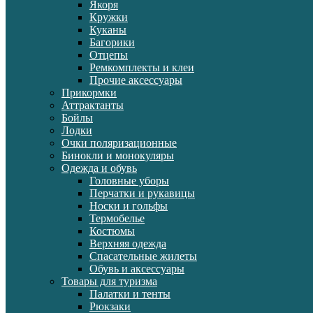
Якоря
Кружки
Куканы
Багорики
Отцепы
Ремкомплекты и клеи
Прочие аксессуары
Прикормки
Аттрактанты
Бойлы
Лодки
Очки поляризационные
Бинокли и монокуляры
Одежда и обувь
Головные уборы
Перчатки и рукавицы
Носки и гольфы
Термобелье
Костюмы
Верхняя одежда
Спасательные жилеты
Обувь и аксессуары
Товары для туризма
Палатки и тенты
Рюкзаки