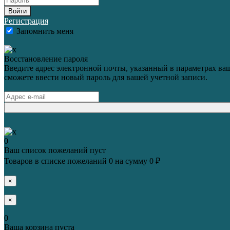
Войти
Регистрация
Запомнить меня
Восстановление пароля
Введите адрес электронной почты, указанный в параметрах ваш
сможете ввести новый пароль для вашей учетной записи.
0
Ваш список пожеланий пуст
Товаров в списке пожеланий
0
на сумму
0 ₽
×
×
0
Ваша корзина пуста