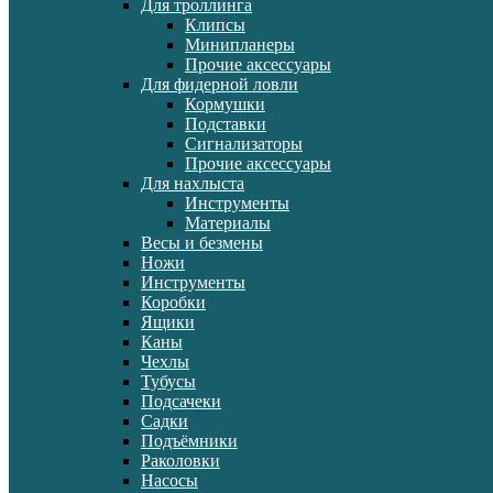
Для троллинга
Клипсы
Минипланеры
Прочие аксессуары
Для фидерной ловли
Кормушки
Подставки
Сигнализаторы
Прочие аксессуары
Для нахлыста
Инструменты
Материалы
Весы и безмены
Ножи
Инструменты
Коробки
Ящики
Каны
Чехлы
Тубусы
Подсачеки
Садки
Подъёмники
Раколовки
Насосы