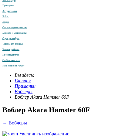
Аксессуары
Прикормки
Аттрактанты
Бойлы
Лодки
Очки поляризационные
Бинокли и монокуляры
Одежда и обувь
Товары для туризма
Зимняя рыбалка
Производители
On-line каталоги
Наш канал на Rutube
Вы здесь:
Главная
Приманки
Воблеры
Воблер Akara Hamster 60F
Воблер Akara Hamster 60F
← Воблеры
Увеличить изображение