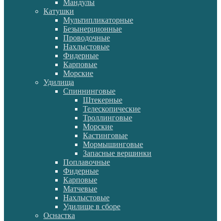
Мандулы
Катушки
Мультипликаторные
Безынерционные
Проводочные
Нахлыстовые
Фидерные
Карповые
Морские
Удилища
Спиннинговые
Штекерные
Телескопические
Троллинговые
Морские
Кастинговые
Мормышинговые
Запасные вершинки
Поплавочные
Фидерные
Карповые
Матчевые
Нахлыстовые
Удилище в сборе
Оснастка