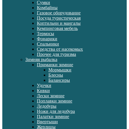
Сумки
Комбайны
Газовое оборудование
Посуда туристическая
Коптильни и мангалы
Кемпинговая мебель
Термосы
Фонарики
Спальники
Средства от насекомых
Прочее для туризма
Зимняя рыбалка
Приманки зимние
Мормышки
Блесны
Балансиры
Удочки
Кивки
Лески зимние
Поплавки зимние
Ледобуры
Ножи для ледобура
Палатки зимние
Ввертыши
Жерлицы