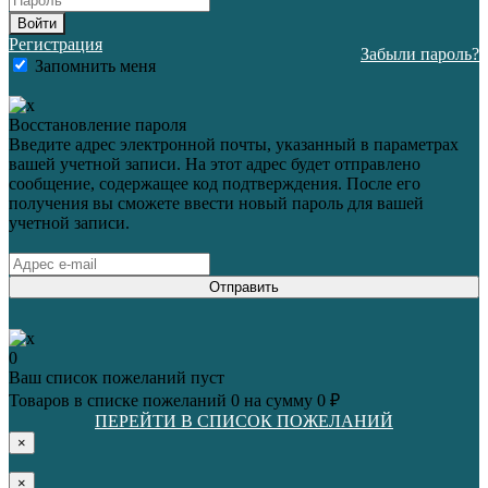
Войти
Регистрация
Забыли пароль?
Запомнить меня
Восстановление пароля
Введите адрес электронной почты, указанный в параметрах
вашей учетной записи. На этот адрес будет отправлено
сообщение, содержащее код подтверждения. После его
получения вы сможете ввести новый пароль для вашей
учетной записи.
Отправить
0
Ваш список пожеланий пуст
Товаров в списке пожеланий
0
на сумму
0 ₽
ПЕРЕЙТИ В СПИСОК ПОЖЕЛАНИЙ
×
×