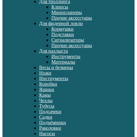
Для троллинга
Клипсы
Минипланеры
Прочие аксессуары
Для фидерной ловли
Кормушки
Подставки
Сигнализаторы
Прочие аксессуары
Для нахлыста
Инструменты
Материалы
Весы и безмены
Ножи
Инструменты
Коробки
Ящики
Каны
Чехлы
Тубусы
Подсачеки
Садки
Подъёмники
Раколовки
Насосы