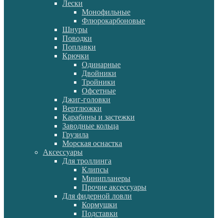
Лески
Монофильные
Флюрокарбоновые
Шнуры
Поводки
Поплавки
Крючки
Одинарные
Двойники
Тройники
Офсетные
Джиг-головки
Вертлюжки
Карабины и застежки
Заводные кольца
Грузила
Морская оснастка
Аксессуары
Для троллинга
Клипсы
Минипланеры
Прочие аксессуары
Для фидерной ловли
Кормушки
Подставки