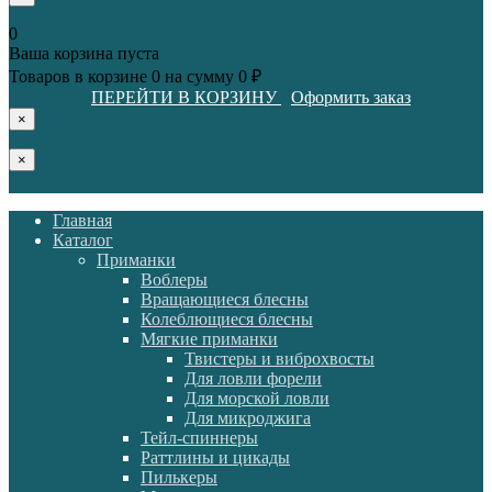
0
Ваша корзина пуста
Товаров в корзине
0
на сумму
0 ₽
ПЕРЕЙТИ В КОРЗИНУ
Оформить заказ
×
×
Главная
Каталог
Приманки
Воблеры
Вращающиеся блесны
Колеблющиеся блесны
Мягкие приманки
Твистеры и виброхвосты
Для ловли форели
Для морской ловли
Для микроджига
Тейл-спиннеры
Раттлины и цикады
Пилькеры