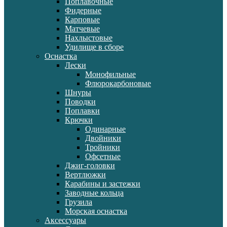
Поплавочные
Фидерные
Карповые
Матчевые
Нахлыстовые
Удилище в сборе
Оснастка
Лески
Монофильные
Флюрокарбоновые
Шнуры
Поводки
Поплавки
Крючки
Одинарные
Двойники
Тройники
Офсетные
Джиг-головки
Вертлюжки
Карабины и застежки
Заводные кольца
Грузила
Морская оснастка
Аксессуары