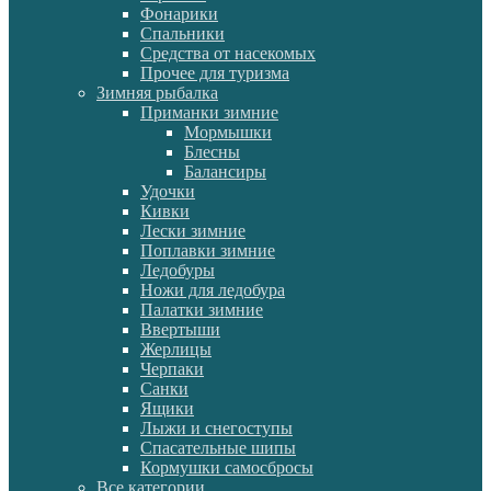
Фонарики
Спальники
Средства от насекомых
Прочее для туризма
Зимняя рыбалка
Приманки зимние
Мормышки
Блесны
Балансиры
Удочки
Кивки
Лески зимние
Поплавки зимние
Ледобуры
Ножи для ледобура
Палатки зимние
Ввертыши
Жерлицы
Черпаки
Санки
Ящики
Лыжи и снегоступы
Спасательные шипы
Кормушки самосбросы
Все категории