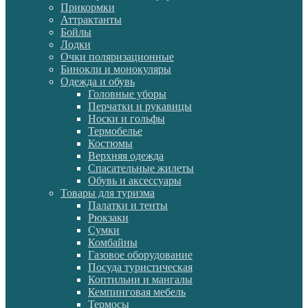
Прикормки
Аттрактанты
Бойлы
Лодки
Очки поляризационные
Бинокли и монокуляры
Одежда и обувь
Головные уборы
Перчатки и рукавицы
Носки и гольфы
Термобелье
Костюмы
Верхняя одежда
Спасательные жилеты
Обувь и аксессуары
Товары для туризма
Палатки и тенты
Рюкзаки
Сумки
Комбайны
Газовое оборудование
Посуда туристическая
Коптильни и мангалы
Кемпинговая мебель
Термосы