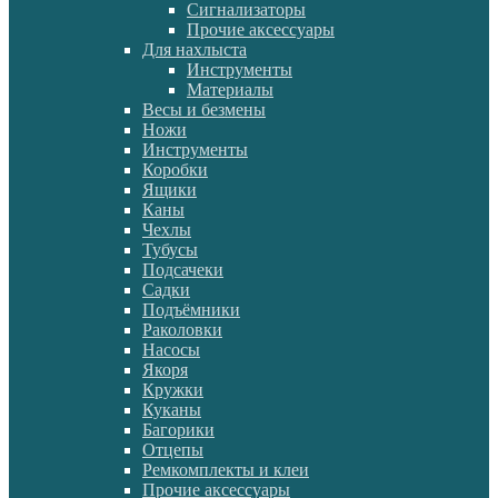
Сигнализаторы
Прочие аксессуары
Для нахлыста
Инструменты
Материалы
Весы и безмены
Ножи
Инструменты
Коробки
Ящики
Каны
Чехлы
Тубусы
Подсачеки
Садки
Подъёмники
Раколовки
Насосы
Якоря
Кружки
Куканы
Багорики
Отцепы
Ремкомплекты и клеи
Прочие аксессуары