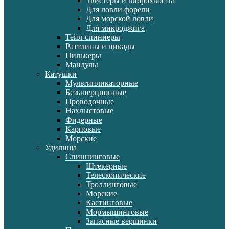
Твистеры и виброхвосты
Для ловли форели
Для морской ловли
Для микроджига
Тейл-спиннеры
Раттлины и цикады
Пилькеры
Мандулы
Катушки
Мультипликаторные
Безынерционные
Проводочные
Нахлыстовые
Фидерные
Карповые
Морские
Удилища
Спиннинговые
Штекерные
Телескопические
Троллинговые
Морские
Кастинговые
Мормышинговые
Запасные вершинки