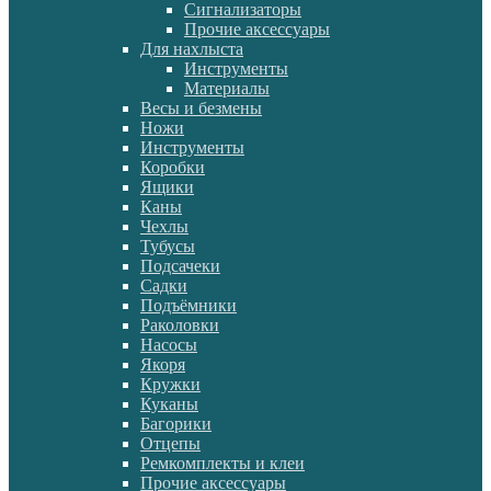
Сигнализаторы
Прочие аксессуары
Для нахлыста
Инструменты
Материалы
Весы и безмены
Ножи
Инструменты
Коробки
Ящики
Каны
Чехлы
Тубусы
Подсачеки
Садки
Подъёмники
Раколовки
Насосы
Якоря
Кружки
Куканы
Багорики
Отцепы
Ремкомплекты и клеи
Прочие аксессуары