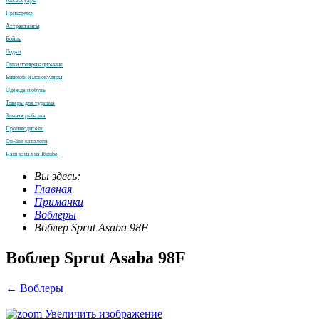
Аксессуары
Прикормки
Аттрактанты
Бойлы
Лодки
Очки поляризационные
Бинокли и монокуляры
Одежда и обувь
Товары для туризма
Зимняя рыбалка
Производители
On-line каталоги
Наш канал на Rutube
Вы здесь:
Главная
Приманки
Воблеры
Воблер Sprut Asaba 98F
Воблер Sprut Asaba 98F
← Воблеры
Увеличить изображение