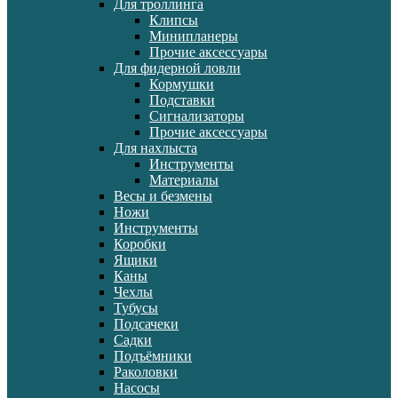
Для троллинга
Клипсы
Минипланеры
Прочие аксессуары
Для фидерной ловли
Кормушки
Подставки
Сигнализаторы
Прочие аксессуары
Для нахлыста
Инструменты
Материалы
Весы и безмены
Ножи
Инструменты
Коробки
Ящики
Каны
Чехлы
Тубусы
Подсачеки
Садки
Подъёмники
Раколовки
Насосы