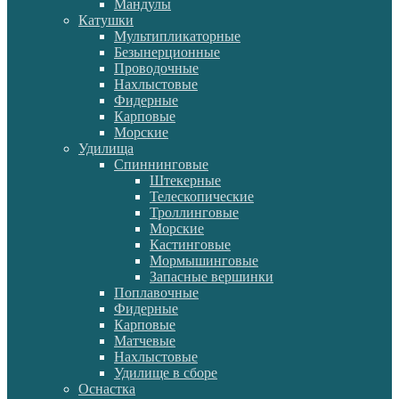
Мандулы
Катушки
Мультипликаторные
Безынерционные
Проводочные
Нахлыстовые
Фидерные
Карповые
Морские
Удилища
Спиннинговые
Штекерные
Телескопические
Троллинговые
Морские
Кастинговые
Мормышинговые
Запасные вершинки
Поплавочные
Фидерные
Карповые
Матчевые
Нахлыстовые
Удилище в сборе
Оснастка