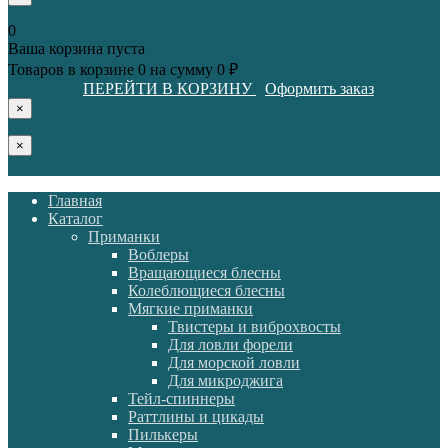
0
Ваша корзина пуста
Товаров в корзине
0
на сумму
0 ₽
ПЕРЕЙТИ В КОРЗИНУ
Оформить заказ
×
×
Главная
Каталог
Приманки
Воблеры
Вращающиеся блесны
Колеблющиеся блесны
Мягкие приманки
Твистеры и виброхвосты
Для ловли форели
Для морской ловли
Для микроджига
Тейл-спиннеры
Раттлины и цикады
Пилькеры