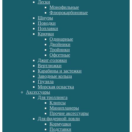
Лески
Монофильные
Флюрокарбоновые
Шнуры
Поводки
Поплавки
Крючки
Одинарные
Двойники
Тройники
Офсетные
Джиг-головки
Вертлюжки
Карабины и застежки
Заводные кольца
Грузила
Морская оснастка
Аксессуары
Для троллинга
Клипсы
Минипланеры
Прочие аксессуары
Для фидерной ловли
Кормушки
Подставки