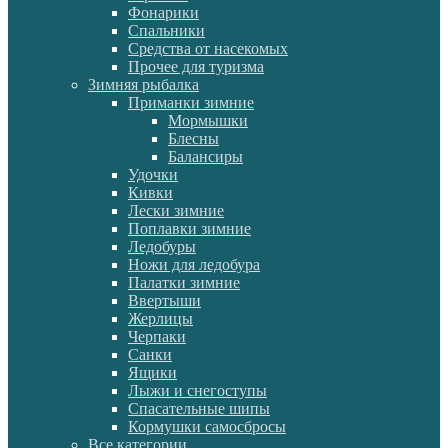
Фонарики
Спальники
Средства от насекомых
Прочее для туризма
Зимняя рыбалка
Приманки зимние
Мормышки
Блесны
Балансиры
Удочки
Кивки
Лески зимние
Поплавки зимние
Ледобуры
Ножи для ледобура
Палатки зимние
Ввертыши
Жерлицы
Черпаки
Санки
Ящики
Лыжи и снегоступы
Спасательные шипы
Кормушки самосбросы
Все категории