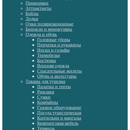
Прикормки
Аттрактанты
Бойлы
Лодки
Очки поляризационные
Бинокли и монокуляры
Одежда и обувь
Головные уборы
Перчатки и рукавицы
Носки и гольфы
Термобелье
Костюмы
Верхняя одежда
Спасательные жилеты
Обувь и аксессуары
Товары для туризма
Палатки и тенты
Рюкзаки
Сумки
Комбайны
Газовое оборудование
Посуда туристическая
Коптильни и мангалы
Кемпинговая мебель
Термосы