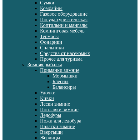
Сумки
Комбайны
Газовое оборудование
Посуда туристическая
Коптильни и мангалы
Кемпинговая мебель
Термосы
Фонарики
Спальники
Средства от насекомых
Прочее для туризма
Зимняя рыбалка
Приманки зимние
Мормышки
Блесны
Балансиры
Удочки
Кивки
Лески зимние
Поплавки зимние
Ледобуры
Ножи для ледобура
Палатки зимние
Ввертыши
Жерлицы