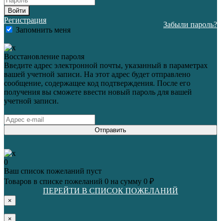
Войти
Регистрация
Забыли пароль?
Запомнить меня
Восстановление пароля
Введите адрес электронной почты, указанный в параметрах
вашей учетной записи. На этот адрес будет отправлено
сообщение, содержащее код подтверждения. После его
получения вы сможете ввести новый пароль для вашей
учетной записи.
Отправить
0
Ваш список пожеланий пуст
Товаров в списке пожеланий
0
на сумму
0 ₽
ПЕРЕЙТИ В СПИСОК ПОЖЕЛАНИЙ
×
×