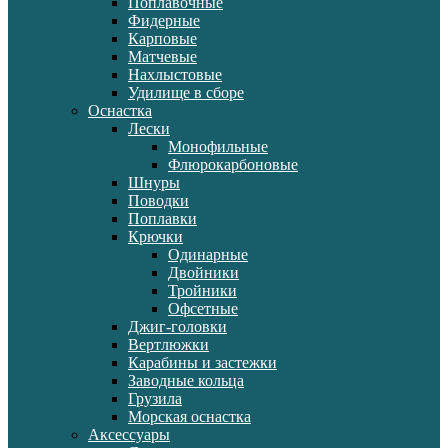
Поплавочные
Фидерные
Карповые
Матчевые
Нахлыстовые
Удилище в сборе
Оснастка
Лески
Монофильные
Флюрокарбоновые
Шнуры
Поводки
Поплавки
Крючки
Одинарные
Двойники
Тройники
Офсетные
Джиг-головки
Вертлюжки
Карабины и застежки
Заводные кольца
Грузила
Морская оснастка
Аксессуары