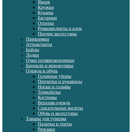
Якоря
Кружки
Куканы
Багорики
Отцепы
Ремкомплекты и клеи
Прочие аксессуары
Прикормки
Аттрактанты
Бойлы
Лодки
Очки поляризационные
Бинокли и монокуляры
Одежда и обувь
Головные уборы
Перчатки и рукавицы
Носки и гольфы
Термобелье
Костюмы
Верхняя одежда
Спасательные жилеты
Обувь и аксессуары
Товары для туризма
Палатки и тенты
Рюкзаки