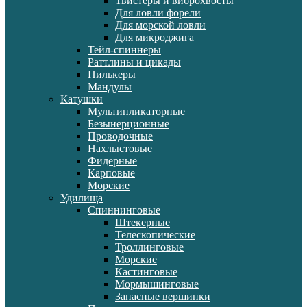
Твистеры и виброхвосты
Для ловли форели
Для морской ловли
Для микроджига
Тейл-спиннеры
Раттлины и цикады
Пилькеры
Мандулы
Катушки
Мультипликаторные
Безынерционные
Проводочные
Нахлыстовые
Фидерные
Карповые
Морские
Удилища
Спиннинговые
Штекерные
Телескопические
Троллинговые
Морские
Кастинговые
Мормышинговые
Запасные вершинки