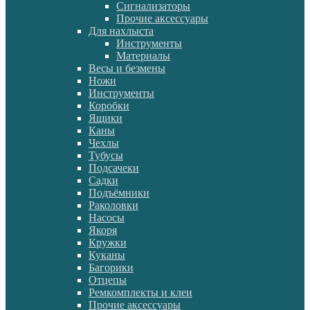
Сигнализаторы
Прочие аксессуары
Для нахлыста
Инструменты
Материалы
Весы и безмены
Ножи
Инструменты
Коробки
Ящики
Каны
Чехлы
Тубусы
Подсачеки
Садки
Подъёмники
Раколовки
Насосы
Якоря
Кружки
Куканы
Багорики
Отцепы
Ремкомплекты и клеи
Прочие аксессуары