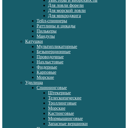
Твистеры и виброхвосты
Для ловли форели
Для морской ловли
Для микроджига
Тейл-спиннеры
Раттлины и цикады
Пилькеры
Мандулы
Катушки
Мультипликаторные
Безынерционные
Проводочные
Нахлыстовые
Фидерные
Карповые
Морские
Удилища
Спиннинговые
Штекерные
Телескопические
Троллинговые
Морские
Кастинговые
Мормышинговые
Запасные вершинки