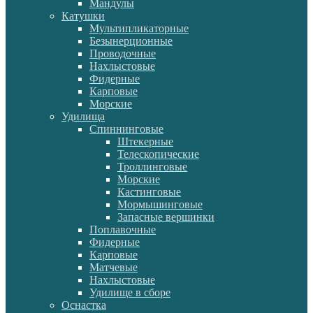
Мандулы
Катушки
Мультипликаторные
Безынерционные
Проводочные
Нахлыстовые
Фидерные
Карповые
Морские
Удилища
Спиннинговые
Штекерные
Телескопические
Троллинговые
Морские
Кастинговые
Мормышинговые
Запасные вершинки
Поплавочные
Фидерные
Карповые
Матчевые
Нахлыстовые
Удилище в сборе
Оснастка