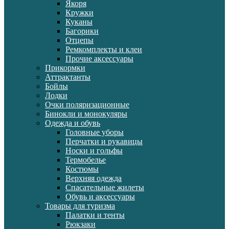
Якоря
Кружки
Куканы
Багорики
Отцепы
Ремкомплекты и клеи
Прочие аксессуары
Прикормки
Аттрактанты
Бойлы
Лодки
Очки поляризационные
Бинокли и монокуляры
Одежда и обувь
Головные уборы
Перчатки и рукавицы
Носки и гольфы
Термобелье
Костюмы
Верхняя одежда
Спасательные жилеты
Обувь и аксессуары
Товары для туризма
Палатки и тенты
Рюкзаки