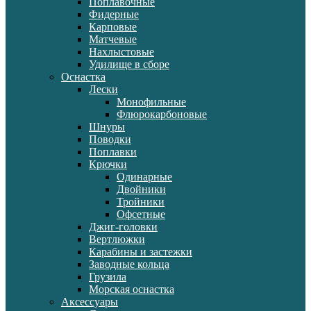
Поплавочные
Фидерные
Карповые
Матчевые
Нахлыстовые
Удилище в сборе
Оснастка
Лески
Монофильные
Флюрокарбоновые
Шнуры
Поводки
Поплавки
Крючки
Одинарные
Двойники
Тройники
Офсетные
Джиг-головки
Вертлюжки
Карабины и застежки
Заводные кольца
Грузила
Морская оснастка
Аксессуары