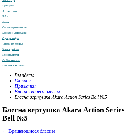
Аксессуары
Прикормки
Аттрактанты
Бойлы
Лодки
Очки поляризационные
Бинокли и монокуляры
Одежда и обувь
Товары для туризма
Зимняя рыбалка
Производители
On-line каталоги
Наш канал на Rutube
Вы здесь:
Главная
Приманки
Вращающиеся блесны
Блесна вертушка Akara Action Series Bell №5
Блесна вертушка Akara Action Series
Bell №5
← Вращающиеся блесны