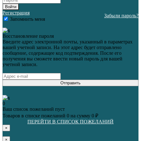
Войти
Регистрация
Забыли пароль?
Запомнить меня
Восстановление пароля
Введите адрес электронной почты, указанный в параметрах
вашей учетной записи. На этот адрес будет отправлено
сообщение, содержащее код подтверждения. После его
получения вы сможете ввести новый пароль для вашей
учетной записи.
Отправить
0
Ваш список пожеланий пуст
Товаров в списке пожеланий
0
на сумму
0 ₽
ПЕРЕЙТИ В СПИСОК ПОЖЕЛАНИЙ
×
×