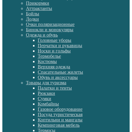
Прикормки
Аттрактанты
Бойлы
Лодки
Очки поляризационные
Бинокли и монокуляры
Одежда и обувь
Головные уборы
Перчатки и рукавицы
Носки и гольфы
Термобелье
Костюмы
Верхняя одежда
Спасательные жилеты
Обувь и аксессуары
Товары для туризма
Палатки и тенты
Рюкзаки
Сумки
Комбайны
Газовое оборудование
Посуда туристическая
Коптильни и мангалы
Кемпинговая мебель
Термосы