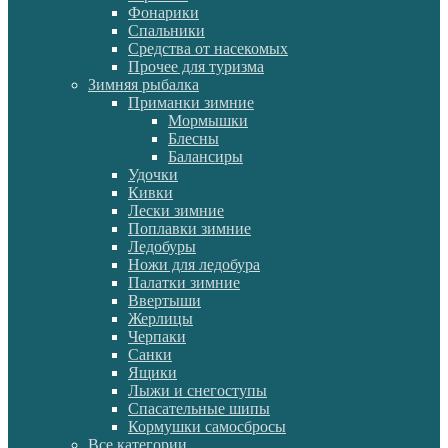
Фонарики
Спальники
Средства от насекомых
Прочее для туризма
Зимняя рыбалка
Приманки зимние
Мормышки
Блесны
Балансиры
Удочки
Кивки
Лески зимние
Поплавки зимние
Ледобуры
Ножи для ледобура
Палатки зимние
Ввертыши
Жерлицы
Черпаки
Санки
Ящики
Лыжи и снегоступы
Спасательные шипы
Кормушки самосбросы
Все категории