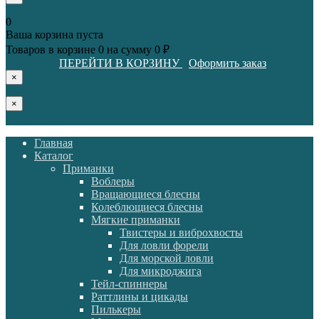
0
Ваша корзина пуста
Товаров в корзине
0
на сумму
0 ₽
ПЕРЕЙТИ В КОРЗИНУ
Оформить заказ
×
×
Главная
Каталог
Приманки
Воблеры
Вращающиеся блесны
Колеблющиеся блесны
Мягкие приманки
Твистеры и виброхвосты
Для ловли форели
Для морской ловли
Для микроджига
Тейл-спиннеры
Раттлины и цикады
Пилькеры