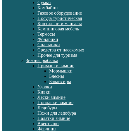
Сумки
Комбайны
Газовое оборудование
Посуда туристическая
Коптильни и мангалы
Кемпинговая мебель
Термосы
Фонарики
Спальники
Средства от насекомых
Прочее для туризма
Зимняя рыбалка
Приманки зимние
Мормышки
Блесны
Балансиры
Удочки
Кивки
Лески зимние
Поплавки зимние
Ледобуры
Ножи для ледобура
Палатки зимние
Ввертыши
Жерлицы