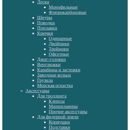
Лески
Монофильные
Флюрокарбоновые
Шнуры
Поводки
Поплавки
Крючки
Одинарные
Двойники
Тройники
Офсетные
Джиг-головки
Вертлюжки
Карабины и застежки
Заводные кольца
Грузила
Морская оснастка
Аксессуары
Для троллинга
Клипсы
Минипланеры
Прочие аксессуары
Для фидерной ловли
Кормушки
Подставки