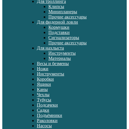
Для троллинга
Клипсы
Минипланеры
Прочие аксессуары
Для фидерной ловли
Кормушки
Подставки
Сигнализаторы
Прочие аксессуары
Для нахлыста
Инструменты
Материалы
Весы и безмены
Ножи
Инструменты
Коробки
Ящики
Каны
Чехлы
Тубусы
Подсачеки
Садки
Подъёмники
Раколовки
Насосы