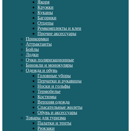
Якоря
Кружки
Куканы
Багорики
Отцепы
Ремкомплекты и клеи
Прочие аксессуары
Прикормки
Аттрактанты
Бойлы
Лодки
Очки поляризационные
Бинокли и монокуляры
Одежда и обувь
Головные уборы
Перчатки и рукавицы
Носки и гольфы
Термобелье
Костюмы
Верхняя одежда
Спасательные жилеты
Обувь и аксессуары
Товары для туризма
Палатки и тенты
Рюкзаки