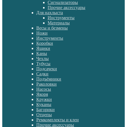
Сигнализаторы
Прочие аксессуары
Для нахлыста
Инструменты
Материалы
Весы и безмены
Ножи
Инструменты
Коробки
Ящики
Каны
Чехлы
Тубусы
Подсачеки
Садки
Подъёмники
Раколовки
Насосы
Якоря
Кружки
Куканы
Багорики
Отцепы
Ремкомплекты и клеи
Прочие аксессуары