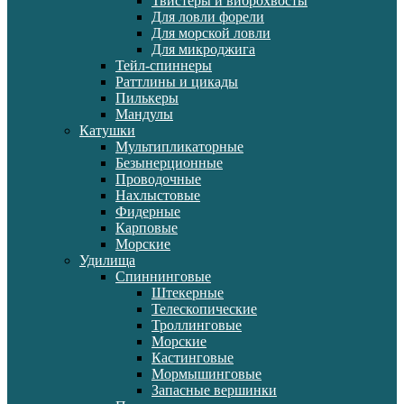
Твистеры и виброхвосты
Для ловли форели
Для морской ловли
Для микроджига
Тейл-спиннеры
Раттлины и цикады
Пилькеры
Мандулы
Катушки
Мультипликаторные
Безынерционные
Проводочные
Нахлыстовые
Фидерные
Карповые
Морские
Удилища
Спиннинговые
Штекерные
Телескопические
Троллинговые
Морские
Кастинговые
Мормышинговые
Запасные вершинки