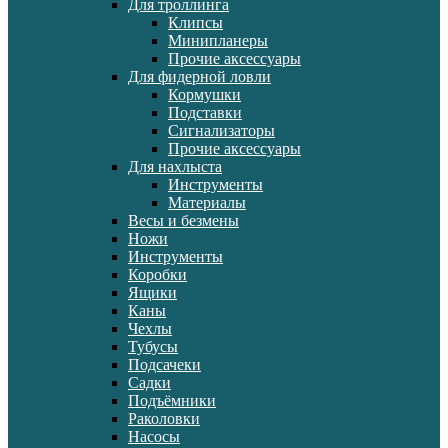
Для троллинга
Клипсы
Минипланеры
Прочие аксессуары
Для фидерной ловли
Кормушки
Подставки
Сигнализаторы
Прочие аксессуары
Для нахлыста
Инструменты
Материалы
Весы и безмены
Ножи
Инструменты
Коробки
Ящики
Каны
Чехлы
Тубусы
Подсачеки
Садки
Подъёмники
Раколовки
Насосы