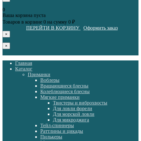
0
Ваша корзина пуста
Товаров в корзине
0
на сумму
0 ₽
ПЕРЕЙТИ В КОРЗИНУ
Оформить заказ
×
×
Главная
Каталог
Приманки
Воблеры
Вращающиеся блесны
Колеблющиеся блесны
Мягкие приманки
Твистеры и виброхвосты
Для ловли форели
Для морской ловли
Для микроджига
Тейл-спиннеры
Раттлины и цикады
Пилькеры