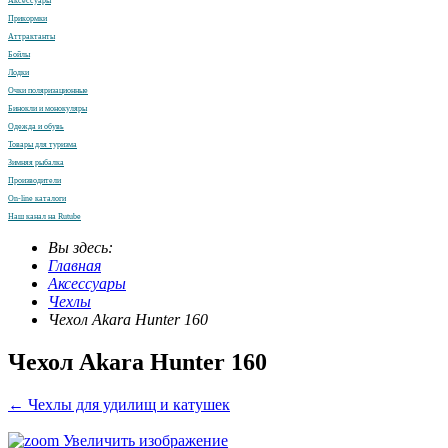
Аксессуары
Прикормки
Аттрактанты
Бойлы
Лодки
Очки поляризационные
Бинокли и монокуляры
Одежда и обувь
Товары для туризма
Зимняя рыбалка
Производители
On-line каталоги
Наш канал на Rutube
Вы здесь:
Главная
Аксессуары
Чехлы
Чехол Akara Hunter 160
Чехол Akara Hunter 160
← Чехлы для удилищ и катушек
Увеличить изображение