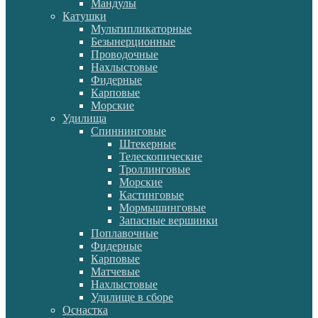
Мандулы
Катушки
Мультипликаторные
Безынерционные
Проводочные
Нахлыстовые
Фидерные
Карповые
Морские
Удилища
Спиннинговые
Штекерные
Телескопические
Троллинговые
Морские
Кастинговые
Мормышинговые
Запасные вершинки
Поплавочные
Фидерные
Карповые
Матчевые
Нахлыстовые
Удилище в сборе
Оснастка