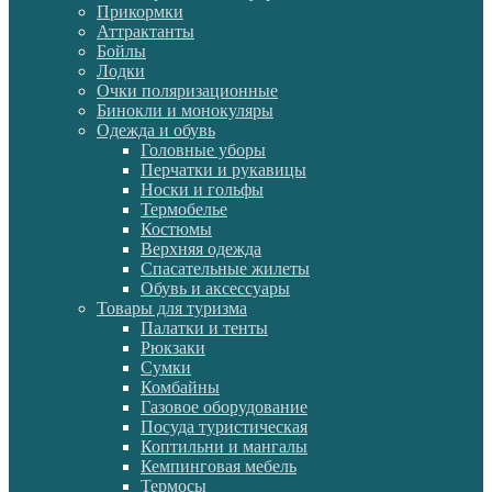
Прикормки
Аттрактанты
Бойлы
Лодки
Очки поляризационные
Бинокли и монокуляры
Одежда и обувь
Головные уборы
Перчатки и рукавицы
Носки и гольфы
Термобелье
Костюмы
Верхняя одежда
Спасательные жилеты
Обувь и аксессуары
Товары для туризма
Палатки и тенты
Рюкзаки
Сумки
Комбайны
Газовое оборудование
Посуда туристическая
Коптильни и мангалы
Кемпинговая мебель
Термосы