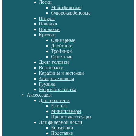
Лески
Монофильные
Флюрокарбоновые
Шнуры
Поводки
Поплавки
Крючки
Одинарные
Двойники
Тройники
Офсетные
Джиг-головки
Вертлюжки
Карабины и застежки
Заводные кольца
Грузила
Морская оснастка
Аксессуары
Для троллинга
Клипсы
Минипланеры
Прочие аксессуары
Для фидерной ловли
Кормушки
Подставки