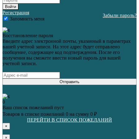
Войти
Регистрация
Забыли пароль?
Запомнить меня
Восстановление пароля
Введите адрес электронной почты, указанный в параметрах
вашей учетной записи. На этот адрес будет отправлено
сообщение, содержащее код подтверждения. После его
получения вы сможете ввести новый пароль для вашей
учетной записи.
Отправить
0
Ваш список пожеланий пуст
Товаров в списке пожеланий
0
на сумму
0 ₽
ПЕРЕЙТИ В СПИСОК ПОЖЕЛАНИЙ
×
×