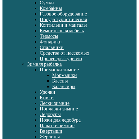
Сумки
Комбайны
Газовое оборудование
Посуда туристическая
Коптильни и мангалы
Кемпинговая мебель
Термосы
Фонарики
Спальники
Средства от насекомых
Прочее для туризма
Зимняя рыбалка
Приманки зимние
Мормышки
Блесны
Балансиры
Удочки
Кивки
Лески зимние
Поплавки зимние
Ледобуры
Ножи для ледобура
Палатки зимние
Ввертыши
Жерлицы