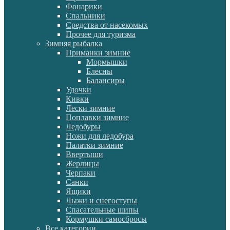
Фонарики
Спальники
Средства от насекомых
Прочее для туризма
Зимняя рыбалка
Приманки зимние
Мормышки
Блесны
Балансиры
Удочки
Кивки
Лески зимние
Поплавки зимние
Ледобуры
Ножи для ледобура
Палатки зимние
Ввертыши
Жерлицы
Черпаки
Санки
Ящики
Лыжи и снегоступы
Спасательные шипы
Кормушки самосбросы
Все категории