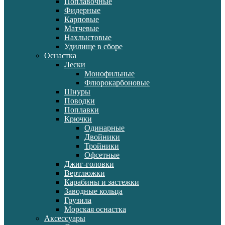
Поплавочные
Фидерные
Карповые
Матчевые
Нахлыстовые
Удилище в сборе
Оснастка
Лески
Монофильные
Флюрокарбоновые
Шнуры
Поводки
Поплавки
Крючки
Одинарные
Двойники
Тройники
Офсетные
Джиг-головки
Вертлюжки
Карабины и застежки
Заводные кольца
Грузила
Морская оснастка
Аксессуары