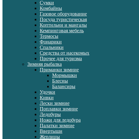
Сумки
Комбайны
Газовое оборудование
Посуда туристическая
Коптильни и мангалы
Кемпинговая мебель
Термосы
Фонарики
Спальники
Средства от насекомых
Прочее для туризма
Зимняя рыбалка
Приманки зимние
Мормышки
Блесны
Балансиры
Удочки
Кивки
Лески зимние
Поплавки зимние
Ледобуры
Ножи для ледобура
Палатки зимние
Ввертыши
Жерлицы