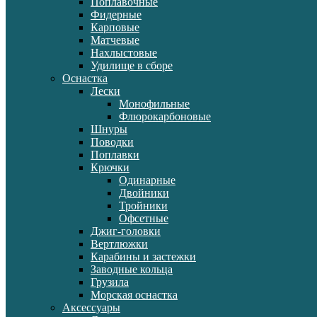
Поплавочные
Фидерные
Карповые
Матчевые
Нахлыстовые
Удилище в сборе
Оснастка
Лески
Монофильные
Флюрокарбоновые
Шнуры
Поводки
Поплавки
Крючки
Одинарные
Двойники
Тройники
Офсетные
Джиг-головки
Вертлюжки
Карабины и застежки
Заводные кольца
Грузила
Морская оснастка
Аксессуары