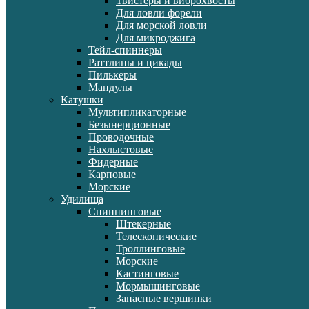
Твистеры и виброхвосты
Для ловли форели
Для морской ловли
Для микроджига
Тейл-спиннеры
Раттлины и цикады
Пилькеры
Мандулы
Катушки
Мультипликаторные
Безынерционные
Проводочные
Нахлыстовые
Фидерные
Карповые
Морские
Удилища
Спиннинговые
Штекерные
Телескопические
Троллинговые
Морские
Кастинговые
Мормышинговые
Запасные вершинки