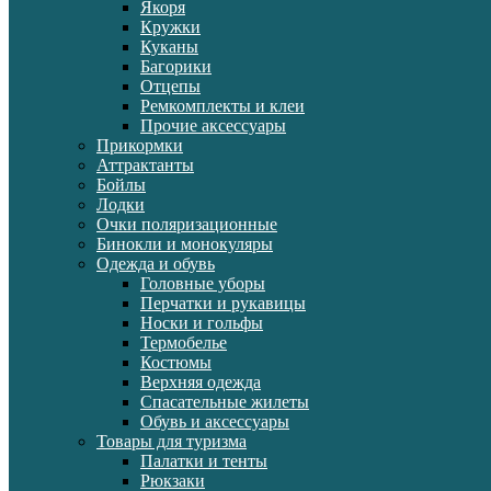
Якоря
Кружки
Куканы
Багорики
Отцепы
Ремкомплекты и клеи
Прочие аксессуары
Прикормки
Аттрактанты
Бойлы
Лодки
Очки поляризационные
Бинокли и монокуляры
Одежда и обувь
Головные уборы
Перчатки и рукавицы
Носки и гольфы
Термобелье
Костюмы
Верхняя одежда
Спасательные жилеты
Обувь и аксессуары
Товары для туризма
Палатки и тенты
Рюкзаки