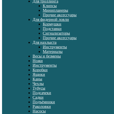
Для троллинга
Клипсы
Минипланеры
Прочие аксессуары
Для фидерной ловли
Кормушки
Подставки
Сигнализаторы
Прочие аксессуары
Для нахлыста
Инструменты
Материалы
Весы и безмены
Ножи
Инструменты
Коробки
Ящики
Каны
Чехлы
Тубусы
Подсачеки
Садки
Подъёмники
Раколовки
Насосы