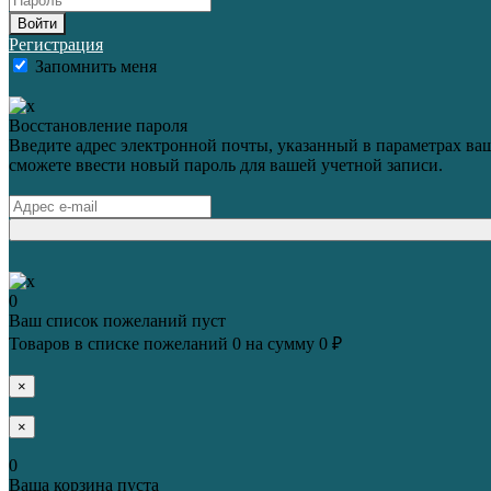
Войти
Регистрация
Запомнить меня
Восстановление пароля
Введите адрес электронной почты, указанный в параметрах ваш
сможете ввести новый пароль для вашей учетной записи.
0
Ваш список пожеланий пуст
Товаров в списке пожеланий
0
на сумму
0 ₽
×
×
0
Ваша корзина пуста