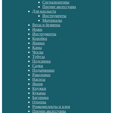
Сигнализаторы
Прочие аксессуары
Для нахлыста
Инструменты
Материалы
Весы и безмены
Ножи
Инструменты
Коробки
Ящики
Каны
Чехлы
Тубусы
Подсачеки
Садки
Подъёмники
Раколовки
Насосы
Якоря
Кружки
Куканы
Багорики
Отцепы
Ремкомплекты и клеи
Прочие аксессуары