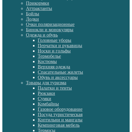
Прикормки
Аттрактанты
Бойлы
Лодки
Очки поляризационные
Бинокли и монокуляры
Одежда и обувь
Головные уборы
Перчатки и рукавицы
Носки и гольфы
Термобелье
Костюмы
Верхняя одежда
Спасательные жилеты
Обувь и аксессуары
Товары для туризма
Палатки и тенты
Рюкзаки
Сумки
Комбайны
Газовое оборудование
Посуда туристическая
Коптильни и мангалы
Кемпинговая мебель
Термосы