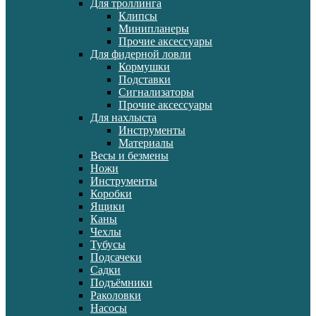
Для троллинга
Клипсы
Минипланеры
Прочие аксессуары
Для фидерной ловли
Кормушки
Подставки
Сигнализаторы
Прочие аксессуары
Для нахлыста
Инструменты
Материалы
Весы и безмены
Ножи
Инструменты
Коробки
Ящики
Каны
Чехлы
Тубусы
Подсачеки
Садки
Подъёмники
Раколовки
Насосы