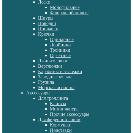
Лески
Монофильные
Флюрокарбоновые
Шнуры
Поводки
Поплавки
Крючки
Одинарные
Двойники
Тройники
Офсетные
Джиг-головки
Вертлюжки
Карабины и застежки
Заводные кольца
Грузила
Морская оснастка
Аксессуары
Для троллинга
Клипсы
Минипланеры
Прочие аксессуары
Для фидерной ловли
Кормушки
Подставки