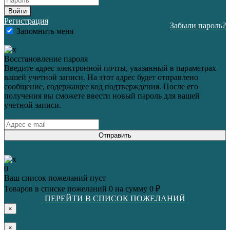
Войти
Регистрация
Забыли пароль?
Запомнить меня
Восстановление пароля
Введите адрес электронной почты, указанный в параметрах
вашей учетной записи. На этот адрес будет отправлено
сообщение, содержащее код подтверждения. После его
получения вы сможете ввести новый пароль для вашей
учетной записи.
Отправить
0
Ваш список пожеланий пуст
Товаров в списке пожеланий
0
на сумму
0 ₽
ПЕРЕЙТИ В СПИСОК ПОЖЕЛАНИЙ
×
×