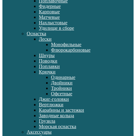
Поплавочные
Фидерные
Карповые
Матчевые
Нахлыстовые
Удилище в сборе
Оснастка
Лески
Монофильные
Флюрокарбоновые
Шнуры
Поводки
Поплавки
Крючки
Одинарные
Двойники
Тройники
Офсетные
Джиг-головки
Вертлюжки
Карабины и застежки
Заводные кольца
Грузила
Морская оснастка
Аксессуары