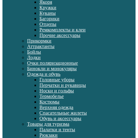
Якоря
Кружки
Куканы
Багорики
Отцепы
Ремкомплекты и клеи
Прочие аксессуары
Прикормки
Аттрактанты
Бойлы
Лодки
Очки поляризационные
Бинокли и монокуляры
Одежда и обувь
Головные уборы
Перчатки и рукавицы
Носки и гольфы
Термобелье
Костюмы
Верхняя одежда
Спасательные жилеты
Обувь и аксессуары
Товары для туризма
Палатки и тенты
Рюкзаки