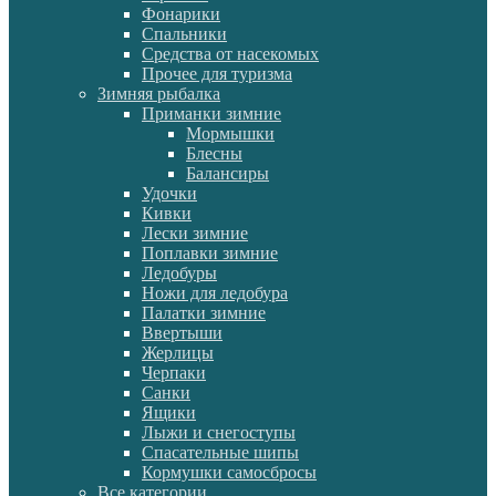
Фонарики
Спальники
Средства от насекомых
Прочее для туризма
Зимняя рыбалка
Приманки зимние
Мормышки
Блесны
Балансиры
Удочки
Кивки
Лески зимние
Поплавки зимние
Ледобуры
Ножи для ледобура
Палатки зимние
Ввертыши
Жерлицы
Черпаки
Санки
Ящики
Лыжи и снегоступы
Спасательные шипы
Кормушки самосбросы
Все категории