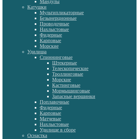
Мандулы
Катушки
Мультипликаторные
Безынерционные
Проводочные
Нахлыстовые
Фидерные
Карповые
Морские
Удилища
Спиннинговые
Штекерные
Телескопические
Троллинговые
Морские
Кастинговые
Мормышинговые
Запасные вершинки
Поплавочные
Фидерные
Карповые
Матчевые
Нахлыстовые
Удилище в сборе
Оснастка