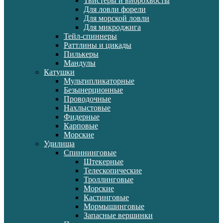
Твистеры и виброхвосты
Для ловли форели
Для морской ловли
Для микроджига
Тейл-спиннеры
Раттлины и цикады
Пилькеры
Мандулы
Катушки
Мультипликаторные
Безынерционные
Проводочные
Нахлыстовые
Фидерные
Карповые
Морские
Удилища
Спиннинговые
Штекерные
Телескопические
Троллинговые
Морские
Кастинговые
Мормышинговые
Запасные вершинки