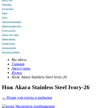
Аксессуары
Прикормки
Аттрактанты
Бойлы
Лодки
Очки поляризационные
Бинокли и монокуляры
Одежда и обувь
Товары для туризма
Зимняя рыбалка
Производители
On-line каталоги
Наш канал на Rutube
Вы здесь:
Главная
Аксессуары
Ножи
Нож Akara Stainless Steel Ivory-26
Нож Akara Stainless Steel Ivory-26
← Ножи для охоты и рыбалки
Увеличить изображение