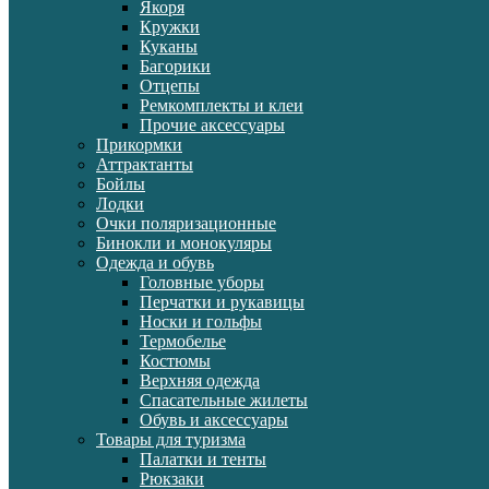
Якоря
Кружки
Куканы
Багорики
Отцепы
Ремкомплекты и клеи
Прочие аксессуары
Прикормки
Аттрактанты
Бойлы
Лодки
Очки поляризационные
Бинокли и монокуляры
Одежда и обувь
Головные уборы
Перчатки и рукавицы
Носки и гольфы
Термобелье
Костюмы
Верхняя одежда
Спасательные жилеты
Обувь и аксессуары
Товары для туризма
Палатки и тенты
Рюкзаки