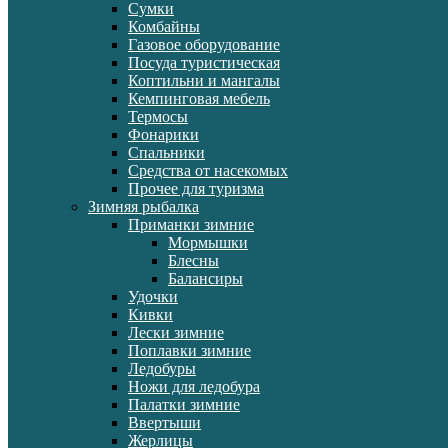
Сумки
Комбайны
Газовое оборудование
Посуда туристическая
Коптильни и мангалы
Кемпинговая мебель
Термосы
Фонарики
Спальники
Средства от насекомых
Прочее для туризма
Зимняя рыбалка
Приманки зимние
Мормышки
Блесны
Балансиры
Удочки
Кивки
Лески зимние
Поплавки зимние
Ледобуры
Ножи для ледобура
Палатки зимние
Ввертыши
Жерлицы