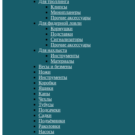
Для троллинга
Клипсы
Минипланеры
Прочие аксессуары
Для фидерной ловли
Кормушки
Подставки
Сигнализаторы
Прочие аксессуары
Для нахлыста
Инструменты
Материалы
Весы и безмены
Ножи
Инструменты
Коробки
Ящики
Каны
Чехлы
Тубусы
Подсачеки
Садки
Подъёмники
Раколовки
Насосы