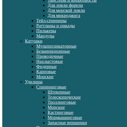
Твистеры и виброхвосты
Для ловли форели
Для морской ловли
Для микроджига
Тейл-спиннеры
Раттлины и цикады
Пилькеры
Мандулы
Катушки
Мультипликаторные
Безынерционные
Проводочные
Нахлыстовые
Фидерные
Карповые
Морские
Удилища
Спиннинговые
Штекерные
Телескопические
Троллинговые
Морские
Кастинговые
Мормышинговые
Запасные вершинки