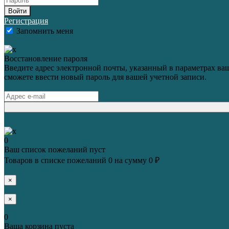
Войти
Регистрация
Запомнить меня
Восстановление пароля
Введите адрес электронной почты, указанный в параметрах ваш
сможете ввести новый пароль для вашей учетной записи.
0
Ваш список пожеланий пуст
Товаров в списке пожеланий
0
на сумму
0 ₽
×
×
0
Ваша корзина пуста