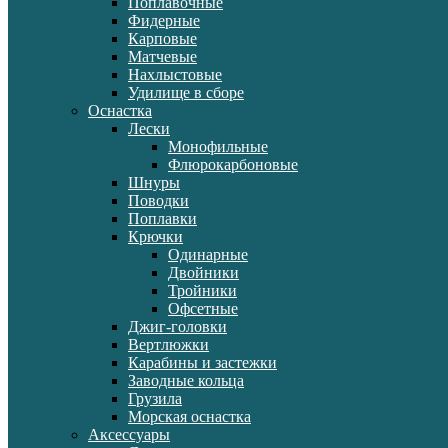
Поплавочные
Фидерные
Карповые
Матчевые
Нахлыстовые
Удилище в сборе
Оснастка
Лески
Монофильные
Флюрокарбоновые
Шнуры
Поводки
Поплавки
Крючки
Одинарные
Двойники
Тройники
Офсетные
Джиг-головки
Вертлюжки
Карабины и застежки
Заводные кольца
Грузила
Морская оснастка
Аксессуары