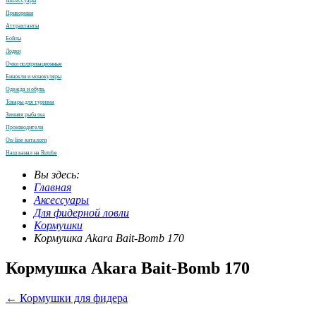
Аксессуары
Прикормки
Аттрактанты
Бойлы
Лодки
Очки поляризационные
Бинокли и монокуляры
Одежда и обувь
Товары для туризма
Зимняя рыбалка
Производители
On-line каталоги
Наш канал на Rutube
Вы здесь:
Главная
Аксессуары
Для фидерной ловли
Кормушки
Кормушка Akara Bait-Bomb 170
Кормушка Akara Bait-Bomb 170
← Кормушки для фидера