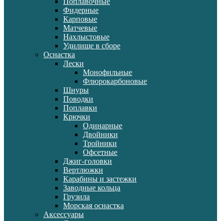
Поплавочные
Фидерные
Карповые
Матчевые
Нахлыстовые
Удилище в сборе
Оснастка
Лески
Монофильные
Флюрокарбоновые
Шнуры
Поводки
Поплавки
Крючки
Одинарные
Двойники
Тройники
Офсетные
Джиг-головки
Вертлюжки
Карабины и застежки
Заводные кольца
Грузила
Морская оснастка
Аксессуары