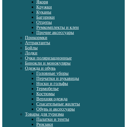
Якоря
Кружки
Куканы
Багорики
Отцепы
Ремкомплекты и клеи
Прочие аксессуары
Прикормки
Аттрактанты
Бойлы
Лодки
Очки поляризационные
Бинокли и монокуляры
Одежда и обувь
Головные уборы
Перчатки и рукавицы
Носки и гольфы
Термобелье
Костюмы
Верхняя одежда
Спасательные жилеты
Обувь и аксессуары
Товары для туризма
Палатки и тенты
Рюкзаки