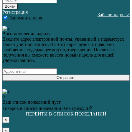
Войти
Регистрация
Забыли пароль?
Запомнить меня
Восстановление пароля
Введите адрес электронной почты, указанный в параметрах
вашей учетной записи. На этот адрес будет отправлено
сообщение, содержащее код подтверждения. После его
получения вы сможете ввести новый пароль для вашей
учетной записи.
Отправить
0
Ваш список пожеланий пуст
Товаров в списке пожеланий
0
на сумму
0 ₽
ПЕРЕЙТИ В СПИСОК ПОЖЕЛАНИЙ
×
×