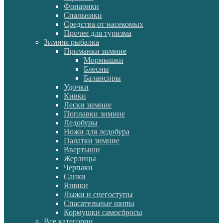
Фонарики
Спальники
Средства от насекомых
Прочее для туризма
Зимняя рыбалка
Приманки зимние
Мормышки
Блесны
Балансиры
Удочки
Кивки
Лески зимние
Поплавки зимние
Ледобуры
Ножи для ледобура
Палатки зимние
Ввертыши
Жерлицы
Черпаки
Санки
Ящики
Лыжи и снегоступы
Спасательные шипы
Кормушки самосбросы
Все категории