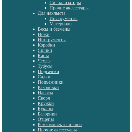
Сигнализаторы
Прочие аксессуары
Для нахлыста
Инструменты
Материалы
Весы и безмены
Ножи
Инструменты
Коробки
Ящики
Каны
Чехлы
Тубусы
Подсачеки
Садки
Подъёмники
Раколовки
Насосы
Якоря
Кружки
Куканы
Багорики
Отцепы
Ремкомплекты и клеи
Прочие аксессуары