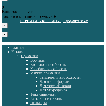
0
Ваша корзина пуста
Товаров в корзине
0
на сумму
0 ₽
ПЕРЕЙТИ В КОРЗИНУ
Оформить заказ
×
×
Главная
Каталог
Приманки
Воблеры
Вращающиеся блесны
Колеблющиеся блесны
Мягкие приманки
Твистеры и виброхвосты
Для ловли форели
Для морской ловли
Для микроджига
Тейл-спиннеры
Раттлины и цикады
Пилькеры