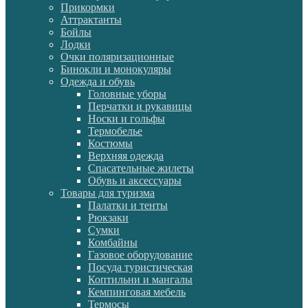
Прикормки
Аттрактанты
Бойлы
Лодки
Очки поляризационные
Бинокли и монокуляры
Одежда и обувь
Головные уборы
Перчатки и рукавицы
Носки и гольфы
Термобелье
Костюмы
Верхняя одежда
Спасательные жилеты
Обувь и аксессуары
Товары для туризма
Палатки и тенты
Рюкзаки
Сумки
Комбайны
Газовое оборудование
Посуда туристическая
Коптильни и мангалы
Кемпинговая мебель
Термосы