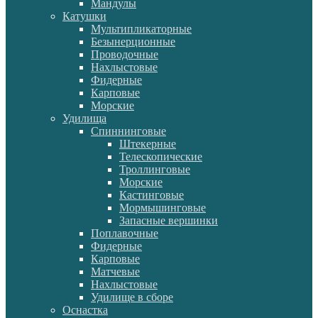
Мандулы
Катушки
Мультипликаторные
Безынерционные
Проводочные
Нахлыстовые
Фидерные
Карповые
Морские
Удилища
Спиннинговые
Штекерные
Телескопические
Троллинговые
Морские
Кастинговые
Мормышинговые
Запасные вершинки
Поплавочные
Фидерные
Карповые
Матчевые
Нахлыстовые
Удилище в сборе
Оснастка