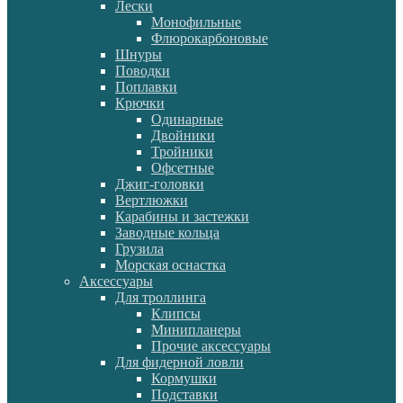
Лески
Монофильные
Флюрокарбоновые
Шнуры
Поводки
Поплавки
Крючки
Одинарные
Двойники
Тройники
Офсетные
Джиг-головки
Вертлюжки
Карабины и застежки
Заводные кольца
Грузила
Морская оснастка
Аксессуары
Для троллинга
Клипсы
Минипланеры
Прочие аксессуары
Для фидерной ловли
Кормушки
Подставки