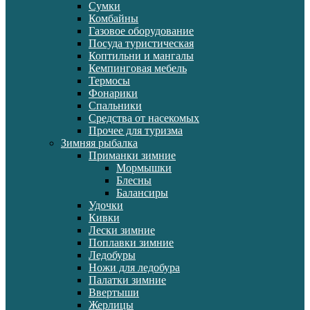
Сумки
Комбайны
Газовое оборудование
Посуда туристическая
Коптильни и мангалы
Кемпинговая мебель
Термосы
Фонарики
Спальники
Средства от насекомых
Прочее для туризма
Зимняя рыбалка
Приманки зимние
Мормышки
Блесны
Балансиры
Удочки
Кивки
Лески зимние
Поплавки зимние
Ледобуры
Ножи для ледобура
Палатки зимние
Ввертыши
Жерлицы