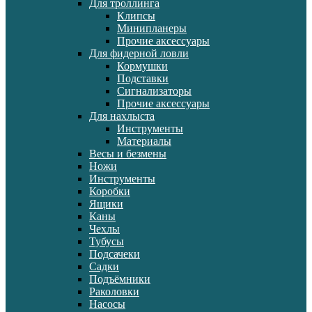
Для троллинга
Клипсы
Минипланеры
Прочие аксессуары
Для фидерной ловли
Кормушки
Подставки
Сигнализаторы
Прочие аксессуары
Для нахлыста
Инструменты
Материалы
Весы и безмены
Ножи
Инструменты
Коробки
Ящики
Каны
Чехлы
Тубусы
Подсачеки
Садки
Подъёмники
Раколовки
Насосы