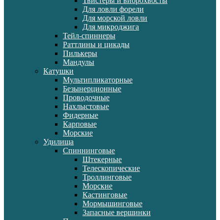
Твистеры и виброхвосты
Для ловли форели
Для морской ловли
Для микроджига
Тейл-спиннеры
Раттлины и цикады
Пилькеры
Мандулы
Катушки
Мультипликаторные
Безынерционные
Проводочные
Нахлыстовые
Фидерные
Карповые
Морские
Удилища
Спиннинговые
Штекерные
Телескопические
Троллинговые
Морские
Кастинговые
Мормышинговые
Запасные вершинки