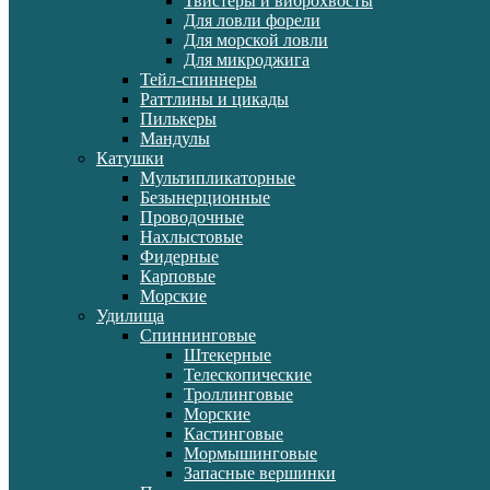
Твистеры и виброхвосты
Для ловли форели
Для морской ловли
Для микроджига
Тейл-спиннеры
Раттлины и цикады
Пилькеры
Мандулы
Катушки
Мультипликаторные
Безынерционные
Проводочные
Нахлыстовые
Фидерные
Карповые
Морские
Удилища
Спиннинговые
Штекерные
Телескопические
Троллинговые
Морские
Кастинговые
Мормышинговые
Запасные вершинки