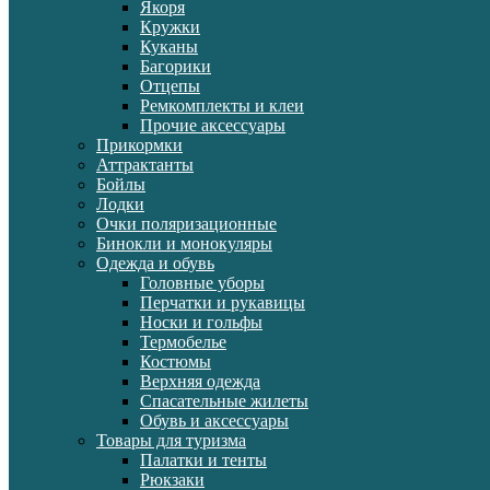
Якоря
Кружки
Куканы
Багорики
Отцепы
Ремкомплекты и клеи
Прочие аксессуары
Прикормки
Аттрактанты
Бойлы
Лодки
Очки поляризационные
Бинокли и монокуляры
Одежда и обувь
Головные уборы
Перчатки и рукавицы
Носки и гольфы
Термобелье
Костюмы
Верхняя одежда
Спасательные жилеты
Обувь и аксессуары
Товары для туризма
Палатки и тенты
Рюкзаки