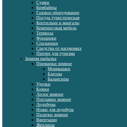
Сумки
Комбайны
Газовое оборудование
Посуда туристическая
Коптильни и мангалы
Кемпинговая мебель
Термосы
Фонарики
Спальники
Средства от насекомых
Прочее для туризма
Зимняя рыбалка
Приманки зимние
Мормышки
Блесны
Балансиры
Удочки
Кивки
Лески зимние
Поплавки зимние
Ледобуры
Ножи для ледобура
Палатки зимние
Ввертыши
Жерлицы