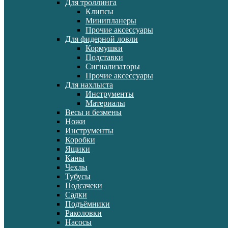
Для троллинга
Клипсы
Минипланеры
Прочие аксессуары
Для фидерной ловли
Кормушки
Подставки
Сигнализаторы
Прочие аксессуары
Для нахлыста
Инструменты
Материалы
Весы и безмены
Ножи
Инструменты
Коробки
Ящики
Каны
Чехлы
Тубусы
Подсачеки
Садки
Подъёмники
Раколовки
Насосы