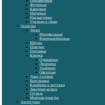
Поплавочные
Фидерные
Карповые
Матчевые
Нахлыстовые
Удилище в сборе
Оснастка
Лески
Монофильные
Флюрокарбоновые
Шнуры
Поводки
Поплавки
Крючки
Одинарные
Двойники
Тройники
Офсетные
Джиг-головки
Вертлюжки
Карабины и застежки
Заводные кольца
Грузила
Морская оснастка
Аксессуары