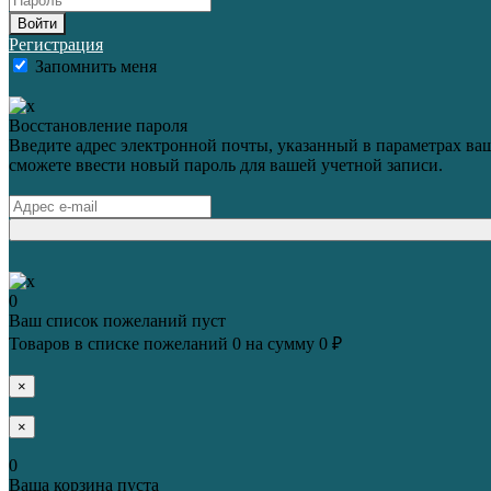
Войти
Регистрация
Запомнить меня
Восстановление пароля
Введите адрес электронной почты, указанный в параметрах ваш
сможете ввести новый пароль для вашей учетной записи.
0
Ваш список пожеланий пуст
Товаров в списке пожеланий
0
на сумму
0 ₽
×
×
0
Ваша корзина пуста