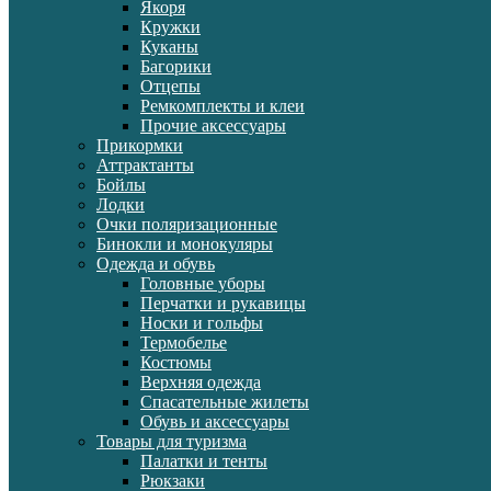
Якоря
Кружки
Куканы
Багорики
Отцепы
Ремкомплекты и клеи
Прочие аксессуары
Прикормки
Аттрактанты
Бойлы
Лодки
Очки поляризационные
Бинокли и монокуляры
Одежда и обувь
Головные уборы
Перчатки и рукавицы
Носки и гольфы
Термобелье
Костюмы
Верхняя одежда
Спасательные жилеты
Обувь и аксессуары
Товары для туризма
Палатки и тенты
Рюкзаки