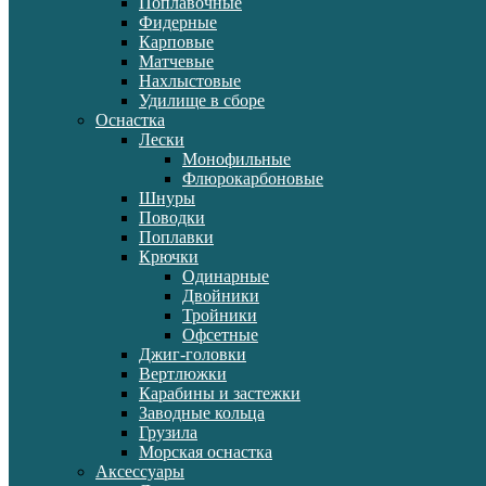
Поплавочные
Фидерные
Карповые
Матчевые
Нахлыстовые
Удилище в сборе
Оснастка
Лески
Монофильные
Флюрокарбоновые
Шнуры
Поводки
Поплавки
Крючки
Одинарные
Двойники
Тройники
Офсетные
Джиг-головки
Вертлюжки
Карабины и застежки
Заводные кольца
Грузила
Морская оснастка
Аксессуары