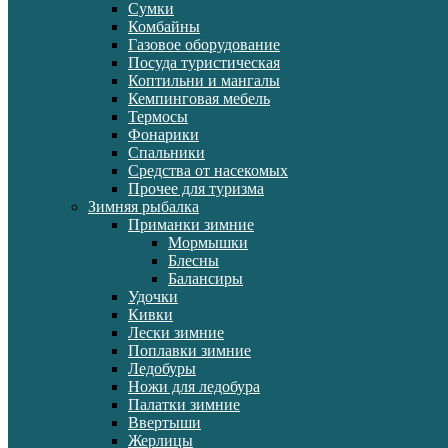
Сумки
Комбайны
Газовое оборудование
Посуда туристическая
Коптильни и мангалы
Кемпинговая мебель
Термосы
Фонарики
Спальники
Средства от насекомых
Прочее для туризма
Зимняя рыбалка
Приманки зимние
Мормышки
Блесны
Балансиры
Удочки
Кивки
Лески зимние
Поплавки зимние
Ледобуры
Ножи для ледобура
Палатки зимние
Ввертыши
Жерлицы