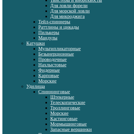
Твистеры и виброхвосты
Для ловли форели
Для морской ловли
Для микроджига
Тейл-спиннеры
Раттлины и цикады
Пилькеры
Мандулы
Катушки
Мультипликаторные
Безынерционные
Проводочные
Нахлыстовые
Фидерные
Карповые
Морские
Удилища
Спиннинговые
Штекерные
Телескопические
Троллинговые
Морские
Кастинговые
Мормышинговые
Запасные вершинки