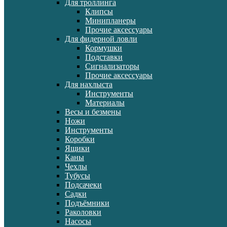
Для троллинга
Клипсы
Минипланеры
Прочие аксессуары
Для фидерной ловли
Кормушки
Подставки
Сигнализаторы
Прочие аксессуары
Для нахлыста
Инструменты
Материалы
Весы и безмены
Ножи
Инструменты
Коробки
Ящики
Каны
Чехлы
Тубусы
Подсачеки
Садки
Подъёмники
Раколовки
Насосы