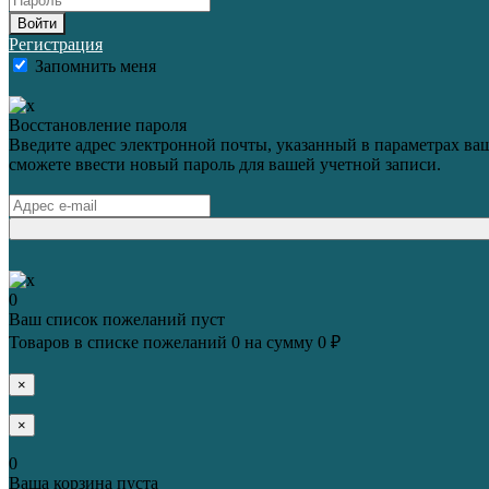
Войти
Регистрация
Запомнить меня
Восстановление пароля
Введите адрес электронной почты, указанный в параметрах ваш
сможете ввести новый пароль для вашей учетной записи.
0
Ваш список пожеланий пуст
Товаров в списке пожеланий
0
на сумму
0 ₽
×
×
0
Ваша корзина пуста