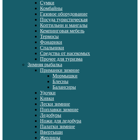
Сумки
Комбайны
Газовое оборудование
Посуда туристическая
Коптильни и мангалы
Кемпинговая мебель
Термосы
Фонарики
Спальники
Средства от насекомых
Прочее для туризма
Зимняя рыбалка
Приманки зимние
Мормышки
Блесны
Балансиры
Удочки
Кивки
Лески зимние
Поплавки зимние
Ледобуры
Ножи для ледобура
Палатки зимние
Ввертыши
Жерлицы