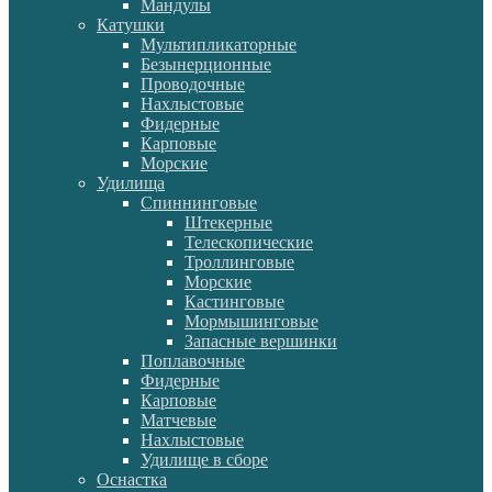
Мандулы
Катушки
Мультипликаторные
Безынерционные
Проводочные
Нахлыстовые
Фидерные
Карповые
Морские
Удилища
Спиннинговые
Штекерные
Телескопические
Троллинговые
Морские
Кастинговые
Мормышинговые
Запасные вершинки
Поплавочные
Фидерные
Карповые
Матчевые
Нахлыстовые
Удилище в сборе
Оснастка