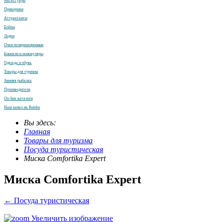
Аксессуары
Прикормки
Аттрактанты
Бойлы
Лодки
Очки поляризационные
Бинокли и монокуляры
Одежда и обувь
Товары для туризма
Зимняя рыбалка
Производители
On-line каталоги
Наш канал на Rutube
Вы здесь:
Главная
Товары для туризма
Посуда туристическая
Миска Comfortika Expert
Миска Comfortika Expert
← Посуда туристическая
Увеличить изображение