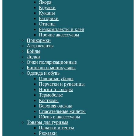
Якоря
Кружки
Куканы
Багорики
Отцепы
Ремкомплекты и клеи
Прочие аксессуары
Прикормки
Аттрактанты
Бойлы
Лодки
Очки поляризационные
Бинокли и монокуляры
Одежда и обувь
Головные уборы
Перчатки и рукавицы
Носки и гольфы
Термобелье
Костюмы
Верхняя одежда
Спасательные жилеты
Обувь и аксессуары
Товары для туризма
Палатки и тенты
Рюкзаки