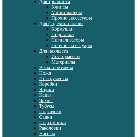
Для троллинга
Клипсы
Минипланеры
Прочие аксессуары
Для фидерной ловли
Кормушки
Подставки
Сигнализаторы
Прочие аксессуары
Для нахлыста
Инструменты
Материалы
Весы и безмены
Ножи
Инструменты
Коробки
Ящики
Каны
Чехлы
Тубусы
Подсачеки
Садки
Подъёмники
Раколовки
Насосы