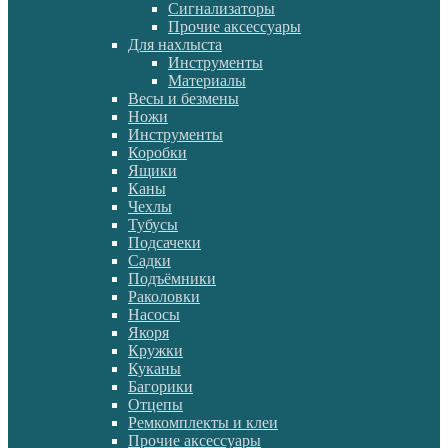
Сигнализаторы
Прочие аксессуары
Для нахлыста
Инструменты
Материалы
Весы и безмены
Ножи
Инструменты
Коробки
Ящики
Каны
Чехлы
Тубусы
Подсачеки
Садки
Подъёмники
Раколовки
Насосы
Якоря
Кружки
Куканы
Багорики
Отцепы
Ремкомплекты и клеи
Прочие аксессуары