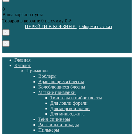
0
Ваша корзина пуста
Товаров в корзине
0
на сумму
0 ₽
ПЕРЕЙТИ В КОРЗИНУ
Оформить заказ
×
×
Главная
Каталог
Приманки
Воблеры
Вращающиеся блесны
Колеблющиеся блесны
Мягкие приманки
Твистеры и виброхвосты
Для ловли форели
Для морской ловли
Для микроджига
Тейл-спиннеры
Раттлины и цикады
Пилькеры