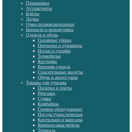
Прикормки
Аттрактанты
Бойлы
Лодки
Очки поляризационные
Бинокли и монокуляры
Одежда и обувь
Головные уборы
Перчатки и рукавицы
Носки и гольфы
Термобелье
Костюмы
Верхняя одежда
Спасательные жилеты
Обувь и аксессуары
Товары для туризма
Палатки и тенты
Рюкзаки
Сумки
Комбайны
Газовое оборудование
Посуда туристическая
Коптильни и мангалы
Кемпинговая мебель
Термосы