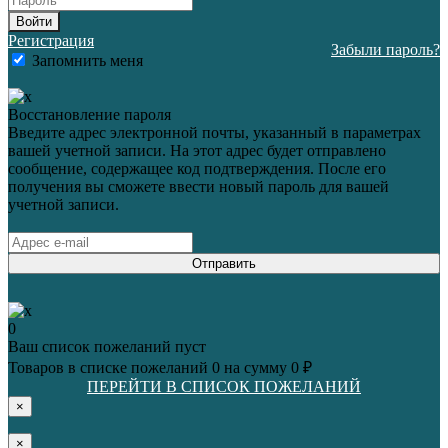
Войти
Регистрация
Забыли пароль?
Запомнить меня
Восстановление пароля
Введите адрес электронной почты, указанный в параметрах
вашей учетной записи. На этот адрес будет отправлено
сообщение, содержащее код подтверждения. После его
получения вы сможете ввести новый пароль для вашей
учетной записи.
Отправить
0
Ваш список пожеланий пуст
Товаров в списке пожеланий
0
на сумму
0 ₽
ПЕРЕЙТИ В СПИСОК ПОЖЕЛАНИЙ
×
×