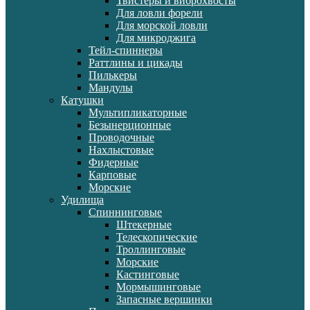
Твистеры и виброхвосты
Для ловли форели
Для морской ловли
Для микроджига
Тейл-спиннеры
Раттлины и цикады
Пилькеры
Мандулы
Катушки
Мультипликаторные
Безынерционные
Проводочные
Нахлыстовые
Фидерные
Карповые
Морские
Удилища
Спиннинговые
Штекерные
Телескопические
Троллинговые
Морские
Кастинговые
Мормышинговые
Запасные вершинки