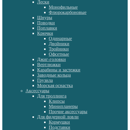
Лески
Монофильные
Флюрокарбоновые
Шнуры
Поводки
Поплавки
Крючки
Одинарные
Двойники
Тройники
Офсетные
Джиг-головки
Вертлюжки
Карабины и застежки
Заводные кольца
Грузила
Морская оснастка
Аксессуары
Для троллинга
Клипсы
Минипланеры
Прочие аксессуары
Для фидерной ловли
Кормушки
Подставки