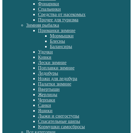
Фонарики
Спальники
Средства от насекомых
Прочее для туризма
Зимняя рыбалка
Приманки зимние
Мормышки
Блесны
Балансиры
Удочки
Кивки
Лески зимние
Поплавки зимние
Ледобуры
Ножи для ледобура
Палатки зимние
Ввертыши
Жерлицы
Черпаки
Санки
Ящики
Лыжи и снегоступы
Спасательные шипы
Кормушки самосбросы
Все категории