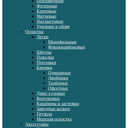
Поплавочные
Фидерные
Карповые
Матчевые
Нахлыстовые
Удилище в сборе
Оснастка
Лески
Монофильные
Флюрокарбоновые
Шнуры
Поводки
Поплавки
Крючки
Одинарные
Двойники
Тройники
Офсетные
Джиг-головки
Вертлюжки
Карабины и застежки
Заводные кольца
Грузила
Морская оснастка
Аксессуары