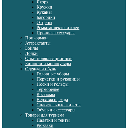
Якоря
Кружки
Куканы
Багорики
Отцепы
Ремкомплекты и клеи
Прочие аксессуары
Прикормки
Аттрактанты
Бойлы
Лодки
Очки поляризационные
Бинокли и монокуляры
Одежда и обувь
Головные уборы
Перчатки и рукавицы
Носки и гольфы
Термобелье
Костюмы
Верхняя одежда
Спасательные жилеты
Обувь и аксессуары
Товары для туризма
Палатки и тенты
Рюкзаки