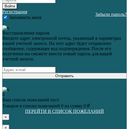
Войти
Регистрация
Забыли пароль?
Запомнить меня
Восстановление пароля
Введите адрес электронной почты, указанный в параметрах
вашей учетной записи. На этот адрес будет отправлено
сообщение, содержащее код подтверждения. После его
получения вы сможете ввести новый пароль для вашей
учетной записи.
Отправить
0
Ваш список пожеланий пуст
Товаров в списке пожеланий
0
на сумму
0 ₽
ПЕРЕЙТИ В СПИСОК ПОЖЕЛАНИЙ
×
×