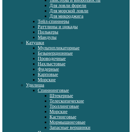
Твистеры и виброхвосты
Для ловли форели
Для морской ловли
Для микроджига
Тейл-спиннеры
Раттлины и цикады
Пилькеры
Мандулы
Катушки
Мультипликаторные
Безынерционные
Проводочные
Нахлыстовые
Фидерные
Карповые
Морские
Удилища
Спиннинговые
Штекерные
Телескопические
Троллинговые
Морские
Кастинговые
Мормышинговые
Запасные вершинки