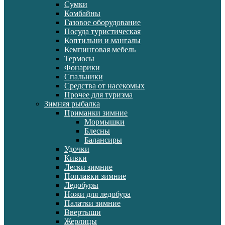
Сумки
Комбайны
Газовое оборудование
Посуда туристическая
Коптильни и мангалы
Кемпинговая мебель
Термосы
Фонарики
Спальники
Средства от насекомых
Прочее для туризма
Зимняя рыбалка
Приманки зимние
Мормышки
Блесны
Балансиры
Удочки
Кивки
Лески зимние
Поплавки зимние
Ледобуры
Ножи для ледобура
Палатки зимние
Ввертыши
Жерлицы