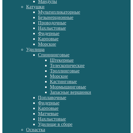
Мандулы
Катушки
Мультипликаторные
Безынерционные
Проводочные
Нахлыстовые
Фидерные
Карповые
Морские
Удилища
Спиннинговые
Штекерные
Телескопические
Троллинговые
Морские
Кастинговые
Мормышинговые
Запасные вершинки
Поплавочные
Фидерные
Карповые
Матчевые
Нахлыстовые
Удилище в сборе
Оснастка