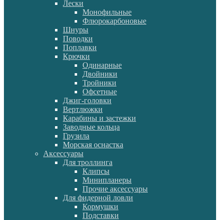
Лески
Монофильные
Флюрокарбоновые
Шнуры
Поводки
Поплавки
Крючки
Одинарные
Двойники
Тройники
Офсетные
Джиг-головки
Вертлюжки
Карабины и застежки
Заводные кольца
Грузила
Морская оснастка
Аксессуары
Для троллинга
Клипсы
Минипланеры
Прочие аксессуары
Для фидерной ловли
Кормушки
Подставки