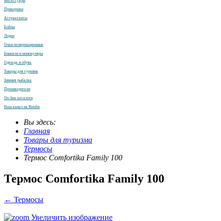
Аксессуары
Прикормки
Аттрактанты
Бойлы
Лодки
Очки поляризационные
Бинокли и монокуляры
Одежда и обувь
Товары для туризма
Зимняя рыбалка
Производители
On-line каталоги
Наш канал на Rutube
Вы здесь:
Главная
Товары для туризма
Термосы
Термос Comfortika Family 100
Термос Comfortika Family 100
← Термосы
Увеличить изображение