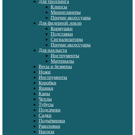
Для троллинга
Клипсы
Минипланеры
Прочие аксессуары
Для фидерной ловли
Кормушки
Подставки
Сигнализаторы
Прочие аксессуары
Для нахлыста
Инструменты
Материалы
Весы и безмены
Ножи
Инструменты
Коробки
Ящики
Каны
Чехлы
Тубусы
Подсачеки
Садки
Подъёмники
Раколовки
Насосы