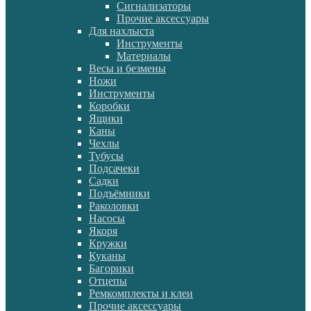
Сигнализаторы
Прочие аксессуары
Для нахлыста
Инструменты
Материалы
Весы и безмены
Ножи
Инструменты
Коробки
Ящики
Каны
Чехлы
Тубусы
Подсачеки
Садки
Подъёмники
Раколовки
Насосы
Якоря
Кружки
Куканы
Багорики
Отцепы
Ремкомплекты и клеи
Прочие аксессуары