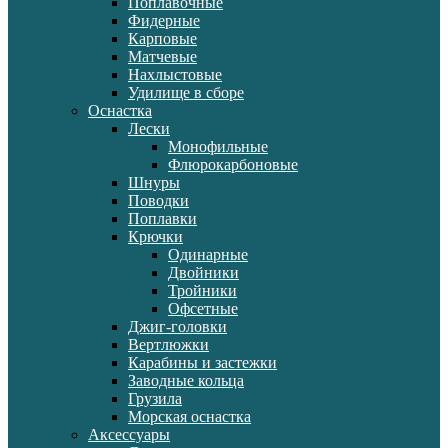
Поплавочные
Фидерные
Карповые
Матчевые
Нахлыстовые
Удилище в сборе
Оснастка
Лески
Монофильные
Флюрокарбоновые
Шнуры
Поводки
Поплавки
Крючки
Одинарные
Двойники
Тройники
Офсетные
Джиг-головки
Вертлюжки
Карабины и застежки
Заводные кольца
Грузила
Морская оснастка
Аксессуары