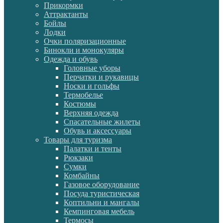
Прикормки
Аттрактанты
Бойлы
Лодки
Очки поляризационные
Бинокли и монокуляры
Одежда и обувь
Головные уборы
Перчатки и рукавицы
Носки и гольфы
Термобелье
Костюмы
Верхняя одежда
Спасательные жилеты
Обувь и аксессуары
Товары для туризма
Палатки и тенты
Рюкзаки
Сумки
Комбайны
Газовое оборудование
Посуда туристическая
Коптильни и мангалы
Кемпинговая мебель
Термосы