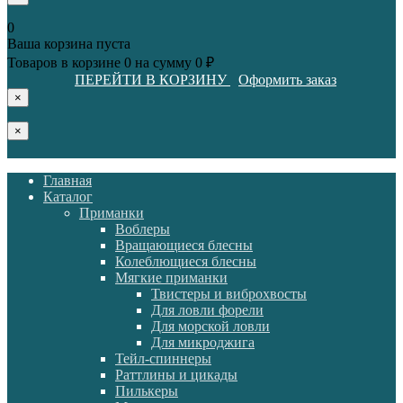
0
Ваша корзина пуста
Товаров в корзине
0
на сумму
0 ₽
ПЕРЕЙТИ В КОРЗИНУ
Оформить заказ
×
×
Главная
Каталог
Приманки
Воблеры
Вращающиеся блесны
Колеблющиеся блесны
Мягкие приманки
Твистеры и виброхвосты
Для ловли форели
Для морской ловли
Для микроджига
Тейл-спиннеры
Раттлины и цикады
Пилькеры