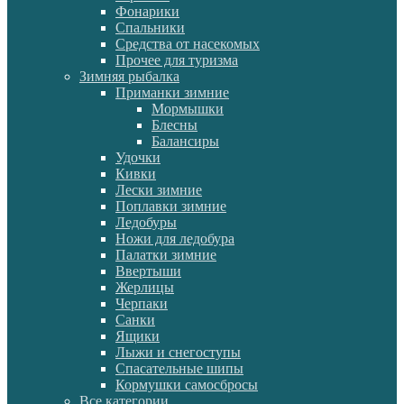
Фонарики
Спальники
Средства от насекомых
Прочее для туризма
Зимняя рыбалка
Приманки зимние
Мормышки
Блесны
Балансиры
Удочки
Кивки
Лески зимние
Поплавки зимние
Ледобуры
Ножи для ледобура
Палатки зимние
Ввертыши
Жерлицы
Черпаки
Санки
Ящики
Лыжи и снегоступы
Спасательные шипы
Кормушки самосбросы
Все категории