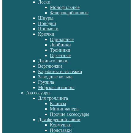
Лески
Монофильные
Флюрокарбоновые
Шнуры
Поводки
Поплавки
Крючки
Одинарные
Двойники
Тройники
Офсетные
Джиг-головки
Вертлюжки
Карабины и застежки
Заводные кольца
Грузила
Морская оснастка
Аксессуары
Для троллинга
Клипсы
Минипланеры
Прочие аксессуары
Для фидерной ловли
Кормушки
Подставки