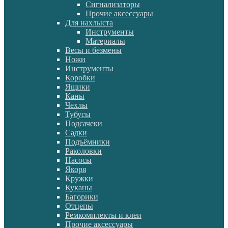
Сигнализаторы
Прочие аксессуары
Для нахлыста
Инструменты
Материалы
Весы и безмены
Ножи
Инструменты
Коробки
Ящики
Каны
Чехлы
Тубусы
Подсачеки
Садки
Подъёмники
Раколовки
Насосы
Якоря
Кружки
Куканы
Багорики
Отцепы
Ремкомплекты и клеи
Прочие аксессуары