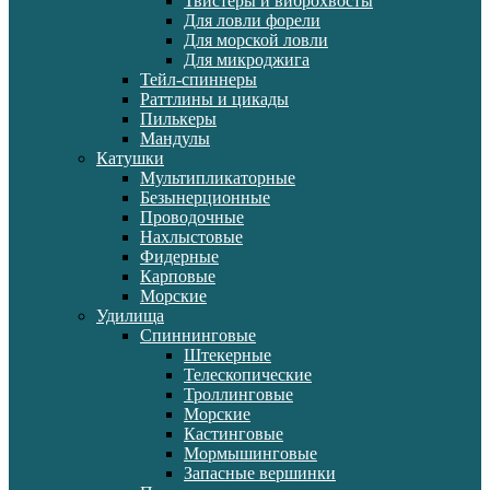
Твистеры и виброхвосты
Для ловли форели
Для морской ловли
Для микроджига
Тейл-спиннеры
Раттлины и цикады
Пилькеры
Мандулы
Катушки
Мультипликаторные
Безынерционные
Проводочные
Нахлыстовые
Фидерные
Карповые
Морские
Удилища
Спиннинговые
Штекерные
Телескопические
Троллинговые
Морские
Кастинговые
Мормышинговые
Запасные вершинки