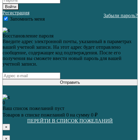
Войти
Регистрация
Забыли пароль?
Запомнить меня
Восстановление пароля
Введите адрес электронной почты, указанный в параметрах
вашей учетной записи. На этот адрес будет отправлено
сообщение, содержащее код подтверждения. После его
получения вы сможете ввести новый пароль для вашей
учетной записи.
Отправить
0
Ваш список пожеланий пуст
Товаров в списке пожеланий
0
на сумму
0 ₽
ПЕРЕЙТИ В СПИСОК ПОЖЕЛАНИЙ
×
×