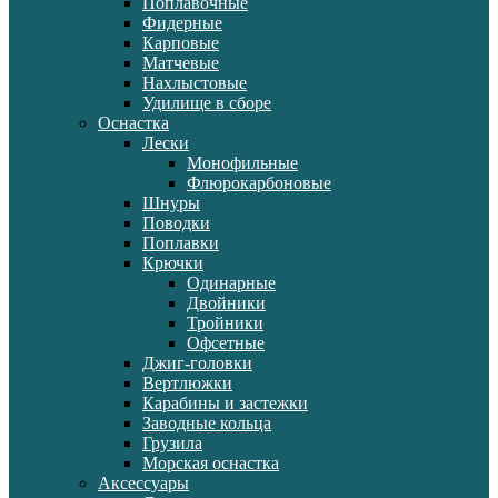
Поплавочные
Фидерные
Карповые
Матчевые
Нахлыстовые
Удилище в сборе
Оснастка
Лески
Монофильные
Флюрокарбоновые
Шнуры
Поводки
Поплавки
Крючки
Одинарные
Двойники
Тройники
Офсетные
Джиг-головки
Вертлюжки
Карабины и застежки
Заводные кольца
Грузила
Морская оснастка
Аксессуары