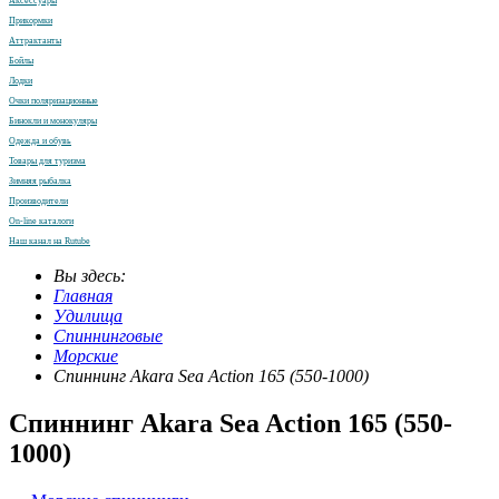
Аксессуары
Прикормки
Аттрактанты
Бойлы
Лодки
Очки поляризационные
Бинокли и монокуляры
Одежда и обувь
Товары для туризма
Зимняя рыбалка
Производители
On-line каталоги
Наш канал на Rutube
Вы здесь:
Главная
Удилища
Спиннинговые
Морские
Спиннинг Akara Sea Action 165 (550-1000)
Спиннинг Akara Sea Action 165 (550-
1000)