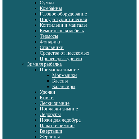
Сумки
Комбайны
Газовое оборудование
Посуда туристическая
Коптильни и мангалы
Кемпинговая мебель
Термосы
Фонарики
Спальники
Средства от насекомых
Прочее для туризма
Зимняя рыбалка
Приманки зимние
Мормышки
Блесны
Балансиры
Удочки
Кивки
Лески зимние
Поплавки зимние
Ледобуры
Ножи для ледобура
Палатки зимние
Ввертыши
Жерлицы