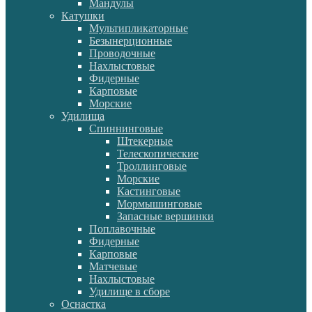
Мандулы
Катушки
Мультипликаторные
Безынерционные
Проводочные
Нахлыстовые
Фидерные
Карповые
Морские
Удилища
Спиннинговые
Штекерные
Телескопические
Троллинговые
Морские
Кастинговые
Мормышинговые
Запасные вершинки
Поплавочные
Фидерные
Карповые
Матчевые
Нахлыстовые
Удилище в сборе
Оснастка