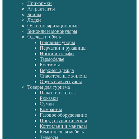
Прикормки
Аттрактанты
Бойлы
Лодки
Очки поляризационные
Бинокли и монокуляры
Одежда и обувь
Головные уборы
Перчатки и рукавицы
Носки и гольфы
Термобелье
Костюмы
Верхняя одежда
Спасательные жилеты
Обувь и аксессуары
Товары для туризма
Палатки и тенты
Рюкзаки
Сумки
Комбайны
Газовое оборудование
Посуда туристическая
Коптильни и мангалы
Кемпинговая мебель
Термосы