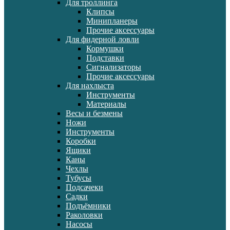
Для троллинга
Клипсы
Минипланеры
Прочие аксессуары
Для фидерной ловли
Кормушки
Подставки
Сигнализаторы
Прочие аксессуары
Для нахлыста
Инструменты
Материалы
Весы и безмены
Ножи
Инструменты
Коробки
Ящики
Каны
Чехлы
Тубусы
Подсачеки
Садки
Подъёмники
Раколовки
Насосы