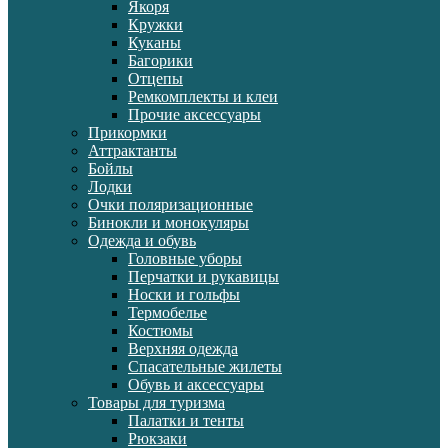
Якоря
Кружки
Куканы
Багорики
Отцепы
Ремкомплекты и клеи
Прочие аксессуары
Прикормки
Аттрактанты
Бойлы
Лодки
Очки поляризационные
Бинокли и монокуляры
Одежда и обувь
Головные уборы
Перчатки и рукавицы
Носки и гольфы
Термобелье
Костюмы
Верхняя одежда
Спасательные жилеты
Обувь и аксессуары
Товары для туризма
Палатки и тенты
Рюкзаки