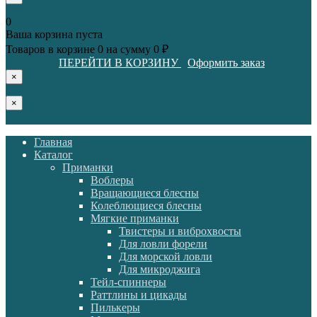
0
Ваша корзина пуста
Товаров в корзине
0
на сумму
0 ₽
ПЕРЕЙТИ В КОРЗИНУ
Оформить заказ
×
×
Главная
Каталог
Приманки
Воблеры
Вращающиеся блесны
Колеблющиеся блесны
Мягкие приманки
Твистеры и виброхвосты
Для ловли форели
Для морской ловли
Для микроджига
Тейл-спиннеры
Раттлины и цикады
Пилькеры