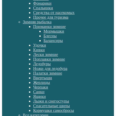
Фонарики
Спальники
Средства от насекомых
Прочее для туризма
Зимняя рыбалка
Приманки зимние
Мормышки
Блесны
Балансиры
Удочки
Кивки
Лески зимние
Поплавки зимние
Ледобуры
Ножи для ледобура
Палатки зимние
Ввертыши
Жерлицы
Черпаки
Санки
Ящики
Лыжи и снегоступы
Спасательные шипы
Кормушки самосбросы
Все категории