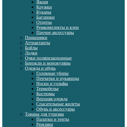
Якоря
Кружки
Куканы
Багорики
Отцепы
Ремкомплекты и клеи
Прочие аксессуары
Прикормки
Аттрактанты
Бойлы
Лодки
Очки поляризационные
Бинокли и монокуляры
Одежда и обувь
Головные уборы
Перчатки и рукавицы
Носки и гольфы
Термобелье
Костюмы
Верхняя одежда
Спасательные жилеты
Обувь и аксессуары
Товары для туризма
Палатки и тенты
Рюкзаки