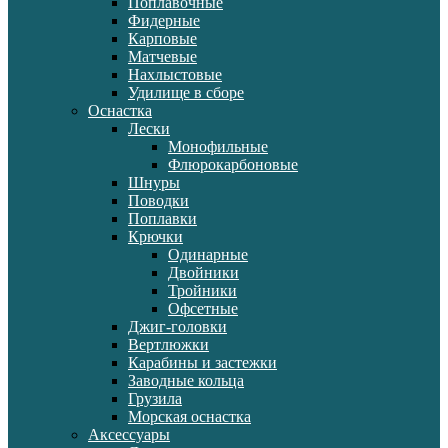
Поплавочные
Фидерные
Карповые
Матчевые
Нахлыстовые
Удилище в сборе
Оснастка
Лески
Монофильные
Флюрокарбоновые
Шнуры
Поводки
Поплавки
Крючки
Одинарные
Двойники
Тройники
Офсетные
Джиг-головки
Вертлюжки
Карабины и застежки
Заводные кольца
Грузила
Морская оснастка
Аксессуары