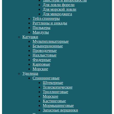
Твистеры и виброхвосты
Для ловли форели
Для морской ловли
Для микроджига
Тейл-спиннеры
Раттлины и цикады
Пилькеры
Мандулы
Катушки
Мультипликаторные
Безынерционные
Проводочные
Нахлыстовые
Фидерные
Карповые
Морские
Удилища
Спиннинговые
Штекерные
Телескопические
Троллинговые
Морские
Кастинговые
Мормышинговые
Запасные вершинки