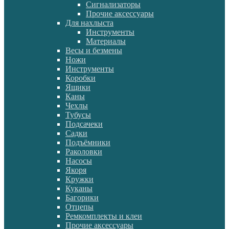
Сигнализаторы
Прочие аксессуары
Для нахлыста
Инструменты
Материалы
Весы и безмены
Ножи
Инструменты
Коробки
Ящики
Каны
Чехлы
Тубусы
Подсачеки
Садки
Подъёмники
Раколовки
Насосы
Якоря
Кружки
Куканы
Багорики
Отцепы
Ремкомплекты и клеи
Прочие аксессуары