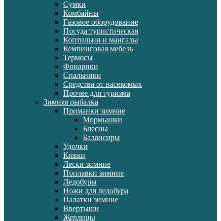
Сумки
Комбайны
Газовое оборудование
Посуда туристическая
Коптильни и мангалы
Кемпинговая мебель
Термосы
Фонарики
Спальники
Средства от насекомых
Прочее для туризма
Зимняя рыбалка
Приманки зимние
Мормышки
Блесны
Балансиры
Удочки
Кивки
Лески зимние
Поплавки зимние
Ледобуры
Ножи для ледобура
Палатки зимние
Ввертыши
Жерлицы