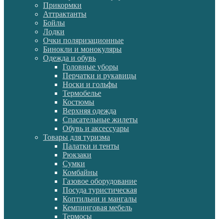
Прикормки
Аттрактанты
Бойлы
Лодки
Очки поляризационные
Бинокли и монокуляры
Одежда и обувь
Головные уборы
Перчатки и рукавицы
Носки и гольфы
Термобелье
Костюмы
Верхняя одежда
Спасательные жилеты
Обувь и аксессуары
Товары для туризма
Палатки и тенты
Рюкзаки
Сумки
Комбайны
Газовое оборудование
Посуда туристическая
Коптильни и мангалы
Кемпинговая мебель
Термосы