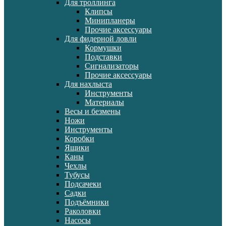
Для троллинга
Клипсы
Минипланеры
Прочие аксессуары
Для фидерной ловли
Кормушки
Подставки
Сигнализаторы
Прочие аксессуары
Для нахлыста
Инструменты
Материалы
Весы и безмены
Ножи
Инструменты
Коробки
Ящики
Каны
Чехлы
Тубусы
Подсачеки
Садки
Подъёмники
Раколовки
Насосы