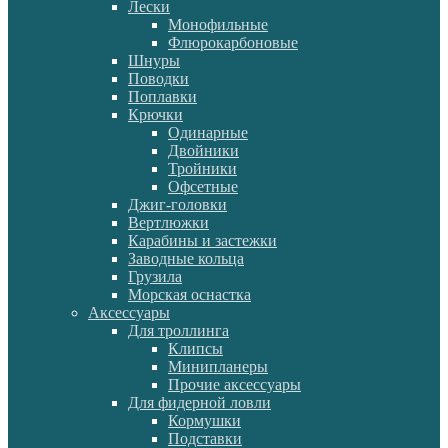
Лески
Монофильные
Флюрокарбоновые
Шнуры
Поводки
Поплавки
Крючки
Одинарные
Двойники
Тройники
Офсетные
Джиг-головки
Вертлюжки
Карабины и застежки
Заводные кольца
Грузила
Морская оснастка
Аксессуары
Для троллинга
Клипсы
Минипланеры
Прочие аксессуары
Для фидерной ловли
Кормушки
Подставки