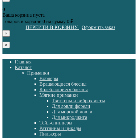
0
Ваша корзина пуста
Товаров в корзине
0
на сумму
0 ₽
ПЕРЕЙТИ В КОРЗИНУ
Оформить заказ
×
×
Главная
Каталог
Приманки
Воблеры
Вращающиеся блесны
Колеблющиеся блесны
Мягкие приманки
Твистеры и виброхвосты
Для ловли форели
Для морской ловли
Для микроджига
Тейл-спиннеры
Раттлины и цикады
Пилькеры