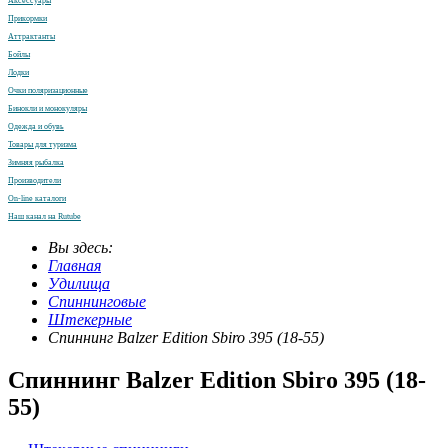
Аксессуары
Прикормки
Аттрактанты
Бойлы
Лодки
Очки поляризационные
Бинокли и монокуляры
Одежда и обувь
Товары для туризма
Зимняя рыбалка
Производители
On-line каталоги
Наш канал на Rutube
Вы здесь:
Главная
Удилища
Спиннинговые
Штекерные
Спиннинг Balzer Edition Sbiro 395 (18-55)
Спиннинг Balzer Edition Sbiro 395 (18-
55)