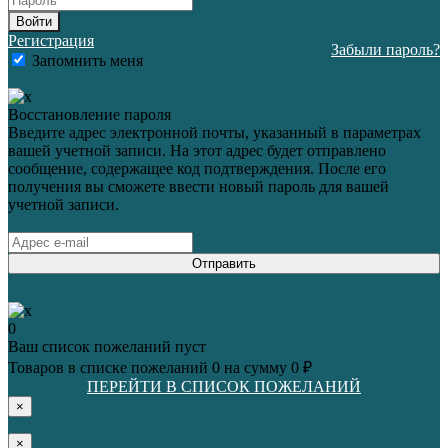
Войти
Регистрация
Забыли пароль?
Запомнить меня
Восстановление пароля
Введите адрес электронной почты, указанный в параметрах
вашей учетной записи. На этот адрес будет отправлено
сообщение, содержащее код подтверждения. После его
получения вы сможете ввести новый пароль для вашей
учетной записи.
Отправить
0
Ваш список пожеланий пуст
Товаров в списке пожеланий
0
на сумму
0 ₽
ПЕРЕЙТИ В СПИСОК ПОЖЕЛАНИЙ
×
×