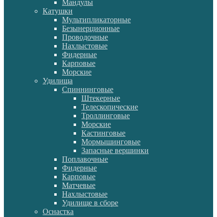
Мандулы
Катушки
Мультипликаторные
Безынерционные
Проводочные
Нахлыстовые
Фидерные
Карповые
Морские
Удилища
Спиннинговые
Штекерные
Телескопические
Троллинговые
Морские
Кастинговые
Мормышинговые
Запасные вершинки
Поплавочные
Фидерные
Карповые
Матчевые
Нахлыстовые
Удилище в сборе
Оснастка