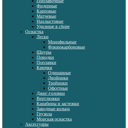
Поплавочные
Фидерные
Карповые
Матчевые
Нахлыстовые
Удилище в сборе
Оснастка
Лески
Монофильные
Флюрокарбоновые
Шнуры
Поводки
Поплавки
Крючки
Одинарные
Двойники
Тройники
Офсетные
Джиг-головки
Вертлюжки
Карабины и застежки
Заводные кольца
Грузила
Морская оснастка
Аксессуары