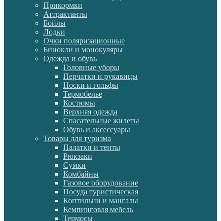
Прикормки
Аттрактанты
Бойлы
Лодки
Очки поляризационные
Бинокли и монокуляры
Одежда и обувь
Головные уборы
Перчатки и рукавицы
Носки и гольфы
Термобелье
Костюмы
Верхняя одежда
Спасательные жилеты
Обувь и аксессуары
Товары для туризма
Палатки и тенты
Рюкзаки
Сумки
Комбайны
Газовое оборудование
Посуда туристическая
Коптильни и мангалы
Кемпинговая мебель
Термосы