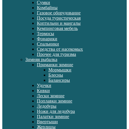
Сумки
Комбайны
Газовое оборудование
Посуда туристическая
Коптильни и мангалы
Кемпинговая мебель
Термосы
Фонарики
Спальники
Средства от насекомых
Прочее для туризма
Зимняя рыбалка
Приманки зимние
Мормышки
Блесны
Балансиры
Удочки
Кивки
Лески зимние
Поплавки зимние
Ледобуры
Ножи для ледобура
Палатки зимние
Ввертыши
Жерлицы