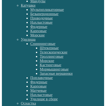
Мандулы
Катушки
Мультипликаторные
Безынерционные
Проводочные
Нахлыстовые
Фидерные
Карповые
Морские
Удилища
Спиннинговые
Штекерные
Телескопические
Троллинговые
Морские
Кастинговые
Мормышинговые
Запасные вершинки
Поплавочные
Фидерные
Карповые
Матчевые
Нахлыстовые
Удилище в сборе
Оснастка