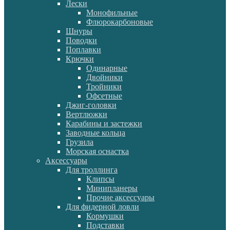
Лески
Монофильные
Флюрокарбоновые
Шнуры
Поводки
Поплавки
Крючки
Одинарные
Двойники
Тройники
Офсетные
Джиг-головки
Вертлюжки
Карабины и застежки
Заводные кольца
Грузила
Морская оснастка
Аксессуары
Для троллинга
Клипсы
Минипланеры
Прочие аксессуары
Для фидерной ловли
Кормушки
Подставки