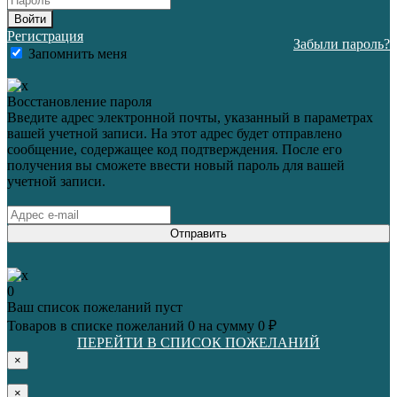
Войти
Регистрация
Забыли пароль?
Запомнить меня
Восстановление пароля
Введите адрес электронной почты, указанный в параметрах
вашей учетной записи. На этот адрес будет отправлено
сообщение, содержащее код подтверждения. После его
получения вы сможете ввести новый пароль для вашей
учетной записи.
Отправить
0
Ваш список пожеланий пуст
Товаров в списке пожеланий
0
на сумму
0 ₽
ПЕРЕЙТИ В СПИСОК ПОЖЕЛАНИЙ
×
×