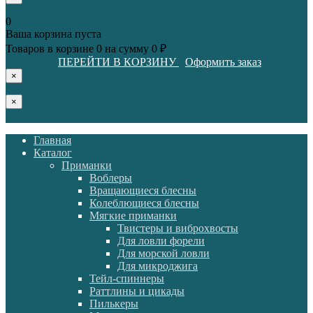
0
Ваша корзина пуста
Товаров в корзине
0
на сумму
0 ₽
ПЕРЕЙТИ В КОРЗИНУ
Оформить заказ
×
×
Главная
Каталог
Приманки
Воблеры
Вращающиеся блесны
Колеблющиеся блесны
Мягкие приманки
Твистеры и виброхвосты
Для ловли форели
Для морской ловли
Для микроджига
Тейл-спиннеры
Раттлины и цикады
Пилькеры