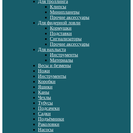
Для троллинга
Клипсы
Минипланеры
Прочие аксессуары
Для фидерной ловли
Кормушки
Подставки
Сигнализаторы
Прочие аксессуары
Для нахлыста
Инструменты
Материалы
Весы и безмены
Ножи
Инструменты
Коробки
Ящики
Каны
Чехлы
Тубусы
Подсачеки
Садки
Подъёмники
Раколовки
Насосы