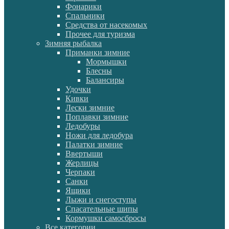
Фонарики
Спальники
Средства от насекомых
Прочее для туризма
Зимняя рыбалка
Приманки зимние
Мормышки
Блесны
Балансиры
Удочки
Кивки
Лески зимние
Поплавки зимние
Ледобуры
Ножи для ледобура
Палатки зимние
Ввертыши
Жерлицы
Черпаки
Санки
Ящики
Лыжи и снегоступы
Спасательные шипы
Кормушки самосбросы
Все категории