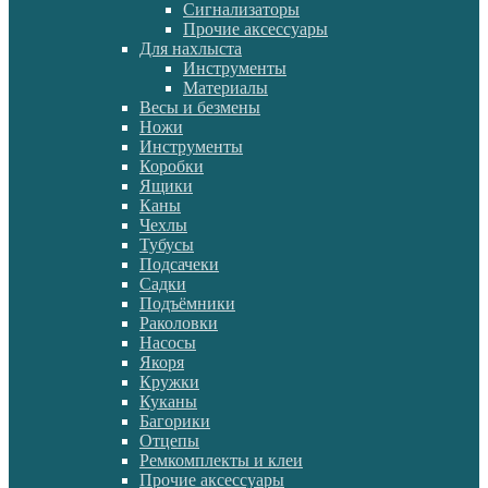
Сигнализаторы
Прочие аксессуары
Для нахлыста
Инструменты
Материалы
Весы и безмены
Ножи
Инструменты
Коробки
Ящики
Каны
Чехлы
Тубусы
Подсачеки
Садки
Подъёмники
Раколовки
Насосы
Якоря
Кружки
Куканы
Багорики
Отцепы
Ремкомплекты и клеи
Прочие аксессуары