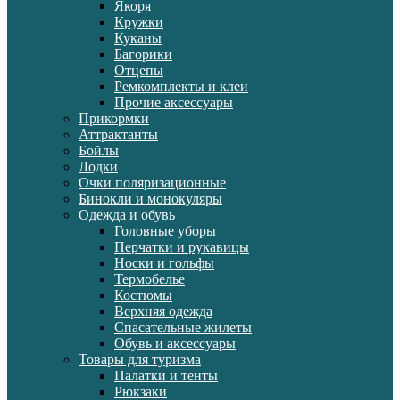
Якоря
Кружки
Куканы
Багорики
Отцепы
Ремкомплекты и клеи
Прочие аксессуары
Прикормки
Аттрактанты
Бойлы
Лодки
Очки поляризационные
Бинокли и монокуляры
Одежда и обувь
Головные уборы
Перчатки и рукавицы
Носки и гольфы
Термобелье
Костюмы
Верхняя одежда
Спасательные жилеты
Обувь и аксессуары
Товары для туризма
Палатки и тенты
Рюкзаки