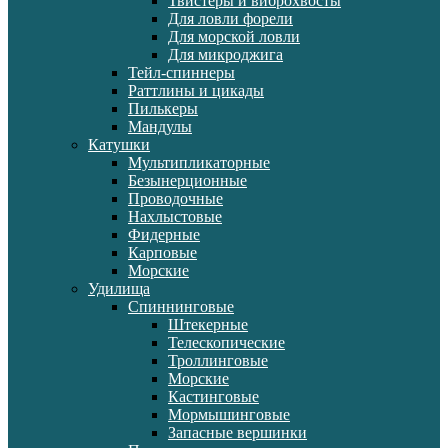
Твистеры и виброхвосты
Для ловли форели
Для морской ловли
Для микроджига
Тейл-спиннеры
Раттлины и цикады
Пилькеры
Мандулы
Катушки
Мультипликаторные
Безынерционные
Проводочные
Нахлыстовые
Фидерные
Карповые
Морские
Удилища
Спиннинговые
Штекерные
Телескопические
Троллинговые
Морские
Кастинговые
Мормышинговые
Запасные вершинки