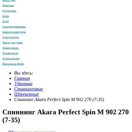
Аксессуары
Прикормки
Аттрактанты
Бойлы
Лодки
Очки поляризационные
Бинокли и монокуляры
Одежда и обувь
Товары для туризма
Зимняя рыбалка
Производители
On-line каталоги
Наш канал на Rutube
Вы здесь:
Главная
Удилища
Спиннинговые
Штекерные
Спиннинг Akara Perfect Spin M 902 270 (7-35)
Спиннинг Akara Perfect Spin M 902 270
(7-35)