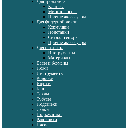
Для троллинга
Клипсы
Минипланеры
Прочие аксессуары
Для фидерной ловли
Кормушки
Подставки
Сигнализаторы
Прочие аксессуары
Для нахлыста
Инструменты
Материалы
Весы и безмены
Ножи
Инструменты
Коробки
Ящики
Каны
Чехлы
Тубусы
Подсачеки
Садки
Подъёмники
Раколовки
Насосы