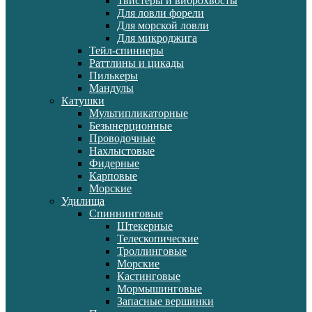
Твистеры и виброхвосты
Для ловли форели
Для морской ловли
Для микроджига
Тейл-спиннеры
Раттлины и цикады
Пилькеры
Мандулы
Катушки
Мультипликаторные
Безынерционные
Проводочные
Нахлыстовые
Фидерные
Карповые
Морские
Удилища
Спиннинговые
Штекерные
Телескопические
Троллинговые
Морские
Кастинговые
Мормышинговые
Запасные вершинки