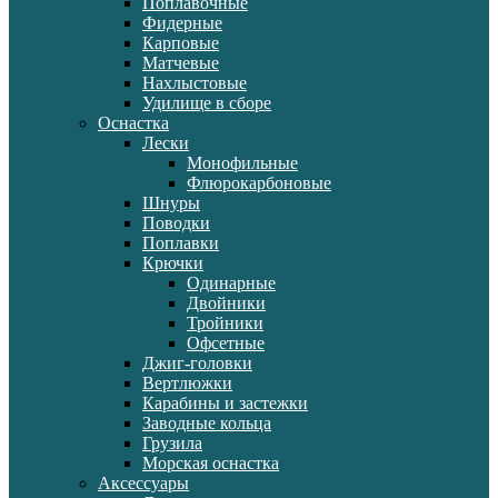
Поплавочные
Фидерные
Карповые
Матчевые
Нахлыстовые
Удилище в сборе
Оснастка
Лески
Монофильные
Флюрокарбоновые
Шнуры
Поводки
Поплавки
Крючки
Одинарные
Двойники
Тройники
Офсетные
Джиг-головки
Вертлюжки
Карабины и застежки
Заводные кольца
Грузила
Морская оснастка
Аксессуары