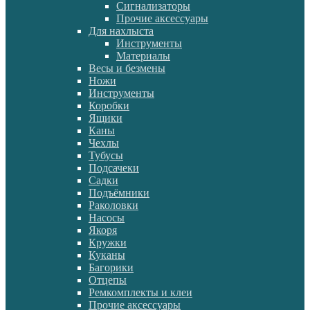
Сигнализаторы
Прочие аксессуары
Для нахлыста
Инструменты
Материалы
Весы и безмены
Ножи
Инструменты
Коробки
Ящики
Каны
Чехлы
Тубусы
Подсачеки
Садки
Подъёмники
Раколовки
Насосы
Якоря
Кружки
Куканы
Багорики
Отцепы
Ремкомплекты и клеи
Прочие аксессуары