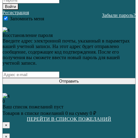
Войти
Регистрация
Забыли пароль?
Запомнить меня
Восстановление пароля
Введите адрес электронной почты, указанный в параметрах
вашей учетной записи. На этот адрес будет отправлено
сообщение, содержащее код подтверждения. После его
получения вы сможете ввести новый пароль для вашей
учетной записи.
Отправить
0
Ваш список пожеланий пуст
Товаров в списке пожеланий
0
на сумму
0 ₽
ПЕРЕЙТИ В СПИСОК ПОЖЕЛАНИЙ
×
×