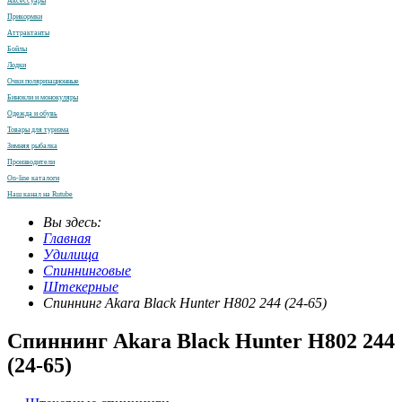
Аксессуары
Прикормки
Аттрактанты
Бойлы
Лодки
Очки поляризационные
Бинокли и монокуляры
Одежда и обувь
Товары для туризма
Зимняя рыбалка
Производители
On-line каталоги
Наш канал на Rutube
Вы здесь:
Главная
Удилища
Спиннинговые
Штекерные
Спиннинг Akara Black Hunter H802 244 (24-65)
Спиннинг Akara Black Hunter H802 244
(24-65)