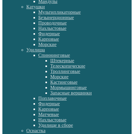
Мандулы
Катушки
Мультипликаторные
Безынерционные
Проводочные
Нахлыстовые
Фидерные
Карповые
Морские
Удилища
Спиннинговые
Штекерные
Телескопические
Троллинговые
Морские
Кастинговые
Мормышинговые
Запасные вершинки
Поплавочные
Фидерные
Карповые
Матчевые
Нахлыстовые
Удилище в сборе
Оснастка