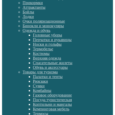
Прикормки
Аттрактанты
Бойлы
Лодки
Очки поляризационные
Бинокли и монокуляры
Одежда и обувь
Головные уборы
Перчатки и рукавицы
Носки и гольфы
Термобелье
Костюмы
Верхняя одежда
Спасательные жилеты
Обувь и аксессуары
Товары для туризма
Палатки и тенты
Рюкзаки
Сумки
Комбайны
Газовое оборудование
Посуда туристическая
Коптильни и мангалы
Кемпинговая мебель
Термосы