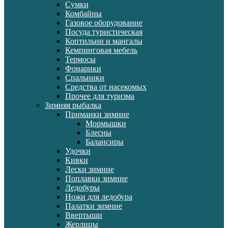
Сумки
Комбайны
Газовое оборудование
Посуда туристическая
Коптильни и мангалы
Кемпинговая мебель
Термосы
Фонарики
Спальники
Средства от насекомых
Прочее для туризма
Зимняя рыбалка
Приманки зимние
Мормышки
Блесны
Балансиры
Удочки
Кивки
Лески зимние
Поплавки зимние
Ледобуры
Ножи для ледобура
Палатки зимние
Ввертыши
Жерлицы