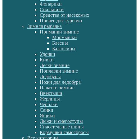
Фонарики
Спальники
Средства от насекомых
Прочее для туризма
Зимняя рыбалка
Приманки зимние
Мормышки
Блесны
Балансиры
Удочки
Кивки
Лески зимние
Поплавки зимние
Ледобуры
Ножи для ледобура
Палатки зимние
Ввертыши
Жерлицы
Черпаки
Санки
Ящики
Лыжи и снегоступы
Спасательные шипы
Кормушки самосбросы
Все категории