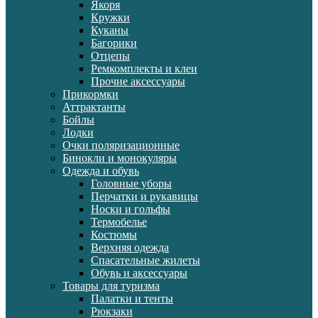
Якоря
Кружки
Куканы
Багорики
Отцепы
Ремкомплекты и клеи
Прочие аксессуары
Прикормки
Аттрактанты
Бойлы
Лодки
Очки поляризационные
Бинокли и монокуляры
Одежда и обувь
Головные уборы
Перчатки и рукавицы
Носки и гольфы
Термобелье
Костюмы
Верхняя одежда
Спасательные жилеты
Обувь и аксессуары
Товары для туризма
Палатки и тенты
Рюкзаки