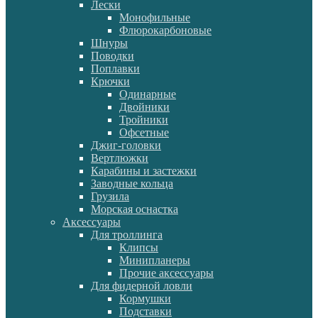
Лески
Монофильные
Флюрокарбоновые
Шнуры
Поводки
Поплавки
Крючки
Одинарные
Двойники
Тройники
Офсетные
Джиг-головки
Вертлюжки
Карабины и застежки
Заводные кольца
Грузила
Морская оснастка
Аксессуары
Для троллинга
Клипсы
Минипланеры
Прочие аксессуары
Для фидерной ловли
Кормушки
Подставки