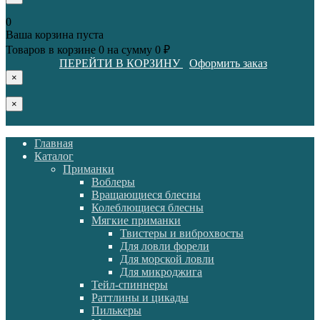
0
Ваша корзина пуста
Товаров в корзине
0
на сумму
0 ₽
ПЕРЕЙТИ В КОРЗИНУ
Оформить заказ
×
×
Главная
Каталог
Приманки
Воблеры
Вращающиеся блесны
Колеблющиеся блесны
Мягкие приманки
Твистеры и виброхвосты
Для ловли форели
Для морской ловли
Для микроджига
Тейл-спиннеры
Раттлины и цикады
Пилькеры