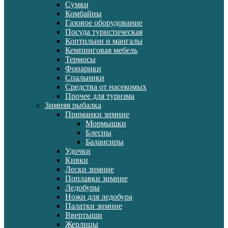
Сумки
Комбайны
Газовое оборудование
Посуда туристическая
Коптильни и мангалы
Кемпинговая мебель
Термосы
Фонарики
Спальники
Средства от насекомых
Прочее для туризма
Зимняя рыбалка
Приманки зимние
Мормышки
Блесны
Балансиры
Удочки
Кивки
Лески зимние
Поплавки зимние
Ледобуры
Ножи для ледобура
Палатки зимние
Ввертыши
Жерлицы