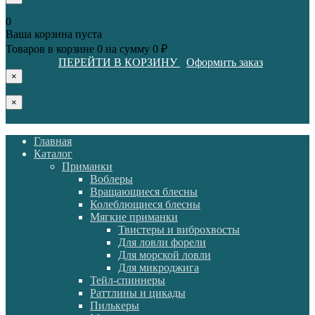
0
Ваша корзина пуста
Товаров в корзине
0
на сумму
0 ₽
ПЕРЕЙТИ В КОРЗИНУ
Оформить заказ
×
×
Главная
Каталог
Приманки
Воблеры
Вращающиеся блесны
Колеблющиеся блесны
Мягкие приманки
Твистеры и виброхвосты
Для ловли форели
Для морской ловли
Для микроджига
Тейл-спиннеры
Раттлины и цикады
Пилькеры