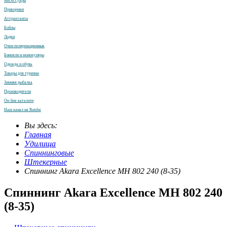
Аксессуары
Прикормки
Аттрактанты
Бойлы
Лодки
Очки поляризационные
Бинокли и монокуляры
Одежда и обувь
Товары для туризма
Зимняя рыбалка
Производители
On-line каталоги
Наш канал на Rutube
Вы здесь:
Главная
Удилища
Спиннинговые
Штекерные
Спиннинг Akara Excellence MH 802 240 (8-35)
Спиннинг Akara Excellence MH 802 240
(8-35)