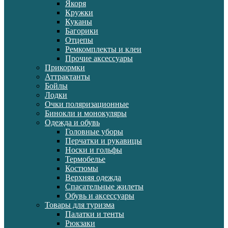
Якоря
Кружки
Куканы
Багорики
Отцепы
Ремкомплекты и клеи
Прочие аксессуары
Прикормки
Аттрактанты
Бойлы
Лодки
Очки поляризационные
Бинокли и монокуляры
Одежда и обувь
Головные уборы
Перчатки и рукавицы
Носки и гольфы
Термобелье
Костюмы
Верхняя одежда
Спасательные жилеты
Обувь и аксессуары
Товары для туризма
Палатки и тенты
Рюкзаки