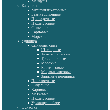
Мандулы
Катушки
Мультипликаторные
Безынерционные
Проводочные
Нахлыстовые
Фидерные
Карповые
Морские
Удилища
Спиннинговые
Штекерные
Телескопические
Троллинговые
Морские
Кастинговые
Мормышинговые
Запасные вершинки
Поплавочные
Фидерные
Карповые
Матчевые
Нахлыстовые
Удилище в сборе
Оснастка