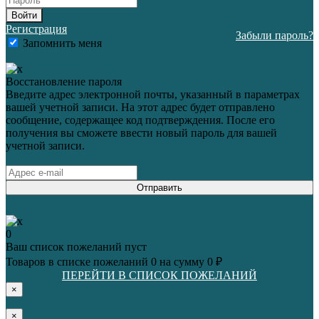
Войти
Регистрация
Забыли пароль?
Запомнить меня
Восстановление пароля
Введите адрес электронной почты, указанный в параметрах
вашей учетной записи. На этот адрес будет отправлено
сообщение, содержащее код подтверждения. После его
получения вы сможете ввести новый пароль для вашей
учетной записи.
Отправить
0
Ваш список пожеланий пуст
Товаров в списке пожеланий
0
на сумму
0 ₽
ПЕРЕЙТИ В СПИСОК ПОЖЕЛАНИЙ
×
×