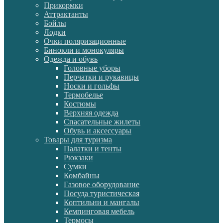
Прикормки
Аттрактанты
Бойлы
Лодки
Очки поляризационные
Бинокли и монокуляры
Одежда и обувь
Головные уборы
Перчатки и рукавицы
Носки и гольфы
Термобелье
Костюмы
Верхняя одежда
Спасательные жилеты
Обувь и аксессуары
Товары для туризма
Палатки и тенты
Рюкзаки
Сумки
Комбайны
Газовое оборудование
Посуда туристическая
Коптильни и мангалы
Кемпинговая мебель
Термосы