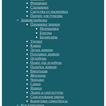
Фонарики
Спальники
Средства от насекомых
Прочее для туризма
Зимняя рыбалка
Приманки зимние
Мормышки
Блесны
Балансиры
Удочки
Кивки
Лески зимние
Поплавки зимние
Ледобуры
Ножи для ледобура
Палатки зимние
Ввертыши
Жерлицы
Черпаки
Санки
Ящики
Лыжи и снегоступы
Спасательные шипы
Кормушки самосбросы
Все категории