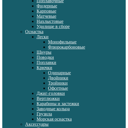
Поплавочные
Фидерные
Карповые
Матчевые
Нахлыстовые
Удилище в сборе
Оснастка
Лески
Монофильные
Флюрокарбоновые
Шнуры
Поводки
Поплавки
Крючки
Одинарные
Двойники
Тройники
Офсетные
Джиг-головки
Вертлюжки
Карабины и застежки
Заводные кольца
Грузила
Морская оснастка
Аксессуары