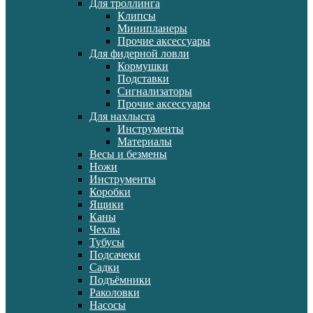
Для троллинга
Клипсы
Минипланеры
Прочие аксессуары
Для фидерной ловли
Кормушки
Подставки
Сигнализаторы
Прочие аксессуары
Для нахлыста
Инструменты
Материалы
Весы и безмены
Ножи
Инструменты
Коробки
Ящики
Каны
Чехлы
Тубусы
Подсачеки
Садки
Подъёмники
Раколовки
Насосы