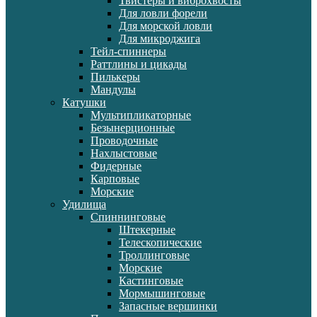
Твистеры и виброхвосты
Для ловли форели
Для морской ловли
Для микроджига
Тейл-спиннеры
Раттлины и цикады
Пилькеры
Мандулы
Катушки
Мультипликаторные
Безынерционные
Проводочные
Нахлыстовые
Фидерные
Карповые
Морские
Удилища
Спиннинговые
Штекерные
Телескопические
Троллинговые
Морские
Кастинговые
Мормышинговые
Запасные вершинки