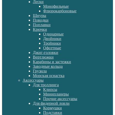
Лески
Монофильные
Флюрокарбоновые
Шнуры
Поводки
Поплавки
Крючки
Одинарные
Двойники
Тройники
Офсетные
Джиг-головки
Вертлюжки
Карабины и застежки
Заводные кольца
Грузила
Морская оснастка
Аксессуары
Для троллинга
Клипсы
Минипланеры
Прочие аксессуары
Для фидерной ловли
Кормушки
Подставки