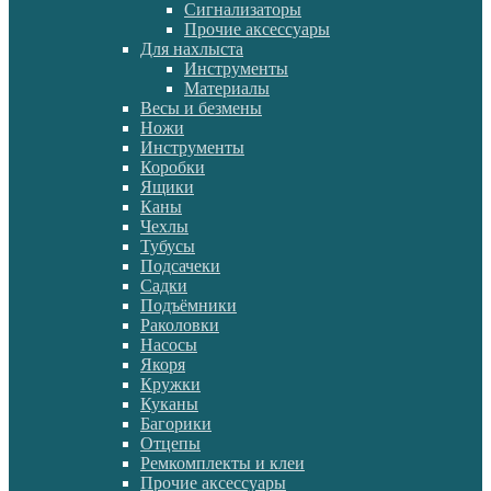
Сигнализаторы
Прочие аксессуары
Для нахлыста
Инструменты
Материалы
Весы и безмены
Ножи
Инструменты
Коробки
Ящики
Каны
Чехлы
Тубусы
Подсачеки
Садки
Подъёмники
Раколовки
Насосы
Якоря
Кружки
Куканы
Багорики
Отцепы
Ремкомплекты и клеи
Прочие аксессуары