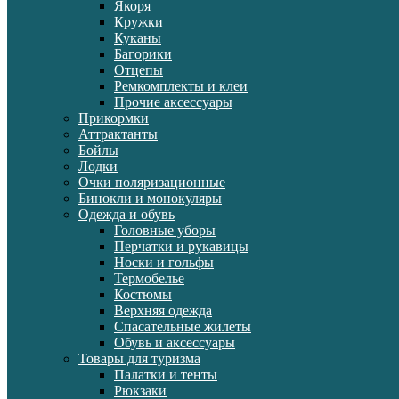
Якоря
Кружки
Куканы
Багорики
Отцепы
Ремкомплекты и клеи
Прочие аксессуары
Прикормки
Аттрактанты
Бойлы
Лодки
Очки поляризационные
Бинокли и монокуляры
Одежда и обувь
Головные уборы
Перчатки и рукавицы
Носки и гольфы
Термобелье
Костюмы
Верхняя одежда
Спасательные жилеты
Обувь и аксессуары
Товары для туризма
Палатки и тенты
Рюкзаки