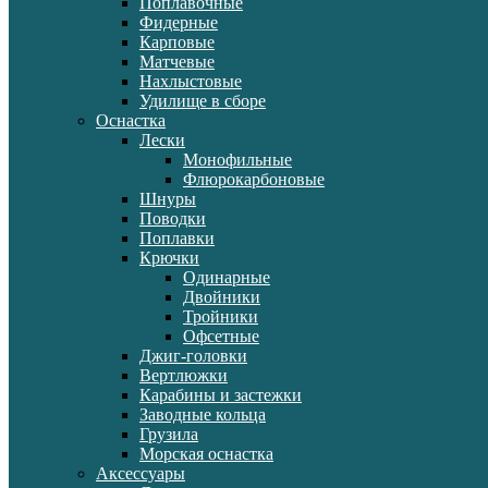
Поплавочные
Фидерные
Карповые
Матчевые
Нахлыстовые
Удилище в сборе
Оснастка
Лески
Монофильные
Флюрокарбоновые
Шнуры
Поводки
Поплавки
Крючки
Одинарные
Двойники
Тройники
Офсетные
Джиг-головки
Вертлюжки
Карабины и застежки
Заводные кольца
Грузила
Морская оснастка
Аксессуары