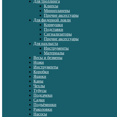
Для троллинга
Клипсы
Минипланеры
Прочие аксессуары
Для фидерной ловли
Кормушки
Подставки
Сигнализаторы
Прочие аксессуары
Для нахлыста
Инструменты
Материалы
Весы и безмены
Ножи
Инструменты
Коробки
Ящики
Каны
Чехлы
Тубусы
Подсачеки
Садки
Подъёмники
Раколовки
Насосы