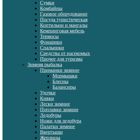
Сумки
Комбайны
Газовое оборудование
Посуда туристическая
Коптильни и мангалы
Кемпинговая мебель
Термосы
Фонарики
Спальники
Средства от насекомых
Прочее для туризма
Зимняя рыбалка
Приманки зимние
Мормышки
Блесны
Балансиры
Удочки
Кивки
Лески зимние
Поплавки зимние
Ледобуры
Ножи для ледобура
Палатки зимние
Ввертыши
Жерлицы