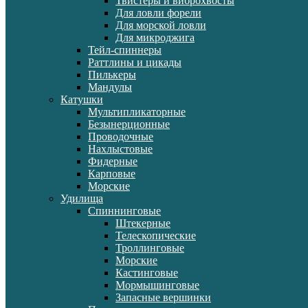
Твистеры и виброхвосты
Для ловли форели
Для морской ловли
Для микроджига
Тейл-спиннеры
Раттлины и цикады
Пилькеры
Мандулы
Катушки
Мультипликаторные
Безынерционные
Проводочные
Нахлыстовые
Фидерные
Карповые
Морские
Удилища
Спиннинговые
Штекерные
Телескопические
Троллинговые
Морские
Кастинговые
Мормышинговые
Запасные вершинки