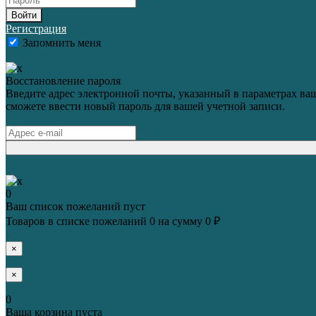
Войти
Регистрация
Запомнить меня
Восстановление пароля
Введите адрес электронной почты, указанный в параметрах ваш
сможете ввести новый пароль для вашей учетной записи.
0
Ваш список пожеланий пуст
Товаров в списке пожеланий
0
на сумму
0 ₽
×
×
0
Ваша корзина пуста