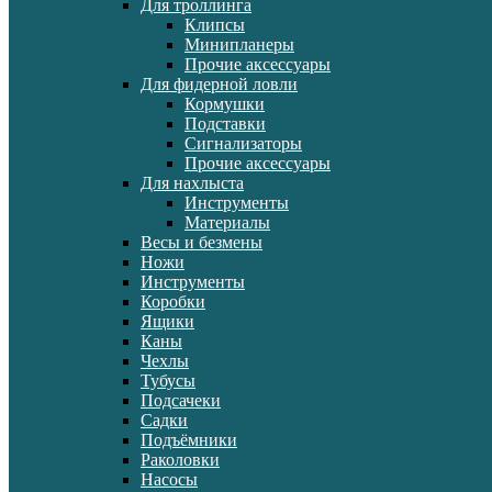
Для троллинга
Клипсы
Минипланеры
Прочие аксессуары
Для фидерной ловли
Кормушки
Подставки
Сигнализаторы
Прочие аксессуары
Для нахлыста
Инструменты
Материалы
Весы и безмены
Ножи
Инструменты
Коробки
Ящики
Каны
Чехлы
Тубусы
Подсачеки
Садки
Подъёмники
Раколовки
Насосы