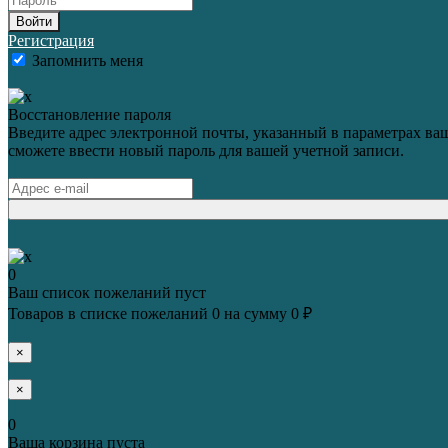
Войти
Регистрация
Запомнить меня
Восстановление пароля
Введите адрес электронной почты, указанный в параметрах ваш
сможете ввести новый пароль для вашей учетной записи.
0
Ваш список пожеланий пуст
Товаров в списке пожеланий
0
на сумму
0 ₽
×
×
0
Ваша корзина пуста