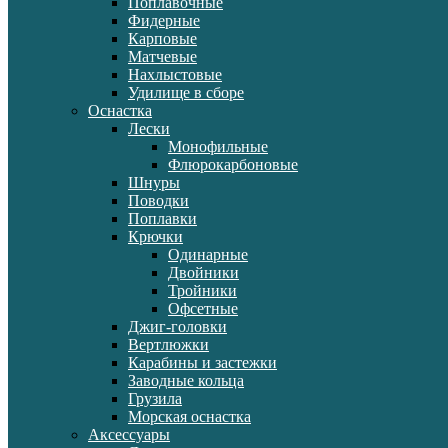
Поплавочные
Фидерные
Карповые
Матчевые
Нахлыстовые
Удилище в сборе
Оснастка
Лески
Монофильные
Флюрокарбоновые
Шнуры
Поводки
Поплавки
Крючки
Одинарные
Двойники
Тройники
Офсетные
Джиг-головки
Вертлюжки
Карабины и застежки
Заводные кольца
Грузила
Морская оснастка
Аксессуары