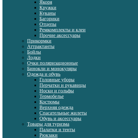
Якоря
Кружки
Куканы
Багорики
Отцепы
Ремкомплекты и клеи
Прочие аксессуары
Прикормки
Аттрактанты
Бойлы
Лодки
Очки поляризационные
Бинокли и монокуляры
Одежда и обувь
Головные уборы
Перчатки и рукавицы
Носки и гольфы
Термобелье
Костюмы
Верхняя одежда
Спасательные жилеты
Обувь и аксессуары
Товары для туризма
Палатки и тенты
Рюкзаки