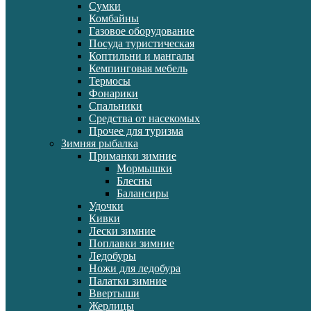
Сумки
Комбайны
Газовое оборудование
Посуда туристическая
Коптильни и мангалы
Кемпинговая мебель
Термосы
Фонарики
Спальники
Средства от насекомых
Прочее для туризма
Зимняя рыбалка
Приманки зимние
Мормышки
Блесны
Балансиры
Удочки
Кивки
Лески зимние
Поплавки зимние
Ледобуры
Ножи для ледобура
Палатки зимние
Ввертыши
Жерлицы