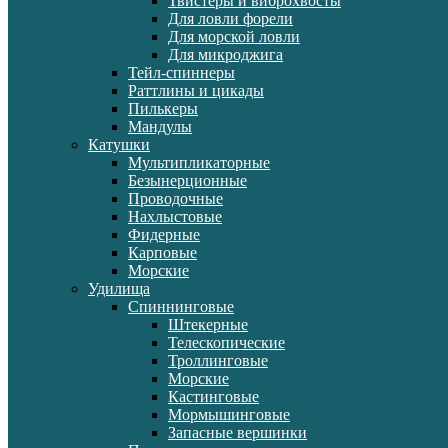
Твистеры и виброхвосты
Для ловли форели
Для морской ловли
Для микроджига
Тейл-спиннеры
Раттлины и цикады
Пилькеры
Мандулы
Катушки
Мультипликаторные
Безынерционные
Проводочные
Нахлыстовые
Фидерные
Карповые
Морские
Удилища
Спиннинговые
Штекерные
Телескопические
Троллинговые
Морские
Кастинговые
Мормышинговые
Запасные вершинки