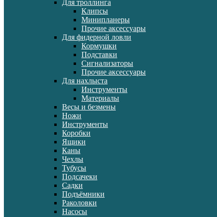
Для троллинга
Клипсы
Минипланеры
Прочие аксессуары
Для фидерной ловли
Кормушки
Подставки
Сигнализаторы
Прочие аксессуары
Для нахлыста
Инструменты
Материалы
Весы и безмены
Ножи
Инструменты
Коробки
Ящики
Каны
Чехлы
Тубусы
Подсачеки
Садки
Подъёмники
Раколовки
Насосы