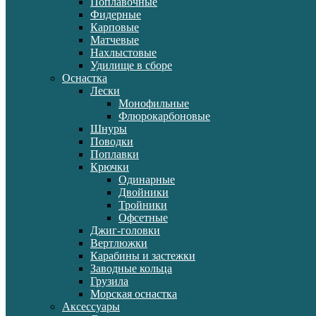
Поплавочные
Фидерные
Карповые
Матчевые
Нахлыстовые
Удилище в сборе
Оснастка
Лески
Монофильные
Флюрокарбоновые
Шнуры
Поводки
Поплавки
Крючки
Одинарные
Двойники
Тройники
Офсетные
Джиг-головки
Вертлюжки
Карабины и застежки
Заводные кольца
Грузила
Морская оснастка
Аксессуары