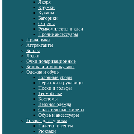
Якоря
Кружки
Куканы
Багорики
Отцепы
Ремкомплекты и клеи
Прочие аксессуары
Прикормки
Аттрактанты
Бойлы
Лодки
Очки поляризационные
Бинокли и монокуляры
Одежда и обувь
Головные уборы
Перчатки и рукавицы
Носки и гольфы
Термобелье
Костюмы
Верхняя одежда
Спасательные жилеты
Обувь и аксессуары
Товары для туризма
Палатки и тенты
Рюкзаки