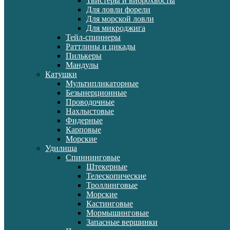
Твистеры и виброхвосты
Для ловли форели
Для морской ловли
Для микроджига
Тейл-спиннеры
Раттлины и цикады
Пилькеры
Мандулы
Катушки
Мультипликаторные
Безынерционные
Проводочные
Нахлыстовые
Фидерные
Карповые
Морские
Удилища
Спиннинговые
Штекерные
Телескопические
Троллинговые
Морские
Кастинговые
Мормышинговые
Запасные вершинки