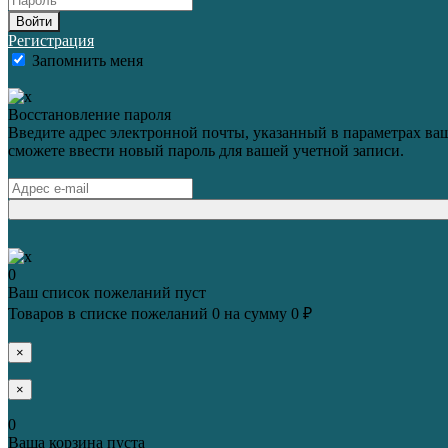
Войти
Регистрация
Запомнить меня
Восстановление пароля
Введите адрес электронной почты, указанный в параметрах ваш
сможете ввести новый пароль для вашей учетной записи.
0
Ваш список пожеланий пуст
Товаров в списке пожеланий
0
на сумму
0 ₽
×
×
0
Ваша корзина пуста