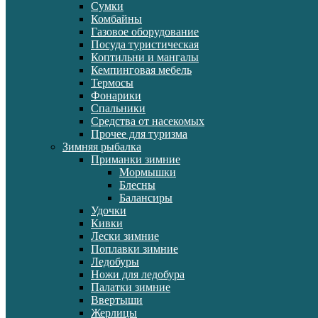
Сумки
Комбайны
Газовое оборудование
Посуда туристическая
Коптильни и мангалы
Кемпинговая мебель
Термосы
Фонарики
Спальники
Средства от насекомых
Прочее для туризма
Зимняя рыбалка
Приманки зимние
Мормышки
Блесны
Балансиры
Удочки
Кивки
Лески зимние
Поплавки зимние
Ледобуры
Ножи для ледобура
Палатки зимние
Ввертыши
Жерлицы