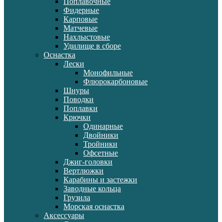
Поплавочные
Фидерные
Карповые
Матчевые
Нахлыстовые
Удилище в сборе
Оснастка
Лески
Монофильные
Флюрокарбоновые
Шнуры
Поводки
Поплавки
Крючки
Одинарные
Двойники
Тройники
Офсетные
Джиг-головки
Вертлюжки
Карабины и застежки
Заводные кольца
Грузила
Морская оснастка
Аксессуары