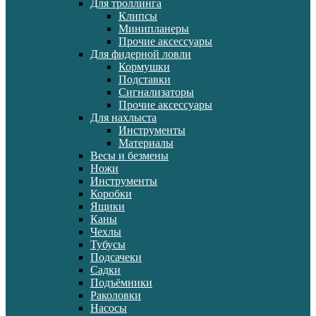
Для троллинга
Клипсы
Минипланеры
Прочие аксессуары
Для фидерной ловли
Кормушки
Подставки
Сигнализаторы
Прочие аксессуары
Для нахлыста
Инструменты
Материалы
Весы и безмены
Ножи
Инструменты
Коробки
Ящики
Каны
Чехлы
Тубусы
Подсачеки
Садки
Подъёмники
Раколовки
Насосы