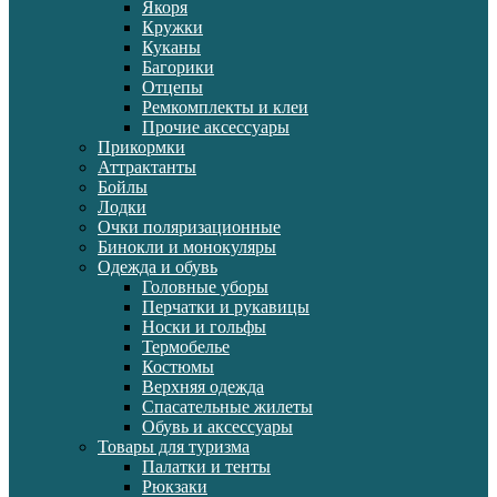
Якоря
Кружки
Куканы
Багорики
Отцепы
Ремкомплекты и клеи
Прочие аксессуары
Прикормки
Аттрактанты
Бойлы
Лодки
Очки поляризационные
Бинокли и монокуляры
Одежда и обувь
Головные уборы
Перчатки и рукавицы
Носки и гольфы
Термобелье
Костюмы
Верхняя одежда
Спасательные жилеты
Обувь и аксессуары
Товары для туризма
Палатки и тенты
Рюкзаки