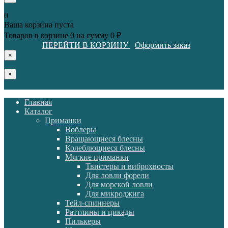
0
Ваша корзина пуста
Товаров в корзине
0
на сумму
0 ₽
ПЕРЕЙТИ В КОРЗИНУ
Оформить заказ
×
×
Главная
Каталог
Приманки
Воблеры
Вращающиеся блесны
Колеблющиеся блесны
Мягкие приманки
Твистеры и виброхвосты
Для ловли форели
Для морской ловли
Для микроджига
Тейл-спиннеры
Раттлины и цикады
Пилькеры