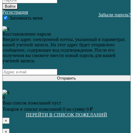
Войти
Регистрация
Забыли пароль?
Запомнить меня
Восстановление пароля
Введите адрес электронной почты, указанный в параметрах
вашей учетной записи. На этот адрес будет отправлено
сообщение, содержащее код подтверждения. После его
получения вы сможете ввести новый пароль для вашей
учетной записи.
Отправить
0
Ваш список пожеланий пуст
Товаров в списке пожеланий
0
на сумму
0 ₽
ПЕРЕЙТИ В СПИСОК ПОЖЕЛАНИЙ
×
×