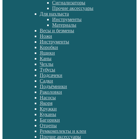
Сигнализаторы
Прочие аксессуары
Для нахлыста
Инструменты
Материалы
Весы и безмены
Ножи
Инструменты
Коробки
Ящики
Каны
Чехлы
Тубусы
Подсачеки
Садки
Подъёмники
Раколовки
Насосы
Якоря
Кружки
Куканы
Багорики
Отцепы
Ремкомплекты и клеи
Прочие аксессуары