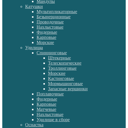
Мандулы
Катушки
Мультипликаторные
Безынерционные
Проводочные
Нахлыстовые
Фидерные
Карповые
Морские
Удилища
Спиннинговые
Штекерные
Телескопические
Троллинговые
Морские
Кастинговые
Мормышинговые
Запасные вершинки
Поплавочные
Фидерные
Карповые
Матчевые
Нахлыстовые
Удилище в сборе
Оснастка