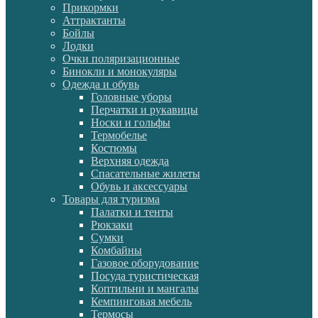
Прикормки
Аттрактанты
Бойлы
Лодки
Очки поляризационные
Бинокли и монокуляры
Одежда и обувь
Головные уборы
Перчатки и рукавицы
Носки и гольфы
Термобелье
Костюмы
Верхняя одежда
Спасательные жилеты
Обувь и аксессуары
Товары для туризма
Палатки и тенты
Рюкзаки
Сумки
Комбайны
Газовое оборудование
Посуда туристическая
Коптильни и мангалы
Кемпинговая мебель
Термосы