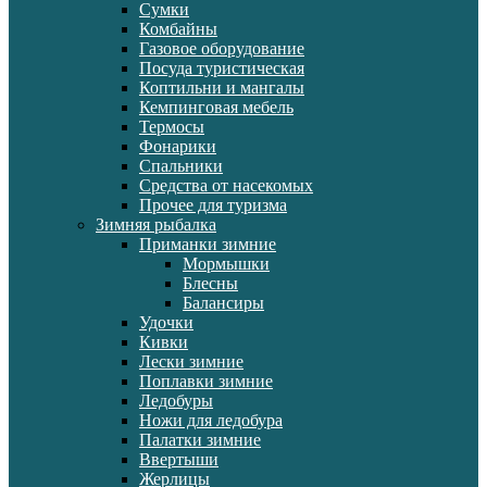
Сумки
Комбайны
Газовое оборудование
Посуда туристическая
Коптильни и мангалы
Кемпинговая мебель
Термосы
Фонарики
Спальники
Средства от насекомых
Прочее для туризма
Зимняя рыбалка
Приманки зимние
Мормышки
Блесны
Балансиры
Удочки
Кивки
Лески зимние
Поплавки зимние
Ледобуры
Ножи для ледобура
Палатки зимние
Ввертыши
Жерлицы