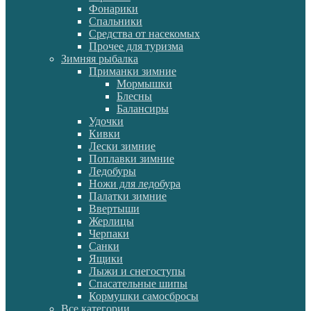
Фонарики
Спальники
Средства от насекомых
Прочее для туризма
Зимняя рыбалка
Приманки зимние
Мормышки
Блесны
Балансиры
Удочки
Кивки
Лески зимние
Поплавки зимние
Ледобуры
Ножи для ледобура
Палатки зимние
Ввертыши
Жерлицы
Черпаки
Санки
Ящики
Лыжи и снегоступы
Спасательные шипы
Кормушки самосбросы
Все категории