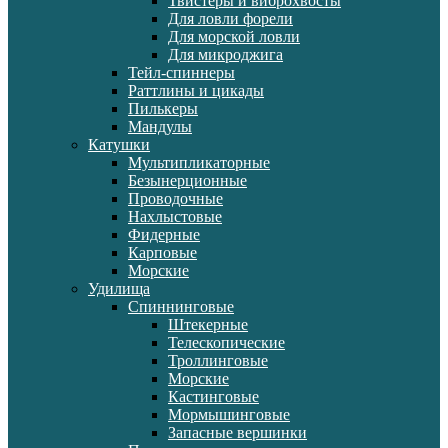
Твистеры и виброхвосты
Для ловли форели
Для морской ловли
Для микроджига
Тейл-спиннеры
Раттлины и цикады
Пилькеры
Мандулы
Катушки
Мультипликаторные
Безынерционные
Проводочные
Нахлыстовые
Фидерные
Карповые
Морские
Удилища
Спиннинговые
Штекерные
Телескопические
Троллинговые
Морские
Кастинговые
Мормышинговые
Запасные вершинки