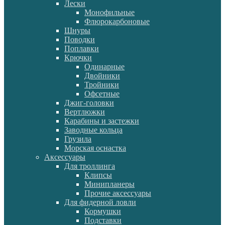
Лески
Монофильные
Флюрокарбоновые
Шнуры
Поводки
Поплавки
Крючки
Одинарные
Двойники
Тройники
Офсетные
Джиг-головки
Вертлюжки
Карабины и застежки
Заводные кольца
Грузила
Морская оснастка
Аксессуары
Для троллинга
Клипсы
Минипланеры
Прочие аксессуары
Для фидерной ловли
Кормушки
Подставки