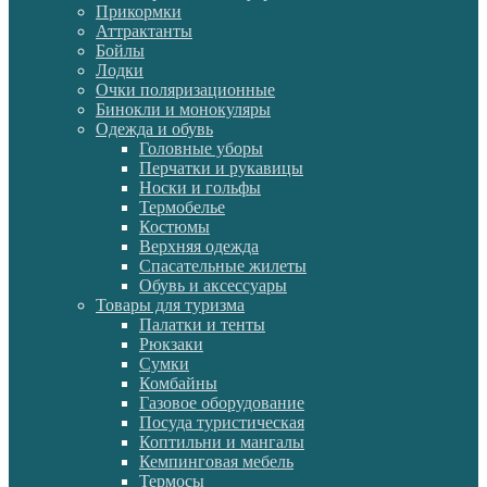
Прикормки
Аттрактанты
Бойлы
Лодки
Очки поляризационные
Бинокли и монокуляры
Одежда и обувь
Головные уборы
Перчатки и рукавицы
Носки и гольфы
Термобелье
Костюмы
Верхняя одежда
Спасательные жилеты
Обувь и аксессуары
Товары для туризма
Палатки и тенты
Рюкзаки
Сумки
Комбайны
Газовое оборудование
Посуда туристическая
Коптильни и мангалы
Кемпинговая мебель
Термосы