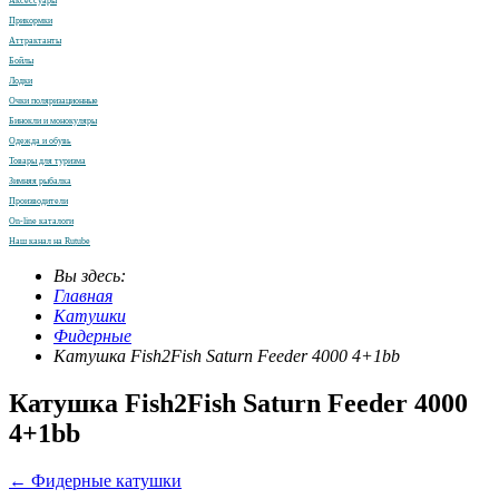
Аксессуары
Прикормки
Аттрактанты
Бойлы
Лодки
Очки поляризационные
Бинокли и монокуляры
Одежда и обувь
Товары для туризма
Зимняя рыбалка
Производители
On-line каталоги
Наш канал на Rutube
Вы здесь:
Главная
Катушки
Фидерные
Катушка Fish2Fish Saturn Feeder 4000 4+1bb
Катушка Fish2Fish Saturn Feeder 4000
4+1bb
← Фидерные катушки