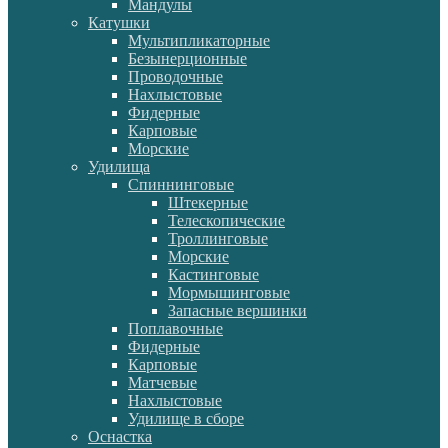
Мандулы
Катушки
Мультипликаторные
Безынерционные
Проводочные
Нахлыстовые
Фидерные
Карповые
Морские
Удилища
Спиннинговые
Штекерные
Телескопические
Троллинговые
Морские
Кастинговые
Мормышинговые
Запасные вершинки
Поплавочные
Фидерные
Карповые
Матчевые
Нахлыстовые
Удилище в сборе
Оснастка