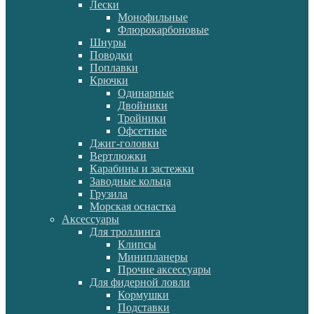
Лески
Монофильные
Флюрокарбоновые
Шнуры
Поводки
Поплавки
Крючки
Одинарные
Двойники
Тройники
Офсетные
Джиг-головки
Вертлюжки
Карабины и застежки
Заводные кольца
Грузила
Морская оснастка
Аксессуары
Для троллинга
Клипсы
Минипланеры
Прочие аксессуары
Для фидерной ловли
Кормушки
Подставки