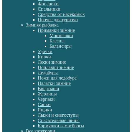
Фонарики
Спальники
Средства от насекомых
Прочее для туризма
Зимняя рыбалка
Приманки зимние
Мормышки
Блесны
Балансиры
Удочки
Кивки
Лески зимние
Поплавки зимние
Ледобуры
Ножи для ледобура
Палатки зимние
Ввертыши
Жерлицы
Черпаки
Санки
Ящики
Лыжи и снегоступы
Спасательные шипы
Кормушки самосбросы
Все категории