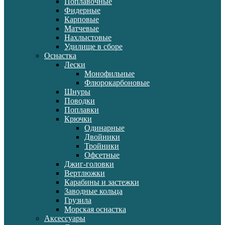
Поплавочные
Фидерные
Карповые
Матчевые
Нахлыстовые
Удилище в сборе
Оснастка
Лески
Монофильные
Флюрокарбоновые
Шнуры
Поводки
Поплавки
Крючки
Одинарные
Двойники
Тройники
Офсетные
Джиг-головки
Вертлюжки
Карабины и застежки
Заводные кольца
Грузила
Морская оснастка
Аксессуары