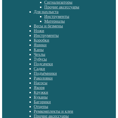
Сигнализаторы
Прочие аксессуары
Для нахлыста
Инструменты
Материалы
Весы и безмены
Ножи
Инструменты
Коробки
Ящики
Каны
Чехлы
Тубусы
Подсачеки
Садки
Подъёмники
Раколовки
Насосы
Якоря
Кружки
Куканы
Багорики
Отцепы
Ремкомплекты и клеи
Прочие аксессуары