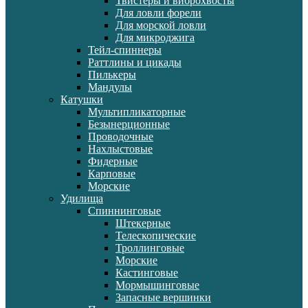
Твистеры и виброхвосты
Для ловли форели
Для морской ловли
Для микроджига
Тейл-спиннеры
Раттлины и цикады
Пилькеры
Мандулы
Катушки
Мультипликаторные
Безынерционные
Проводочные
Нахлыстовые
Фидерные
Карповые
Морские
Удилища
Спиннинговые
Штекерные
Телескопические
Троллинговые
Морские
Кастинговые
Мормышинговые
Запасные вершинки