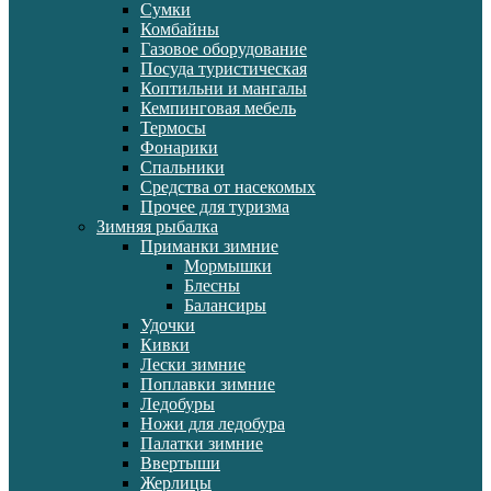
Сумки
Комбайны
Газовое оборудование
Посуда туристическая
Коптильни и мангалы
Кемпинговая мебель
Термосы
Фонарики
Спальники
Средства от насекомых
Прочее для туризма
Зимняя рыбалка
Приманки зимние
Мормышки
Блесны
Балансиры
Удочки
Кивки
Лески зимние
Поплавки зимние
Ледобуры
Ножи для ледобура
Палатки зимние
Ввертыши
Жерлицы