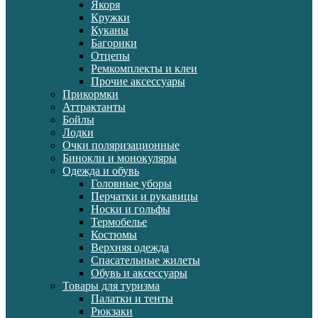
Якоря
Кружки
Куканы
Багорики
Отцепы
Ремкомплекты и клеи
Прочие аксессуары
Прикормки
Аттрактанты
Бойлы
Лодки
Очки поляризационные
Бинокли и монокуляры
Одежда и обувь
Головные уборы
Перчатки и рукавицы
Носки и гольфы
Термобелье
Костюмы
Верхняя одежда
Спасательные жилеты
Обувь и аксессуары
Товары для туризма
Палатки и тенты
Рюкзаки