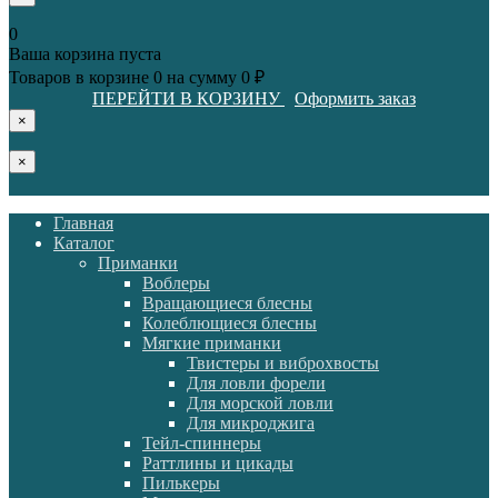
0
Ваша корзина пуста
Товаров в корзине
0
на сумму
0 ₽
ПЕРЕЙТИ В КОРЗИНУ
Оформить заказ
×
×
Главная
Каталог
Приманки
Воблеры
Вращающиеся блесны
Колеблющиеся блесны
Мягкие приманки
Твистеры и виброхвосты
Для ловли форели
Для морской ловли
Для микроджига
Тейл-спиннеры
Раттлины и цикады
Пилькеры