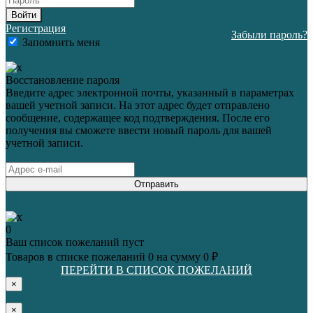
Войти
Регистрация
Забыли пароль?
Запомнить меня
Восстановление пароля
Введите адрес электронной почты, указанный в параметрах
вашей учетной записи. На этот адрес будет отправлено
сообщение, содержащее код подтверждения. После его
получения вы сможете ввести новый пароль для вашей
учетной записи.
Отправить
0
Ваш список пожеланий пуст
Товаров в списке пожеланий
0
на сумму
0 ₽
ПЕРЕЙТИ В СПИСОК ПОЖЕЛАНИЙ
×
×