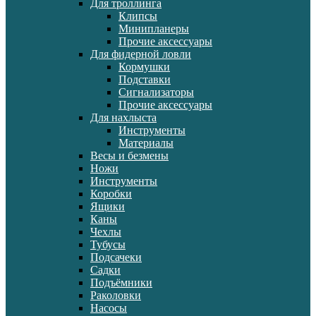
Для троллинга
Клипсы
Минипланеры
Прочие аксессуары
Для фидерной ловли
Кормушки
Подставки
Сигнализаторы
Прочие аксессуары
Для нахлыста
Инструменты
Материалы
Весы и безмены
Ножи
Инструменты
Коробки
Ящики
Каны
Чехлы
Тубусы
Подсачеки
Садки
Подъёмники
Раколовки
Насосы