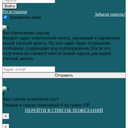
Войти
Регистрация
Забыли пароль?
Запомнить меня
Восстановление пароля
Введите адрес электронной почты, указанный в параметрах
вашей учетной записи. На этот адрес будет отправлено
сообщение, содержащее код подтверждения. После его
получения вы сможете ввести новый пароль для вашей
учетной записи.
Отправить
0
Ваш список пожеланий пуст
Товаров в списке пожеланий
0
на сумму
0 ₽
ПЕРЕЙТИ В СПИСОК ПОЖЕЛАНИЙ
×
×