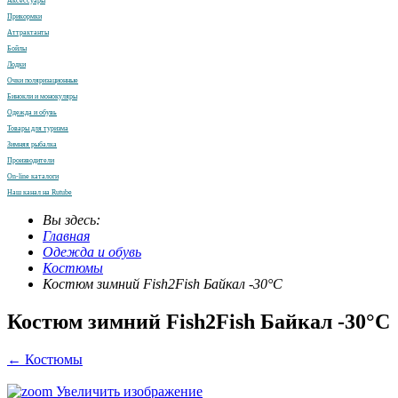
Аксессуары
Прикормки
Аттрактанты
Бойлы
Лодки
Очки поляризационные
Бинокли и монокуляры
Одежда и обувь
Товары для туризма
Зимняя рыбалка
Производители
On-line каталоги
Наш канал на Rutube
Вы здесь:
Главная
Одежда и обувь
Костюмы
Костюм зимний Fish2Fish Байкал -30°С
Костюм зимний Fish2Fish Байкал -30°С
← Костюмы
Увеличить изображение