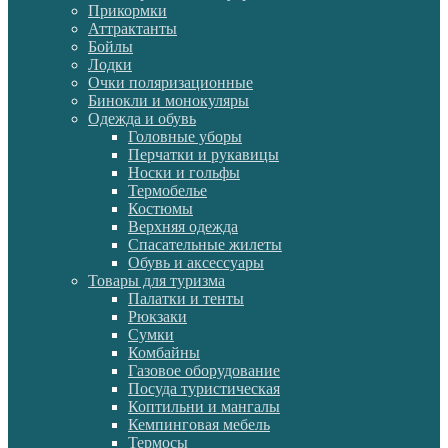
Прикормки
Аттрактанты
Бойлы
Лодки
Очки поляризационные
Бинокли и монокуляры
Одежда и обувь
Головные уборы
Перчатки и рукавицы
Носки и гольфы
Термобелье
Костюмы
Верхняя одежда
Спасательные жилеты
Обувь и аксессуары
Товары для туризма
Палатки и тенты
Рюкзаки
Сумки
Комбайны
Газовое оборудование
Посуда туристическая
Коптильни и мангалы
Кемпинговая мебель
Термосы