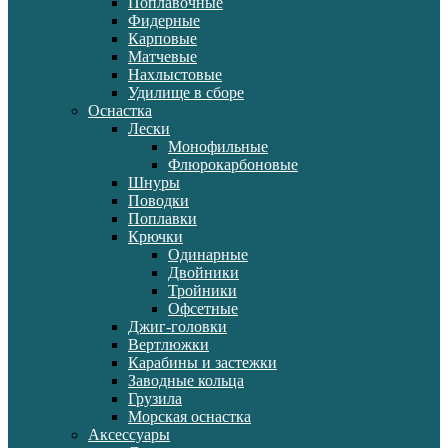
Поплавочные
Фидерные
Карповые
Матчевые
Нахлыстовые
Удилище в сборе
Оснастка
Лески
Монофильные
Флюрокарбоновые
Шнуры
Поводки
Поплавки
Крючки
Одинарные
Двойники
Тройники
Офсетные
Джиг-головки
Вертлюжки
Карабины и застежки
Заводные кольца
Грузила
Морская оснастка
Аксессуары