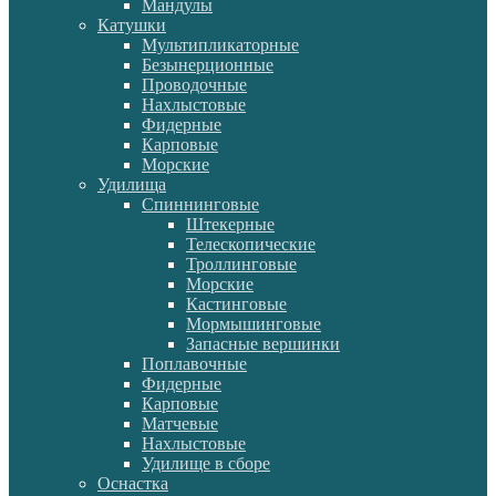
Мандулы
Катушки
Мультипликаторные
Безынерционные
Проводочные
Нахлыстовые
Фидерные
Карповые
Морские
Удилища
Спиннинговые
Штекерные
Телескопические
Троллинговые
Морские
Кастинговые
Мормышинговые
Запасные вершинки
Поплавочные
Фидерные
Карповые
Матчевые
Нахлыстовые
Удилище в сборе
Оснастка