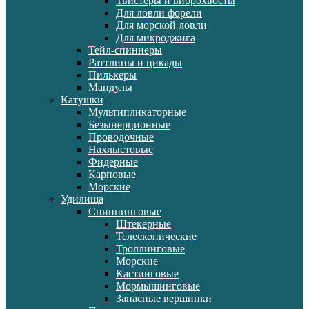
Твистеры и виброхвосты
Для ловли форели
Для морской ловли
Для микроджига
Тейл-спиннеры
Раттлины и цикады
Пилькеры
Мандулы
Катушки
Мультипликаторные
Безынерционные
Проводочные
Нахлыстовые
Фидерные
Карповые
Морские
Удилища
Спиннинговые
Штекерные
Телескопические
Троллинговые
Морские
Кастинговые
Мормышинговые
Запасные вершинки