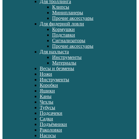
Для троллинга
Клипсы
Минипланеры
Прочие аксессуары
Для фидерной ловли
Кормушки
Подставки
Сигнализаторы
Прочие аксессуары
Для нахлыста
Инструменты
Материалы
Весы и безмены
Ножи
Инструменты
Коробки
Ящики
Каны
Чехлы
Тубусы
Подсачеки
Садки
Подъёмники
Раколовки
Насосы