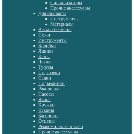
Сигнализаторы
Прочие аксессуары
Для нахлыста
Инструменты
Материалы
Весы и безмены
Ножи
Инструменты
Коробки
Ящики
Каны
Чехлы
Тубусы
Подсачеки
Садки
Подъёмники
Раколовки
Насосы
Якоря
Кружки
Куканы
Багорики
Отцепы
Ремкомплекты и клеи
Прочие аксессуары