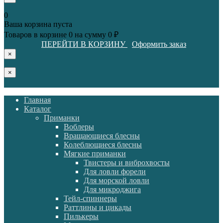
0
Ваша корзина пуста
Товаров в корзине
0
на сумму
0 ₽
ПЕРЕЙТИ В КОРЗИНУ
Оформить заказ
×
×
Главная
Каталог
Приманки
Воблеры
Вращающиеся блесны
Колеблющиеся блесны
Мягкие приманки
Твистеры и виброхвосты
Для ловли форели
Для морской ловли
Для микроджига
Тейл-спиннеры
Раттлины и цикады
Пилькеры