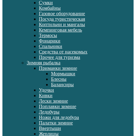
Сумки
Комбайны
Газовое оборудование
Посуда туристическая
Коптильни и мангалы
Кемпинговая мебель
Термосы
Фонарики
Спальники
Средства от насекомых
Прочее для туризма
Зимняя рыбалка
Приманки зимние
Мормышки
Блесны
Балансиры
Удочки
Кивки
Лески зимние
Поплавки зимние
Ледобуры
Ножи для ледобура
Палатки зимние
Ввертыши
Жерлицы