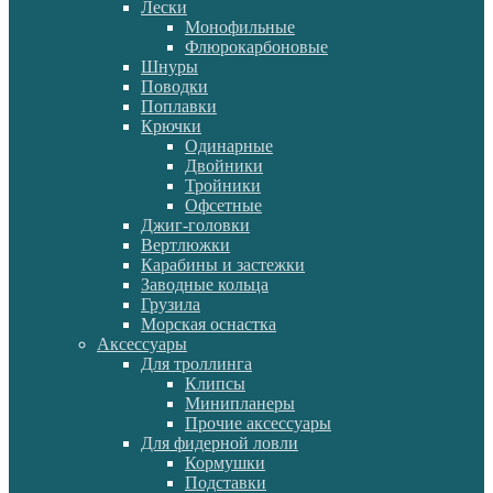
Лески
Монофильные
Флюрокарбоновые
Шнуры
Поводки
Поплавки
Крючки
Одинарные
Двойники
Тройники
Офсетные
Джиг-головки
Вертлюжки
Карабины и застежки
Заводные кольца
Грузила
Морская оснастка
Аксессуары
Для троллинга
Клипсы
Минипланеры
Прочие аксессуары
Для фидерной ловли
Кормушки
Подставки