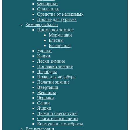
Фонарики
Спальники
Средства от насекомых
Прочее для туризма
Зимняя рыбалка
Приманки зимние
Мормышки
Блесны
Балансиры
Удочки
Кивки
Лески зимние
Поплавки зимние
Ледобуры
Ножи для ледобура
Палатки зимние
Ввертыши
Жерлицы
Черпаки
Санки
Ящики
Лыжи и снегоступы
Спасательные шипы
Кормушки самосбросы
Все категории