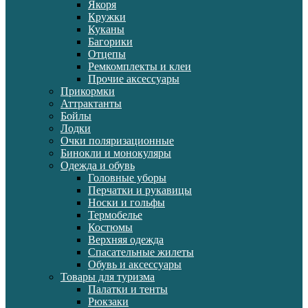
Якоря
Кружки
Куканы
Багорики
Отцепы
Ремкомплекты и клеи
Прочие аксессуары
Прикормки
Аттрактанты
Бойлы
Лодки
Очки поляризационные
Бинокли и монокуляры
Одежда и обувь
Головные уборы
Перчатки и рукавицы
Носки и гольфы
Термобелье
Костюмы
Верхняя одежда
Спасательные жилеты
Обувь и аксессуары
Товары для туризма
Палатки и тенты
Рюкзаки