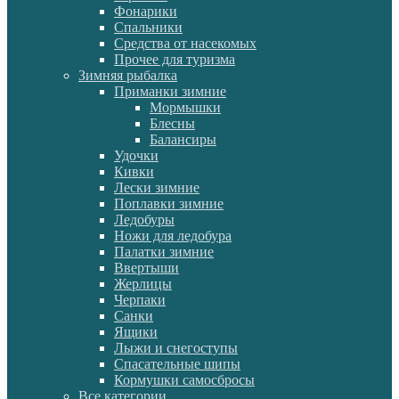
Фонарики
Спальники
Средства от насекомых
Прочее для туризма
Зимняя рыбалка
Приманки зимние
Мормышки
Блесны
Балансиры
Удочки
Кивки
Лески зимние
Поплавки зимние
Ледобуры
Ножи для ледобура
Палатки зимние
Ввертыши
Жерлицы
Черпаки
Санки
Ящики
Лыжи и снегоступы
Спасательные шипы
Кормушки самосбросы
Все категории