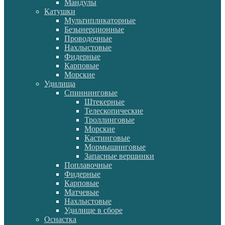
Мандулы
Катушки
Мультипликаторные
Безынерционные
Проводочные
Нахлыстовые
Фидерные
Карповые
Морские
Удилища
Спиннинговые
Штекерные
Телескопические
Троллинговые
Морские
Кастинговые
Мормышинговые
Запасные вершинки
Поплавочные
Фидерные
Карповые
Матчевые
Нахлыстовые
Удилище в сборе
Оснастка