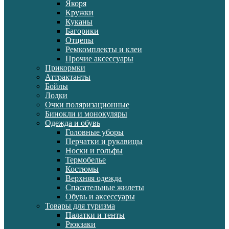
Якоря
Кружки
Куканы
Багорики
Отцепы
Ремкомплекты и клеи
Прочие аксессуары
Прикормки
Аттрактанты
Бойлы
Лодки
Очки поляризационные
Бинокли и монокуляры
Одежда и обувь
Головные уборы
Перчатки и рукавицы
Носки и гольфы
Термобелье
Костюмы
Верхняя одежда
Спасательные жилеты
Обувь и аксессуары
Товары для туризма
Палатки и тенты
Рюкзаки