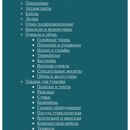
Прикормки
Аттрактанты
Бойлы
Лодки
Очки поляризационные
Бинокли и монокуляры
Одежда и обувь
Головные уборы
Перчатки и рукавицы
Носки и гольфы
Термобелье
Костюмы
Верхняя одежда
Спасательные жилеты
Обувь и аксессуары
Товары для туризма
Палатки и тенты
Рюкзаки
Сумки
Комбайны
Газовое оборудование
Посуда туристическая
Коптильни и мангалы
Кемпинговая мебель
Термосы