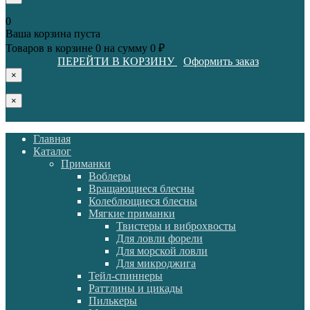
0
Ваша корзина пуста
Товаров в корзине
0
на сумму
0 ₽
ПЕРЕЙТИ В КОРЗИНУ
Оформить заказ
×
×
Главная
Каталог
Приманки
Воблеры
Вращающиеся блесны
Колеблющиеся блесны
Мягкие приманки
Твистеры и виброхвосты
Для ловли форели
Для морской ловли
Для микроджига
Тейл-спиннеры
Раттлины и цикады
Пилькеры