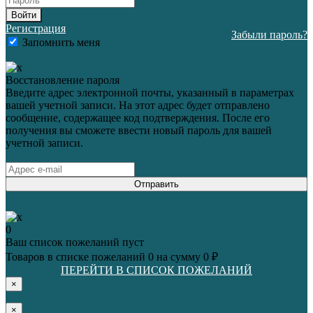
Войти
Регистрация
Забыли пароль?
Запомнить меня
Восстановление пароля
Введите адрес электронной почты, указанный в параметрах
вашей учетной записи. На этот адрес будет отправлено
сообщение, содержащее код подтверждения. После его
получения вы сможете ввести новый пароль для вашей
учетной записи.
Отправить
0
Ваш список пожеланий пуст
Товаров в списке пожеланий
0
на сумму
0 ₽
ПЕРЕЙТИ В СПИСОК ПОЖЕЛАНИЙ
×
×