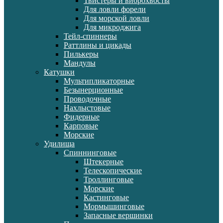
Твистеры и виброхвосты
Для ловли форели
Для морской ловли
Для микроджига
Тейл-спиннеры
Раттлины и цикады
Пилькеры
Мандулы
Катушки
Мультипликаторные
Безынерционные
Проводочные
Нахлыстовые
Фидерные
Карповые
Морские
Удилища
Спиннинговые
Штекерные
Телескопические
Троллинговые
Морские
Кастинговые
Мормышинговые
Запасные вершинки