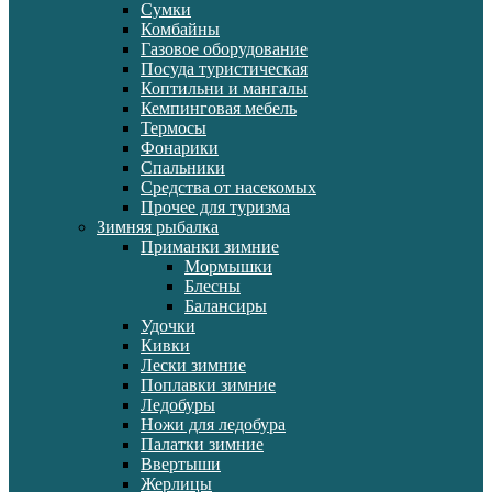
Сумки
Комбайны
Газовое оборудование
Посуда туристическая
Коптильни и мангалы
Кемпинговая мебель
Термосы
Фонарики
Спальники
Средства от насекомых
Прочее для туризма
Зимняя рыбалка
Приманки зимние
Мормышки
Блесны
Балансиры
Удочки
Кивки
Лески зимние
Поплавки зимние
Ледобуры
Ножи для ледобура
Палатки зимние
Ввертыши
Жерлицы