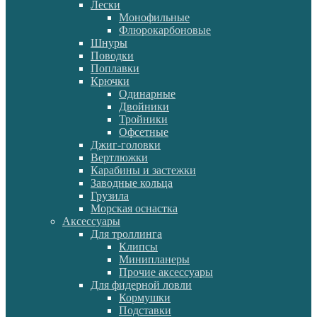
Лески
Монофильные
Флюрокарбоновые
Шнуры
Поводки
Поплавки
Крючки
Одинарные
Двойники
Тройники
Офсетные
Джиг-головки
Вертлюжки
Карабины и застежки
Заводные кольца
Грузила
Морская оснастка
Аксессуары
Для троллинга
Клипсы
Минипланеры
Прочие аксессуары
Для фидерной ловли
Кормушки
Подставки