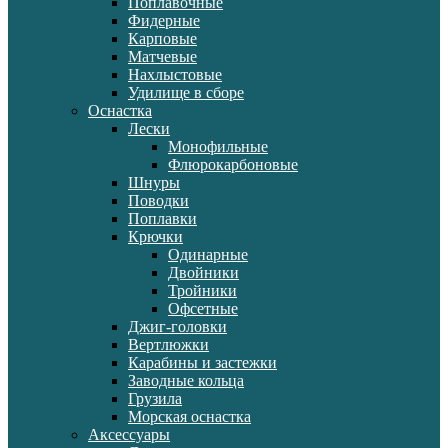
Поплавочные
Фидерные
Карповые
Матчевые
Нахлыстовые
Удилище в сборе
Оснастка
Лески
Монофильные
Флюрокарбоновые
Шнуры
Поводки
Поплавки
Крючки
Одинарные
Двойники
Тройники
Офсетные
Джиг-головки
Вертлюжки
Карабины и застежки
Заводные кольца
Грузила
Морская оснастка
Аксессуары