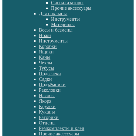
Сигнализаторы
Прочие аксессуары
Для нахлыста
Инструменты
Материалы
Весы и безмены
Ножи
Инструменты
Коробки
Ящики
Каны
Чехлы
Тубусы
Подсачеки
Садки
Подъёмники
Раколовки
Насосы
Якоря
Кружки
Куканы
Багорики
Отцепы
Ремкомплекты и клеи
Прочие аксессуары