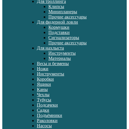
Для троллинга
Клипсы
Минипланеры
Прочие аксессуары
Для фидерной ловли
Кормушки
Подставки
Сигнализаторы
Прочие аксессуары
Для нахлыста
Инструменты
Материалы
Весы и безмены
Ножи
Инструменты
Коробки
Ящики
Каны
Чехлы
Тубусы
Подсачеки
Садки
Подъёмники
Раколовки
Насосы