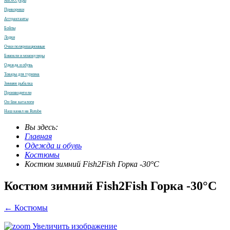
Аксессуары
Прикормки
Аттрактанты
Бойлы
Лодки
Очки поляризационные
Бинокли и монокуляры
Одежда и обувь
Товары для туризма
Зимняя рыбалка
Производители
On-line каталоги
Наш канал на Rutube
Вы здесь:
Главная
Одежда и обувь
Костюмы
Костюм зимний Fish2Fish Горка -30°С
Костюм зимний Fish2Fish Горка -30°С
← Костюмы
Увеличить изображение