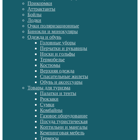
Прикормки
Аттрактанты
Бойлы
Лодки
Очки поляризационные
Бинокли и монокуляры
Одежда и обувь
Головные уборы
Перчатки и рукавицы
Носки и гольфы
Термобелье
Костюмы
Верхняя одежда
Спасательные жилеты
Обувь и аксессуары
Товары для туризма
Палатки и тенты
Рюкзаки
Сумки
Комбайны
Газовое оборудование
Посуда туристическая
Коптильни и мангалы
Кемпинговая мебель
Термосы