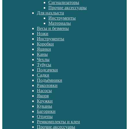
Сигнализаторы
Прочие аксессуары
Для нахлыста
Инструменты
Материалы
Весы и безмены
Ножи
Инструменты
Коробки
Ящики
Каны
Чехлы
Тубусы
Подсачеки
Садки
Подъёмники
Раколовки
Насосы
Якоря
Кружки
Куканы
Багорики
Отцепы
Ремкомплекты и клеи
Прочие аксессуары