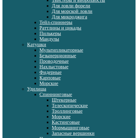
Твистеры и виброхвосты
Для ловли форели
Для морской ловли
Для микроджига
Тейл-спиннеры
Раттлины и цикады
Пилькеры
Мандулы
Катушки
Мультипликаторные
Безынерционные
Проводочные
Нахлыстовые
Фидерные
Карповые
Морские
Удилища
Спиннинговые
Штекерные
Телескопические
Троллинговые
Морские
Кастинговые
Мормышинговые
Запасные вершинки