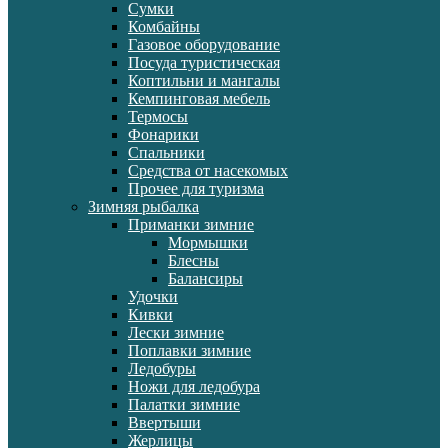
Сумки
Комбайны
Газовое оборудование
Посуда туристическая
Коптильни и мангалы
Кемпинговая мебель
Термосы
Фонарики
Спальники
Средства от насекомых
Прочее для туризма
Зимняя рыбалка
Приманки зимние
Мормышки
Блесны
Балансиры
Удочки
Кивки
Лески зимние
Поплавки зимние
Ледобуры
Ножи для ледобура
Палатки зимние
Ввертыши
Жерлицы