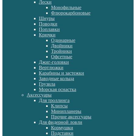
Лески
Монофильные
Флюрокарбоновые
Шнуры
Поводки
Поплавки
Крючки
Одинарные
Двойники
Тройники
Офсетные
Джиг-головки
Вертлюжки
Карабины и застежки
Заводные кольца
Грузила
Морская оснастка
Аксессуары
Для троллинга
Клипсы
Минипланеры
Прочие аксессуары
Для фидерной ловли
Кормушки
Подставки