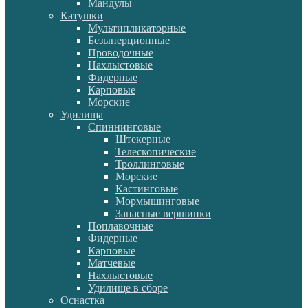
Мандулы
Катушки
Мультипликаторные
Безынерционные
Проводочные
Нахлыстовые
Фидерные
Карповые
Морские
Удилища
Спиннинговые
Штекерные
Телескопические
Троллинговые
Морские
Кастинговые
Мормышинговые
Запасные вершинки
Поплавочные
Фидерные
Карповые
Матчевые
Нахлыстовые
Удилище в сборе
Оснастка