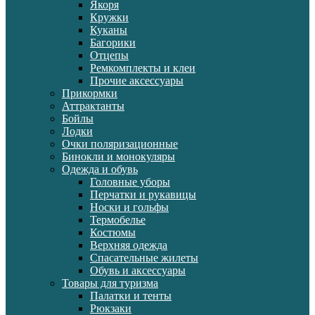
Якоря
Кружки
Куканы
Багорики
Отцепы
Ремкомплекты и клеи
Прочие аксессуары
Прикормки
Аттрактанты
Бойлы
Лодки
Очки поляризационные
Бинокли и монокуляры
Одежда и обувь
Головные уборы
Перчатки и рукавицы
Носки и гольфы
Термобелье
Костюмы
Верхняя одежда
Спасательные жилеты
Обувь и аксессуары
Товары для туризма
Палатки и тенты
Рюкзаки