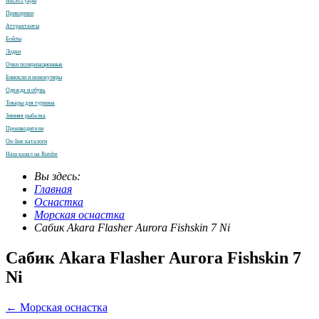
Аксессуары
Прикормки
Аттрактанты
Бойлы
Лодки
Очки поляризационные
Бинокли и монокуляры
Одежда и обувь
Товары для туризма
Зимняя рыбалка
Производители
On-line каталоги
Наш канал на Rutube
Вы здесь:
Главная
Оснастка
Морская оснастка
Сабик Akara Flasher Aurora Fishskin 7 Ni
Сабик Akara Flasher Aurora Fishskin 7
Ni
← Морская оснастка