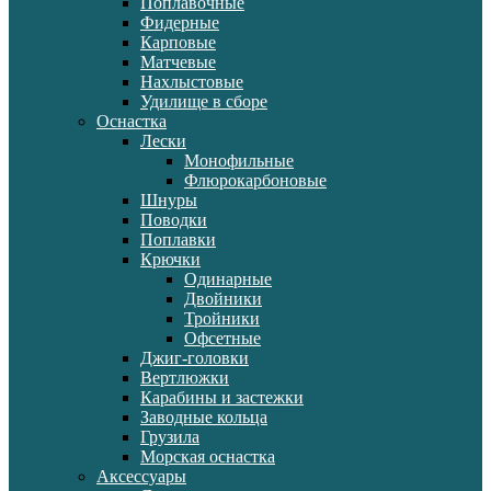
Поплавочные
Фидерные
Карповые
Матчевые
Нахлыстовые
Удилище в сборе
Оснастка
Лески
Монофильные
Флюрокарбоновые
Шнуры
Поводки
Поплавки
Крючки
Одинарные
Двойники
Тройники
Офсетные
Джиг-головки
Вертлюжки
Карабины и застежки
Заводные кольца
Грузила
Морская оснастка
Аксессуары