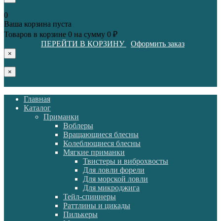
0
Ваша корзина пуста
Товаров в корзине
0
на сумму
0 ₽
ПЕРЕЙТИ В КОРЗИНУ
Оформить заказ
×
×
Главная
Каталог
Приманки
Воблеры
Вращающиеся блесны
Колеблющиеся блесны
Мягкие приманки
Твистеры и виброхвосты
Для ловли форели
Для морской ловли
Для микроджига
Тейл-спиннеры
Раттлины и цикады
Пилькеры