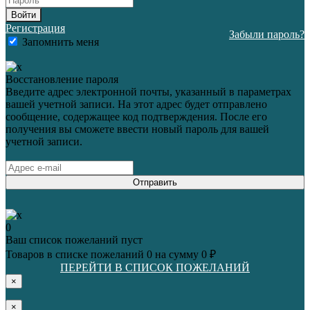
Войти
Регистрация
Забыли пароль?
Запомнить меня
Восстановление пароля
Введите адрес электронной почты, указанный в параметрах
вашей учетной записи. На этот адрес будет отправлено
сообщение, содержащее код подтверждения. После его
получения вы сможете ввести новый пароль для вашей
учетной записи.
Отправить
0
Ваш список пожеланий пуст
Товаров в списке пожеланий
0
на сумму
0 ₽
ПЕРЕЙТИ В СПИСОК ПОЖЕЛАНИЙ
×
×