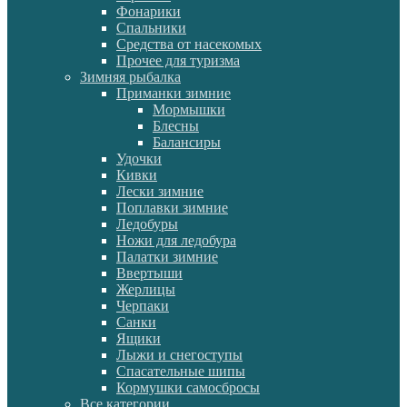
Фонарики
Спальники
Средства от насекомых
Прочее для туризма
Зимняя рыбалка
Приманки зимние
Мормышки
Блесны
Балансиры
Удочки
Кивки
Лески зимние
Поплавки зимние
Ледобуры
Ножи для ледобура
Палатки зимние
Ввертыши
Жерлицы
Черпаки
Санки
Ящики
Лыжи и снегоступы
Спасательные шипы
Кормушки самосбросы
Все категории