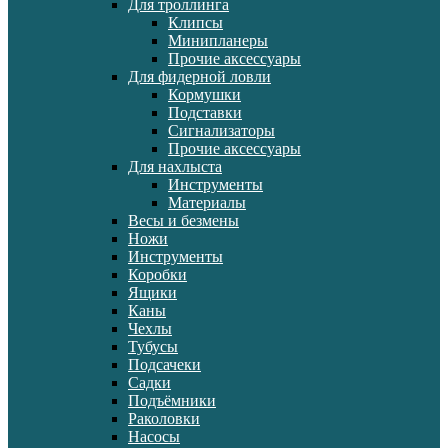
Для троллинга
Клипсы
Минипланеры
Прочие аксессуары
Для фидерной ловли
Кормушки
Подставки
Сигнализаторы
Прочие аксессуары
Для нахлыста
Инструменты
Материалы
Весы и безмены
Ножи
Инструменты
Коробки
Ящики
Каны
Чехлы
Тубусы
Подсачеки
Садки
Подъёмники
Раколовки
Насосы