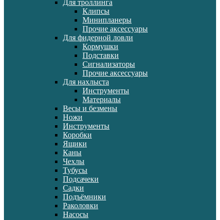
Для троллинга
Клипсы
Минипланеры
Прочие аксессуары
Для фидерной ловли
Кормушки
Подставки
Сигнализаторы
Прочие аксессуары
Для нахлыста
Инструменты
Материалы
Весы и безмены
Ножи
Инструменты
Коробки
Ящики
Каны
Чехлы
Тубусы
Подсачеки
Садки
Подъёмники
Раколовки
Насосы