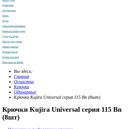
Аксессуары
Прикормки
Аттрактанты
Бойлы
Лодки
Очки поляризационные
Бинокли и монокуляры
Одежда и обувь
Товары для туризма
Зимняя рыбалка
Производители
On-line каталоги
Наш канал на Rutube
Вы здесь:
Главная
Оснастка
Крючки
Одинарные
Крючки Kujira Universal серия 115 Bn (8шт)
Крючки Kujira Universal серия 115 Bn
(8шт)