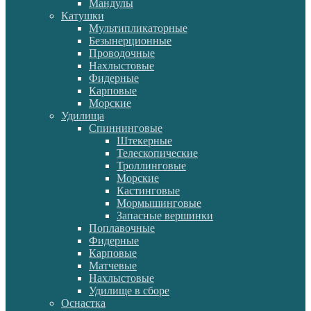
Мандулы
Катушки
Мультипликаторные
Безынерционные
Проводочные
Нахлыстовые
Фидерные
Карповые
Морские
Удилища
Спиннинговые
Штекерные
Телескопические
Троллинговые
Морские
Кастинговые
Мормышинговые
Запасные вершинки
Поплавочные
Фидерные
Карповые
Матчевые
Нахлыстовые
Удилище в сборе
Оснастка