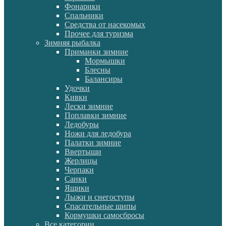
Фонарики
Спальники
Средства от насекомых
Прочее для туризма
Зимняя рыбалка
Приманки зимние
Мормышки
Блесны
Балансиры
Удочки
Кивки
Лески зимние
Поплавки зимние
Ледобуры
Ножи для ледобура
Палатки зимние
Ввертыши
Жерлицы
Черпаки
Санки
Ящики
Лыжи и снегоступы
Спасательные шипы
Кормушки самосбросы
Все категории