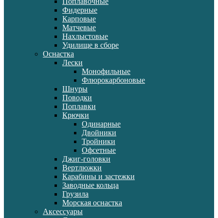
Поплавочные
Фидерные
Карповые
Матчевые
Нахлыстовые
Удилище в сборе
Оснастка
Лески
Монофильные
Флюрокарбоновые
Шнуры
Поводки
Поплавки
Крючки
Одинарные
Двойники
Тройники
Офсетные
Джиг-головки
Вертлюжки
Карабины и застежки
Заводные кольца
Грузила
Морская оснастка
Аксессуары