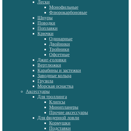
Лески
Монофильные
Флюрокарбоновые
Шнуры
Поводки
Поплавки
Крючки
Одинарные
Двойники
Тройники
Офсетные
Джиг-головки
Вертлюжки
Карабины и застежки
Заводные кольца
Грузила
Морская оснастка
Аксессуары
Для троллинга
Клипсы
Минипланеры
Прочие аксессуары
Для фидерной ловли
Кормушки
Подставки