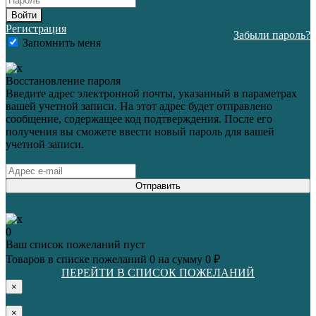
Войти
Регистрация
Забыли пароль?
Запомнить меня
Восстановление пароля
Введите адрес электронной почты, указанный в параметрах
вашей учетной записи. На этот адрес будет отправлено
сообщение, содержащее код подтверждения. После его
получения вы сможете ввести новый пароль для вашей
учетной записи.
Отправить
0
Ваш список пожеланий пуст
Товаров в списке пожеланий
0
на сумму
0 ₽
ПЕРЕЙТИ В СПИСОК ПОЖЕЛАНИЙ
×
×