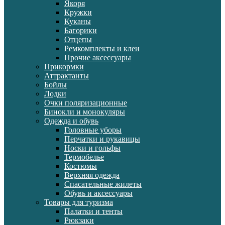
Якоря
Кружки
Куканы
Багорики
Отцепы
Ремкомплекты и клеи
Прочие аксессуары
Прикормки
Аттрактанты
Бойлы
Лодки
Очки поляризационные
Бинокли и монокуляры
Одежда и обувь
Головные уборы
Перчатки и рукавицы
Носки и гольфы
Термобелье
Костюмы
Верхняя одежда
Спасательные жилеты
Обувь и аксессуары
Товары для туризма
Палатки и тенты
Рюкзаки