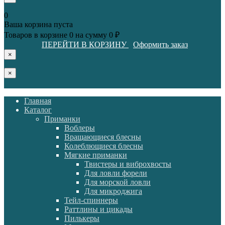
0
Ваша корзина пуста
Товаров в корзине
0
на сумму
0 ₽
ПЕРЕЙТИ В КОРЗИНУ
Оформить заказ
×
×
Главная
Каталог
Приманки
Воблеры
Вращающиеся блесны
Колеблющиеся блесны
Мягкие приманки
Твистеры и виброхвосты
Для ловли форели
Для морской ловли
Для микроджига
Тейл-спиннеры
Раттлины и цикады
Пилькеры