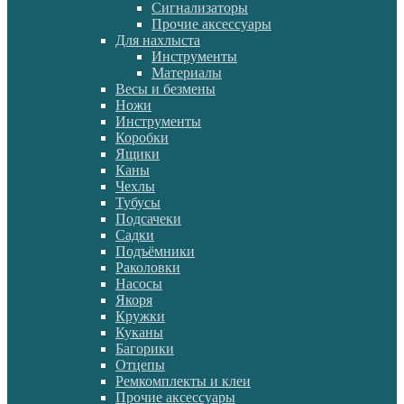
Сигнализаторы
Прочие аксессуары
Для нахлыста
Инструменты
Материалы
Весы и безмены
Ножи
Инструменты
Коробки
Ящики
Каны
Чехлы
Тубусы
Подсачеки
Садки
Подъёмники
Раколовки
Насосы
Якоря
Кружки
Куканы
Багорики
Отцепы
Ремкомплекты и клеи
Прочие аксессуары