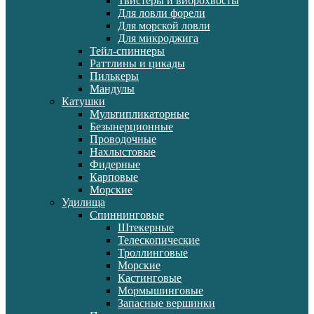
Твистеры и виброхвосты
Для ловли форели
Для морской ловли
Для микроджига
Тейл-спиннеры
Раттлины и цикады
Пилькеры
Мандулы
Катушки
Мультипликаторные
Безынерционные
Проводочные
Нахлыстовые
Фидерные
Карповые
Морские
Удилища
Спиннинговые
Штекерные
Телескопические
Троллинговые
Морские
Кастинговые
Мормышинговые
Запасные вершинки