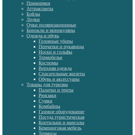
Прикормки
Аттрактанты
Бойлы
Лодки
Очки поляризационные
Бинокли и монокуляры
Одежда и обувь
Головные уборы
Перчатки и рукавицы
Носки и гольфы
Термобелье
Костюмы
Верхняя одежда
Спасательные жилеты
Обувь и аксессуары
Товары для туризма
Палатки и тенты
Рюкзаки
Сумки
Комбайны
Газовое оборудование
Посуда туристическая
Коптильни и мангалы
Кемпинговая мебель
Термосы