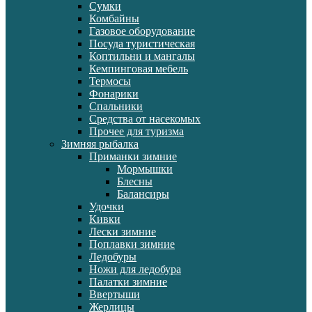
Сумки
Комбайны
Газовое оборудование
Посуда туристическая
Коптильни и мангалы
Кемпинговая мебель
Термосы
Фонарики
Спальники
Средства от насекомых
Прочее для туризма
Зимняя рыбалка
Приманки зимние
Мормышки
Блесны
Балансиры
Удочки
Кивки
Лески зимние
Поплавки зимние
Ледобуры
Ножи для ледобура
Палатки зимние
Ввертыши
Жерлицы