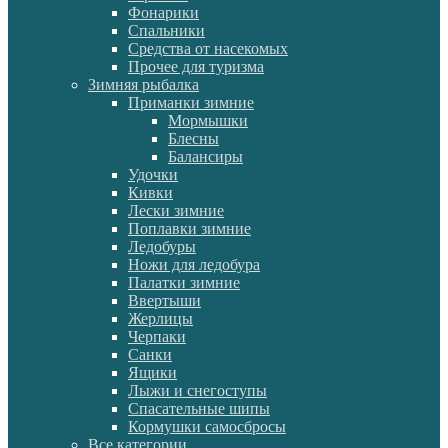
Фонарики
Спальники
Средства от насекомых
Прочее для туризма
Зимняя рыбалка
Приманки зимние
Мормышки
Блесны
Балансиры
Удочки
Кивки
Лески зимние
Поплавки зимние
Ледобуры
Ножи для ледобура
Палатки зимние
Ввертыши
Жерлицы
Черпаки
Санки
Ящики
Лыжи и снегоступы
Спасательные шипы
Кормушки самосбросы
Все категории