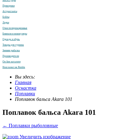
Аксессуары
Прикормки
Аттрактанты
Бойлы
Лодки
Очки поляризационные
Бинокли и монокуляры
Одежда и обувь
Товары для туризма
Зимняя рыбалка
Производители
On-line каталоги
Наш канал на Rutube
Вы здесь:
Главная
Оснастка
Поплавки
Поплавок бальса Akara 101
Поплавок бальса Akara 101
← Поплавки рыболовные
Увеличить изображение