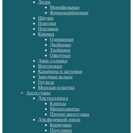
Лески
Монофильные
Флюрокарбоновые
Шнуры
Поводки
Поплавки
Крючки
Одинарные
Двойники
Тройники
Офсетные
Джиг-головки
Вертлюжки
Карабины и застежки
Заводные кольца
Грузила
Морская оснастка
Аксессуары
Для троллинга
Клипсы
Минипланеры
Прочие аксессуары
Для фидерной ловли
Кормушки
Подставки