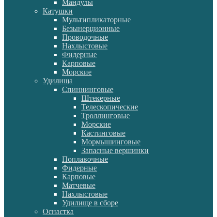
Мандулы
Катушки
Мультипликаторные
Безынерционные
Проводочные
Нахлыстовые
Фидерные
Карповые
Морские
Удилища
Спиннинговые
Штекерные
Телескопические
Троллинговые
Морские
Кастинговые
Мормышинговые
Запасные вершинки
Поплавочные
Фидерные
Карповые
Матчевые
Нахлыстовые
Удилище в сборе
Оснастка