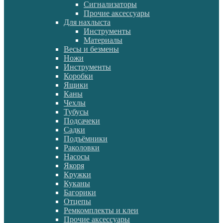
Сигнализаторы
Прочие аксессуары
Для нахлыста
Инструменты
Материалы
Весы и безмены
Ножи
Инструменты
Коробки
Ящики
Каны
Чехлы
Тубусы
Подсачеки
Садки
Подъёмники
Раколовки
Насосы
Якоря
Кружки
Куканы
Багорики
Отцепы
Ремкомплекты и клеи
Прочие аксессуары