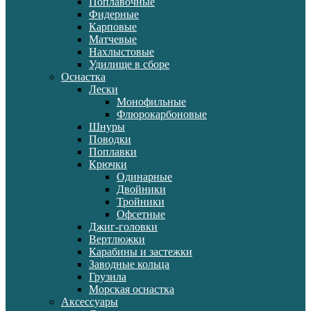
Поплавочные
Фидерные
Карповые
Матчевые
Нахлыстовые
Удилище в сборе
Оснастка
Лески
Монофильные
Флюрокарбоновые
Шнуры
Поводки
Поплавки
Крючки
Одинарные
Двойники
Тройники
Офсетные
Джиг-головки
Вертлюжки
Карабины и застежки
Заводные кольца
Грузила
Морская оснастка
Аксессуары