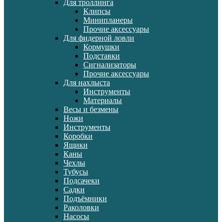
Для троллинга
Клипсы
Минипланеры
Прочие аксессуары
Для фидерной ловли
Кормушки
Подставки
Сигнализаторы
Прочие аксессуары
Для нахлыста
Инструменты
Материалы
Весы и безмены
Ножи
Инструменты
Коробки
Ящики
Каны
Чехлы
Тубусы
Подсачеки
Садки
Подъёмники
Раколовки
Насосы