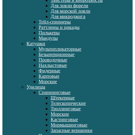
Твистеры и виброхвосты
Для ловли форели
Для морской ловли
Для микроджига
Тейл-спиннеры
Раттлины и цикады
Пилькеры
Мандулы
Катушки
Мультипликаторные
Безынерционные
Проводочные
Нахлыстовые
Фидерные
Карповые
Морские
Удилища
Спиннинговые
Штекерные
Телескопические
Троллинговые
Морские
Кастинговые
Мормышинговые
Запасные вершинки