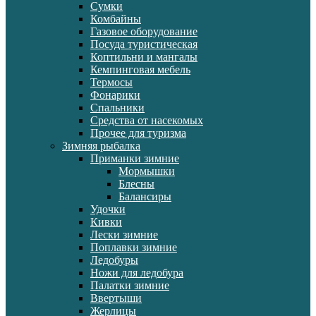
Сумки
Комбайны
Газовое оборудование
Посуда туристическая
Коптильни и мангалы
Кемпинговая мебель
Термосы
Фонарики
Спальники
Средства от насекомых
Прочее для туризма
Зимняя рыбалка
Приманки зимние
Мормышки
Блесны
Балансиры
Удочки
Кивки
Лески зимние
Поплавки зимние
Ледобуры
Ножи для ледобура
Палатки зимние
Ввертыши
Жерлицы