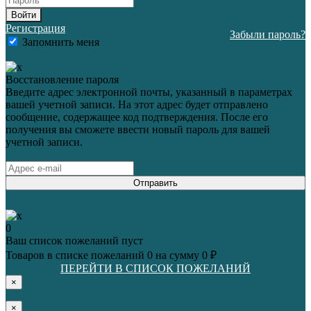
Войти
Регистрация
Забыли пароль?
Запомнить меня
Восстановление пароля
Введите адрес электронной почты, указанный в параметрах
вашей учетной записи. На этот адрес будет отправлено
сообщение, содержащее код подтверждения. После его
получения вы сможете ввести новый пароль для вашей
учетной записи.
Отправить
0
Ваш список пожеланий пуст
Товаров в списке пожеланий
0
на сумму
0 ₽
ПЕРЕЙТИ В СПИСОК ПОЖЕЛАНИЙ
×
×