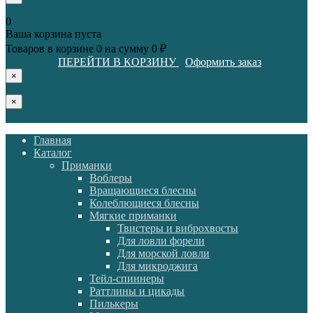
0
Ваша корзина пуста
Товаров в корзине
0
на сумму
0 ₽
ПЕРЕЙТИ В КОРЗИНУ
Оформить заказ
×
×
Главная
Каталог
Приманки
Воблеры
Вращающиеся блесны
Колеблющиеся блесны
Мягкие приманки
Твистеры и виброхвосты
Для ловли форели
Для морской ловли
Для микроджига
Тейл-спиннеры
Раттлины и цикады
Пилькеры