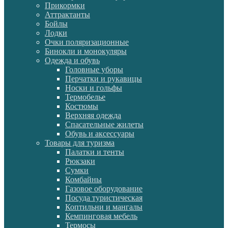
Прикормки
Аттрактанты
Бойлы
Лодки
Очки поляризационные
Бинокли и монокуляры
Одежда и обувь
Головные уборы
Перчатки и рукавицы
Носки и гольфы
Термобелье
Костюмы
Верхняя одежда
Спасательные жилеты
Обувь и аксессуары
Товары для туризма
Палатки и тенты
Рюкзаки
Сумки
Комбайны
Газовое оборудование
Посуда туристическая
Коптильни и мангалы
Кемпинговая мебель
Термосы