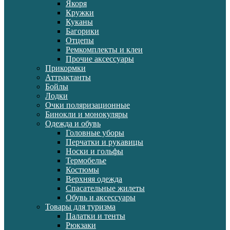
Якоря
Кружки
Куканы
Багорики
Отцепы
Ремкомплекты и клеи
Прочие аксессуары
Прикормки
Аттрактанты
Бойлы
Лодки
Очки поляризационные
Бинокли и монокуляры
Одежда и обувь
Головные уборы
Перчатки и рукавицы
Носки и гольфы
Термобелье
Костюмы
Верхняя одежда
Спасательные жилеты
Обувь и аксессуары
Товары для туризма
Палатки и тенты
Рюкзаки