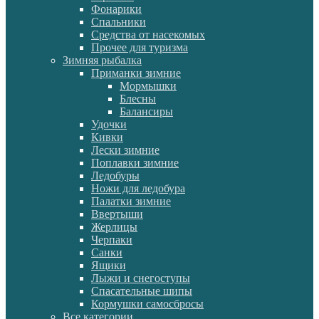
Фонарики
Спальники
Средства от насекомых
Прочее для туризма
Зимняя рыбалка
Приманки зимние
Мормышки
Блесны
Балансиры
Удочки
Кивки
Лески зимние
Поплавки зимние
Ледобуры
Ножи для ледобура
Палатки зимние
Ввертыши
Жерлицы
Черпаки
Санки
Ящики
Лыжи и снегоступы
Спасательные шипы
Кормушки самосбросы
Все категории