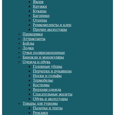
Якоря
Кружки
Куканы
Багорики
Отцепы
Ремкомплекты и клеи
Прочие аксессуары
Прикормки
Аттрактанты
Бойлы
Лодки
Очки поляризационные
Бинокли и монокуляры
Одежда и обувь
Головные уборы
Перчатки и рукавицы
Носки и гольфы
Термобелье
Костюмы
Верхняя одежда
Спасательные жилеты
Обувь и аксессуары
Товары для туризма
Палатки и тенты
Рюкзаки