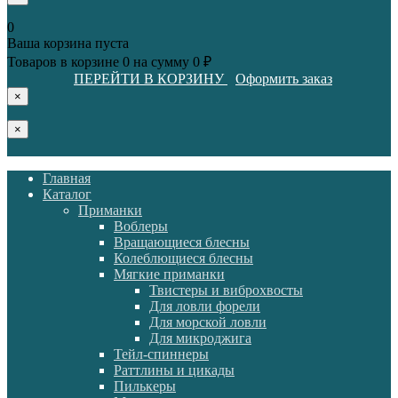
0
Ваша корзина пуста
Товаров в корзине
0
на сумму
0 ₽
ПЕРЕЙТИ В КОРЗИНУ
Оформить заказ
×
×
Главная
Каталог
Приманки
Воблеры
Вращающиеся блесны
Колеблющиеся блесны
Мягкие приманки
Твистеры и виброхвосты
Для ловли форели
Для морской ловли
Для микроджига
Тейл-спиннеры
Раттлины и цикады
Пилькеры