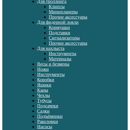
Для троллинга
Клипсы
Минипланеры
Прочие аксессуары
Для фидерной ловли
Кормушки
Подставки
Сигнализаторы
Прочие аксессуары
Для нахлыста
Инструменты
Материалы
Весы и безмены
Ножи
Инструменты
Коробки
Ящики
Каны
Чехлы
Тубусы
Подсачеки
Садки
Подъёмники
Раколовки
Насосы