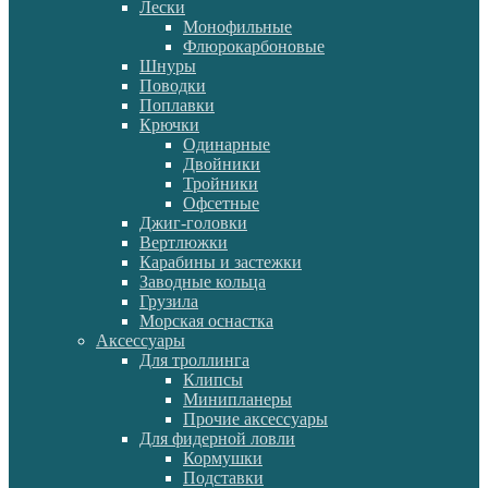
Лески
Монофильные
Флюрокарбоновые
Шнуры
Поводки
Поплавки
Крючки
Одинарные
Двойники
Тройники
Офсетные
Джиг-головки
Вертлюжки
Карабины и застежки
Заводные кольца
Грузила
Морская оснастка
Аксессуары
Для троллинга
Клипсы
Минипланеры
Прочие аксессуары
Для фидерной ловли
Кормушки
Подставки