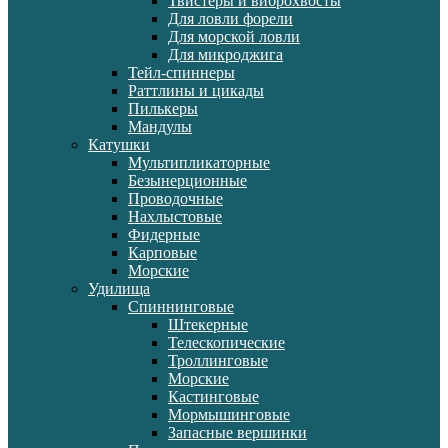
Твистеры и виброхвосты
Для ловли форели
Для морской ловли
Для микроджига
Тейл-спиннеры
Раттлины и цикады
Пилькеры
Мандулы
Катушки
Мультипликаторные
Безынерционные
Проводочные
Нахлыстовые
Фидерные
Карповые
Морские
Удилища
Спиннинговые
Штекерные
Телескопические
Троллинговые
Морские
Кастинговые
Мормышинговые
Запасные вершинки