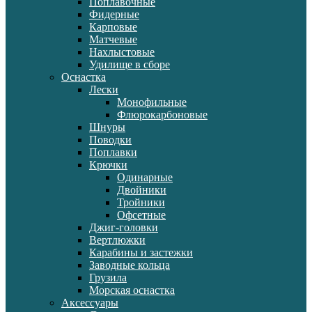
Поплавочные
Фидерные
Карповые
Матчевые
Нахлыстовые
Удилище в сборе
Оснастка
Лески
Монофильные
Флюрокарбоновые
Шнуры
Поводки
Поплавки
Крючки
Одинарные
Двойники
Тройники
Офсетные
Джиг-головки
Вертлюжки
Карабины и застежки
Заводные кольца
Грузила
Морская оснастка
Аксессуары