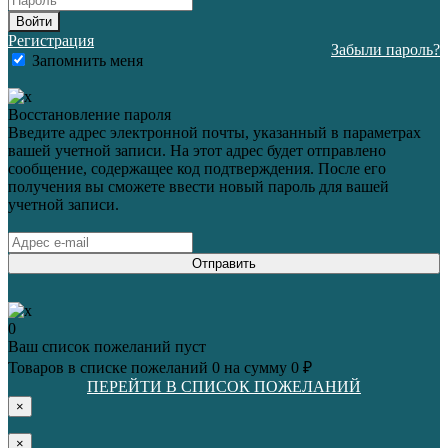
Войти
Регистрация
Забыли пароль?
Запомнить меня
Восстановление пароля
Введите адрес электронной почты, указанный в параметрах
вашей учетной записи. На этот адрес будет отправлено
сообщение, содержащее код подтверждения. После его
получения вы сможете ввести новый пароль для вашей
учетной записи.
Отправить
0
Ваш список пожеланий пуст
Товаров в списке пожеланий
0
на сумму
0 ₽
ПЕРЕЙТИ В СПИСОК ПОЖЕЛАНИЙ
×
×