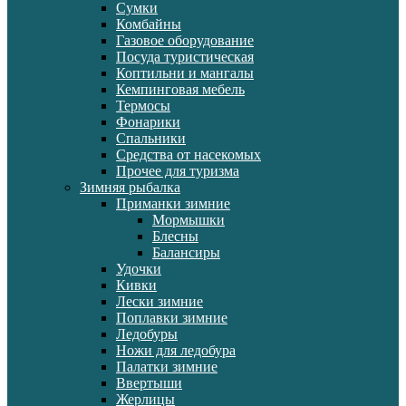
Сумки
Комбайны
Газовое оборудование
Посуда туристическая
Коптильни и мангалы
Кемпинговая мебель
Термосы
Фонарики
Спальники
Средства от насекомых
Прочее для туризма
Зимняя рыбалка
Приманки зимние
Мормышки
Блесны
Балансиры
Удочки
Кивки
Лески зимние
Поплавки зимние
Ледобуры
Ножи для ледобура
Палатки зимние
Ввертыши
Жерлицы