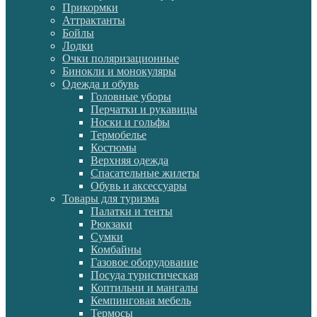
Прикормки
Аттрактанты
Бойлы
Лодки
Очки поляризационные
Бинокли и монокуляры
Одежда и обувь
Головные уборы
Перчатки и рукавицы
Носки и гольфы
Термобелье
Костюмы
Верхняя одежда
Спасательные жилеты
Обувь и аксессуары
Товары для туризма
Палатки и тенты
Рюкзаки
Сумки
Комбайны
Газовое оборудование
Посуда туристическая
Коптильни и мангалы
Кемпинговая мебель
Термосы