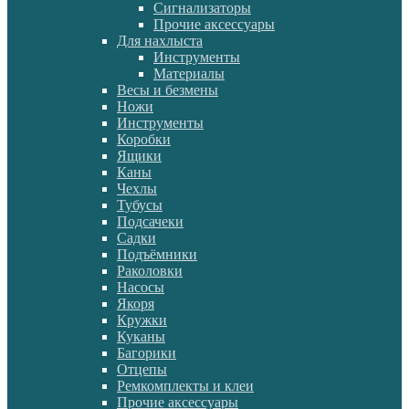
Сигнализаторы
Прочие аксессуары
Для нахлыста
Инструменты
Материалы
Весы и безмены
Ножи
Инструменты
Коробки
Ящики
Каны
Чехлы
Тубусы
Подсачеки
Садки
Подъёмники
Раколовки
Насосы
Якоря
Кружки
Куканы
Багорики
Отцепы
Ремкомплекты и клеи
Прочие аксессуары