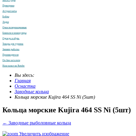
Аксессуары
Прикормки
Аттрактанты
Бойлы
Лодки
Очки поляризационные
Бинокли и монокуляры
Одежда и обувь
Товары для туризма
Зимняя рыбалка
Производители
On-line каталоги
Наш канал на Rutube
Вы здесь:
Главная
Оснастка
Заводные кольца
Кольца морские Kujira 464 SS Ni (5шт)
Кольца морские Kujira 464 SS Ni (5шт)
← Заводные рыболовные кольца
Увеличить изображение