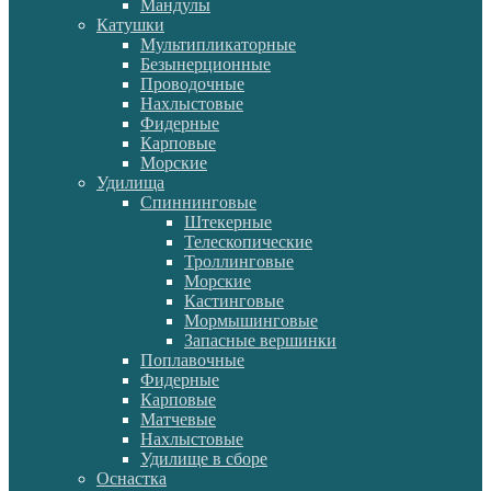
Мандулы
Катушки
Мультипликаторные
Безынерционные
Проводочные
Нахлыстовые
Фидерные
Карповые
Морские
Удилища
Спиннинговые
Штекерные
Телескопические
Троллинговые
Морские
Кастинговые
Мормышинговые
Запасные вершинки
Поплавочные
Фидерные
Карповые
Матчевые
Нахлыстовые
Удилище в сборе
Оснастка