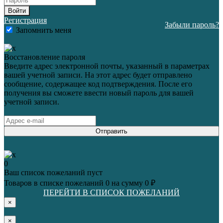
Войти
Регистрация
Забыли пароль?
Запомнить меня
Восстановление пароля
Введите адрес электронной почты, указанный в параметрах
вашей учетной записи. На этот адрес будет отправлено
сообщение, содержащее код подтверждения. После его
получения вы сможете ввести новый пароль для вашей
учетной записи.
Отправить
0
Ваш список пожеланий пуст
Товаров в списке пожеланий
0
на сумму
0 ₽
ПЕРЕЙТИ В СПИСОК ПОЖЕЛАНИЙ
×
×