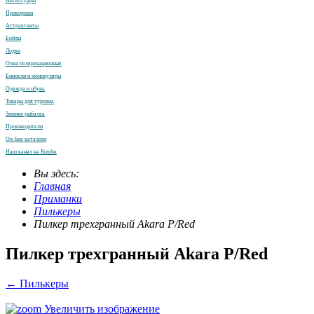
Аксессуары
Прикормки
Аттрактанты
Бойлы
Лодки
Очки поляризационные
Бинокли и монокуляры
Одежда и обувь
Товары для туризма
Зимняя рыбалка
Производители
On-line каталоги
Наш канал на Rutube
Вы здесь:
Главная
Приманки
Пилькеры
Пилкер трехгранный Akara P/Red
Пилкер трехгранный Akara P/Red
← Пилькеры
Увеличить изображение