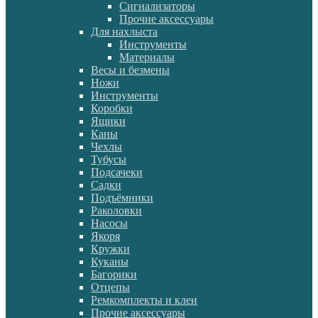
Сигнализаторы
Прочие аксессуары
Для нахлыста
Инструменты
Материалы
Весы и безмены
Ножи
Инструменты
Коробки
Ящики
Каны
Чехлы
Тубусы
Подсачеки
Садки
Подъёмники
Раколовки
Насосы
Якоря
Кружки
Куканы
Багорики
Отцепы
Ремкомплекты и клеи
Прочие аксессуары