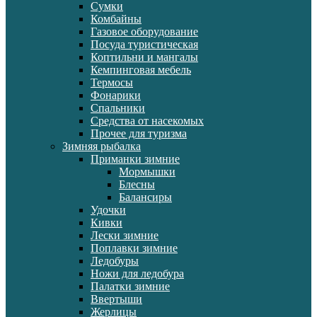
Сумки
Комбайны
Газовое оборудование
Посуда туристическая
Коптильни и мангалы
Кемпинговая мебель
Термосы
Фонарики
Спальники
Средства от насекомых
Прочее для туризма
Зимняя рыбалка
Приманки зимние
Мормышки
Блесны
Балансиры
Удочки
Кивки
Лески зимние
Поплавки зимние
Ледобуры
Ножи для ледобура
Палатки зимние
Ввертыши
Жерлицы