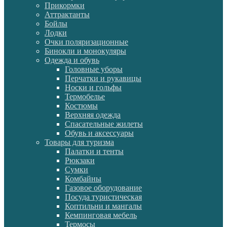
Прикормки
Аттрактанты
Бойлы
Лодки
Очки поляризационные
Бинокли и монокуляры
Одежда и обувь
Головные уборы
Перчатки и рукавицы
Носки и гольфы
Термобелье
Костюмы
Верхняя одежда
Спасательные жилеты
Обувь и аксессуары
Товары для туризма
Палатки и тенты
Рюкзаки
Сумки
Комбайны
Газовое оборудование
Посуда туристическая
Коптильни и мангалы
Кемпинговая мебель
Термосы