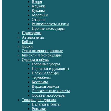
Якоря
Кружки
Куканы
Багорики
Отцепы
Ремкомплекты и клеи
Прочие аксессуары
Прикормки
Аттрактанты
Бойлы
Лодки
Очки поляризационные
Бинокли и монокуляры
Одежда и обувь
Головные уборы
Перчатки и рукавицы
Носки и гольфы
Термобелье
Костюмы
Верхняя одежда
Спасательные жилеты
Обувь и аксессуары
Товары для туризма
Палатки и тенты
Рюкзаки