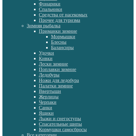
Фонарики
Спальники
Средства от насекомых
Прочее для туризма
Зимняя рыбалка
Приманки зимние
Мормышки
Блесны
Балансиры
Удочки
Кивки
Лески зимние
Поплавки зимние
Ледобуры
Ножи для ледобура
Палатки зимние
Ввертыши
Жерлицы
Черпаки
Санки
Ящики
Лыжи и снегоступы
Спасательные шипы
Кормушки самосбросы
Все категории