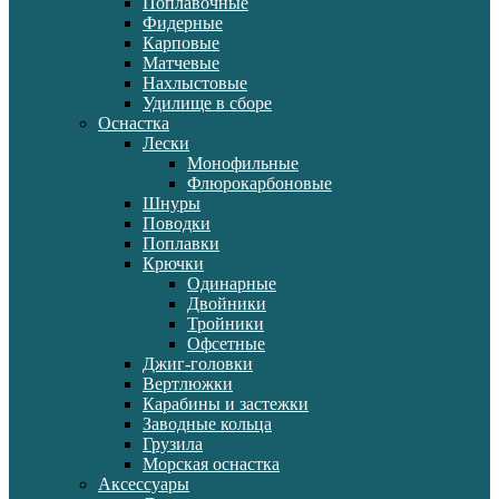
Поплавочные
Фидерные
Карповые
Матчевые
Нахлыстовые
Удилище в сборе
Оснастка
Лески
Монофильные
Флюрокарбоновые
Шнуры
Поводки
Поплавки
Крючки
Одинарные
Двойники
Тройники
Офсетные
Джиг-головки
Вертлюжки
Карабины и застежки
Заводные кольца
Грузила
Морская оснастка
Аксессуары