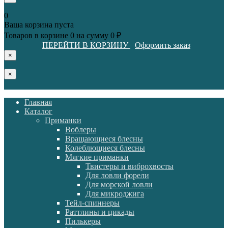
0
Ваша корзина пуста
Товаров в корзине
0
на сумму
0 ₽
ПЕРЕЙТИ В КОРЗИНУ
Оформить заказ
×
×
Главная
Каталог
Приманки
Воблеры
Вращающиеся блесны
Колеблющиеся блесны
Мягкие приманки
Твистеры и виброхвосты
Для ловли форели
Для морской ловли
Для микроджига
Тейл-спиннеры
Раттлины и цикады
Пилькеры