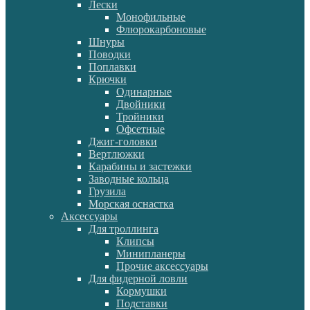
Лески
Монофильные
Флюрокарбоновые
Шнуры
Поводки
Поплавки
Крючки
Одинарные
Двойники
Тройники
Офсетные
Джиг-головки
Вертлюжки
Карабины и застежки
Заводные кольца
Грузила
Морская оснастка
Аксессуары
Для троллинга
Клипсы
Минипланеры
Прочие аксессуары
Для фидерной ловли
Кормушки
Подставки