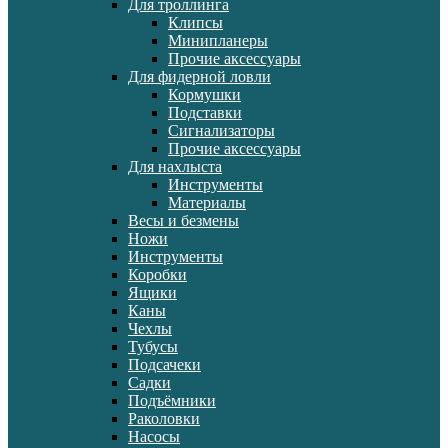
Для троллинга
Клипсы
Минипланеры
Прочие аксессуары
Для фидерной ловли
Кормушки
Подставки
Сигнализаторы
Прочие аксессуары
Для нахлыста
Инструменты
Материалы
Весы и безмены
Ножи
Инструменты
Коробки
Ящики
Каны
Чехлы
Тубусы
Подсачеки
Садки
Подъёмники
Раколовки
Насосы