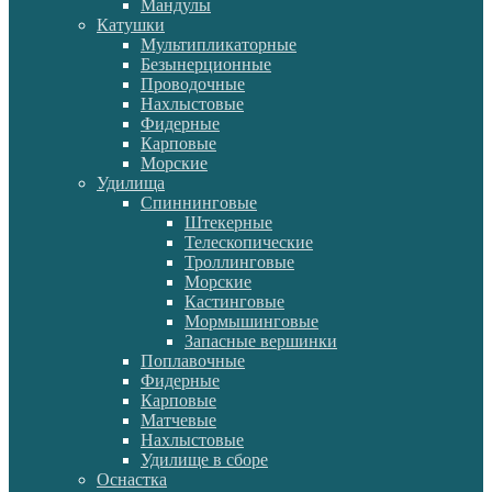
Мандулы
Катушки
Мультипликаторные
Безынерционные
Проводочные
Нахлыстовые
Фидерные
Карповые
Морские
Удилища
Спиннинговые
Штекерные
Телескопические
Троллинговые
Морские
Кастинговые
Мормышинговые
Запасные вершинки
Поплавочные
Фидерные
Карповые
Матчевые
Нахлыстовые
Удилище в сборе
Оснастка