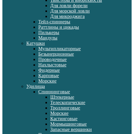
Твистеры и виброхвосты
Для ловли форели
Для морской ловли
Для микроджига
Тейл-спиннеры
Раттлины и цикады
Пилькеры
Мандулы
Катушки
Мультипликаторные
Безынерционные
Проводочные
Нахлыстовые
Фидерные
Карповые
Морские
Удилища
Спиннинговые
Штекерные
Телескопические
Троллинговые
Морские
Кастинговые
Мормышинговые
Запасные вершинки