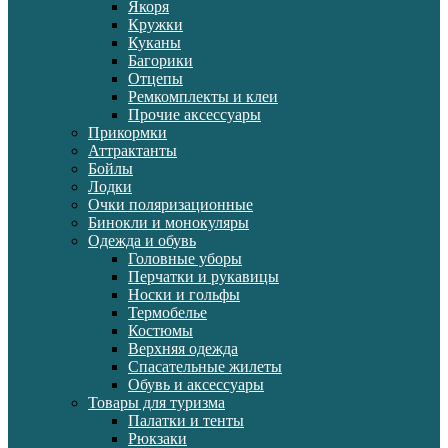
Якоря
Кружки
Куканы
Багорики
Отцепы
Ремкомплекты и клеи
Прочие аксессуары
Прикормки
Аттрактанты
Бойлы
Лодки
Очки поляризационные
Бинокли и монокуляры
Одежда и обувь
Головные уборы
Перчатки и рукавицы
Носки и гольфы
Термобелье
Костюмы
Верхняя одежда
Спасательные жилеты
Обувь и аксессуары
Товары для туризма
Палатки и тенты
Рюкзаки