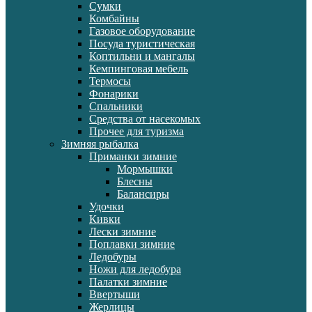
Сумки
Комбайны
Газовое оборудование
Посуда туристическая
Коптильни и мангалы
Кемпинговая мебель
Термосы
Фонарики
Спальники
Средства от насекомых
Прочее для туризма
Зимняя рыбалка
Приманки зимние
Мормышки
Блесны
Балансиры
Удочки
Кивки
Лески зимние
Поплавки зимние
Ледобуры
Ножи для ледобура
Палатки зимние
Ввертыши
Жерлицы