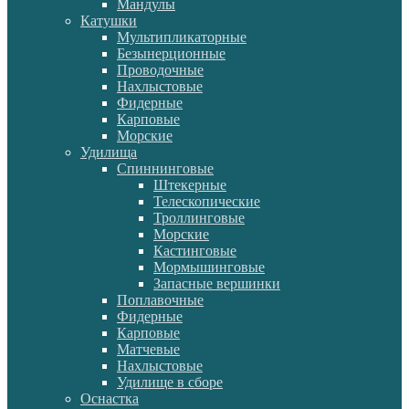
Мандулы
Катушки
Мультипликаторные
Безынерционные
Проводочные
Нахлыстовые
Фидерные
Карповые
Морские
Удилища
Спиннинговые
Штекерные
Телескопические
Троллинговые
Морские
Кастинговые
Мормышинговые
Запасные вершинки
Поплавочные
Фидерные
Карповые
Матчевые
Нахлыстовые
Удилище в сборе
Оснастка