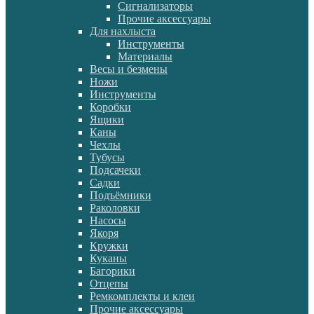
Сигнализаторы
Прочие аксессуары
Для нахлыста
Инструменты
Материалы
Весы и безмены
Ножи
Инструменты
Коробки
Ящики
Каны
Чехлы
Тубусы
Подсачеки
Садки
Подъёмники
Раколовки
Насосы
Якоря
Кружки
Куканы
Багорики
Отцепы
Ремкомплекты и клеи
Прочие аксессуары