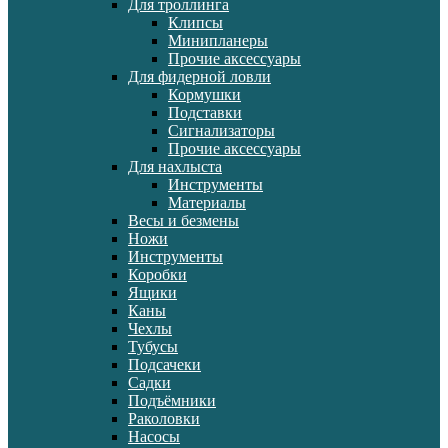
Для троллинга
Клипсы
Минипланеры
Прочие аксессуары
Для фидерной ловли
Кормушки
Подставки
Сигнализаторы
Прочие аксессуары
Для нахлыста
Инструменты
Материалы
Весы и безмены
Ножи
Инструменты
Коробки
Ящики
Каны
Чехлы
Тубусы
Подсачеки
Садки
Подъёмники
Раколовки
Насосы