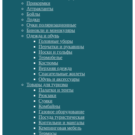
Прикормки
Аттрактанты
Бойлы
Лодки
Очки поляризационные
Бинокли и монокуляры
Одежда и обувь
Головные уборы
Перчатки и рукавицы
Носки и гольфы
Термобелье
Костюмы
Верхняя одежда
Спасательные жилеты
Обувь и аксессуары
Товары для туризма
Палатки и тенты
Рюкзаки
Сумки
Комбайны
Газовое оборудование
Посуда туристическая
Коптильни и мангалы
Кемпинговая мебель
Термосы