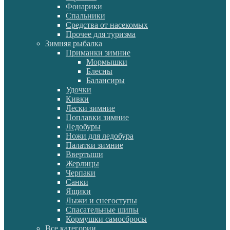
Фонарики
Спальники
Средства от насекомых
Прочее для туризма
Зимняя рыбалка
Приманки зимние
Мормышки
Блесны
Балансиры
Удочки
Кивки
Лески зимние
Поплавки зимние
Ледобуры
Ножи для ледобура
Палатки зимние
Ввертыши
Жерлицы
Черпаки
Санки
Ящики
Лыжи и снегоступы
Спасательные шипы
Кормушки самосбросы
Все категории