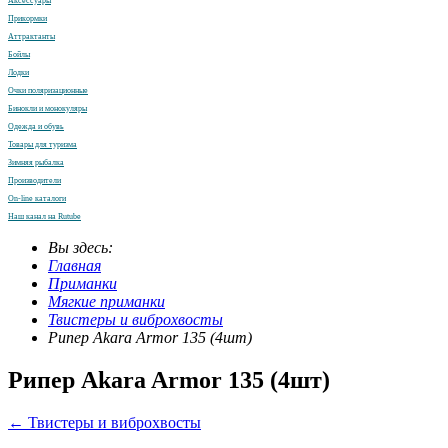
Аксессуары
Прикормки
Аттрактанты
Бойлы
Лодки
Очки поляризационные
Бинокли и монокуляры
Одежда и обувь
Товары для туризма
Зимняя рыбалка
Производители
On-line каталоги
Наш канал на Rutube
Вы здесь:
Главная
Приманки
Мягкие приманки
Твистеры и виброхвосты
Рипер Akara Armor 135 (4шт)
Рипер Akara Armor 135 (4шт)
← Твистеры и виброхвосты