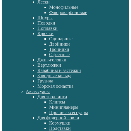
Лески
Монофильные
Флюрокарбоновые
Шнуры
Поводки
Поплавки
Крючки
Одинарные
Двойники
Тройники
Офсетные
Джиг-головки
Вертлюжки
Карабины и застежки
Заводные кольца
Грузила
Морская оснастка
Аксессуары
Для троллинга
Клипсы
Минипланеры
Прочие аксессуары
Для фидерной ловли
Кормушки
Подставки