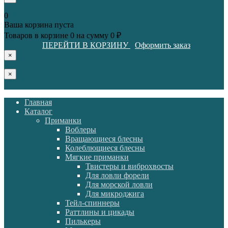
0
Ваша корзина пуста
Товаров в корзине
0
на сумму
0 ₽
ПЕРЕЙТИ В КОРЗИНУ
Оформить заказ
×
×
Главная
Каталог
Приманки
Воблеры
Вращающиеся блесны
Колеблющиеся блесны
Мягкие приманки
Твистеры и виброхвосты
Для ловли форели
Для морской ловли
Для микроджига
Тейл-спиннеры
Раттлины и цикады
Пилькеры