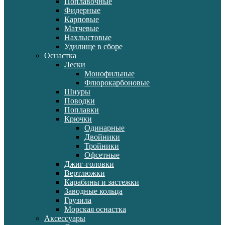
Поплавочные
Фидерные
Карповые
Матчевые
Нахлыстовые
Удилище в сборе
Оснастка
Лески
Монофильные
Флюрокарбоновые
Шнуры
Поводки
Поплавки
Крючки
Одинарные
Двойники
Тройники
Офсетные
Джиг-головки
Вертлюжки
Карабины и застежки
Заводные кольца
Грузила
Морская оснастка
Аксессуары