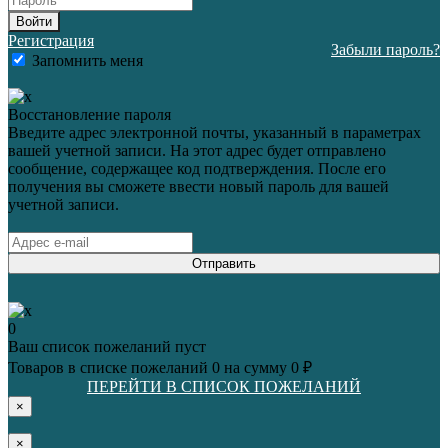
Войти
Регистрация
Забыли пароль?
Запомнить меня
Восстановление пароля
Введите адрес электронной почты, указанный в параметрах
вашей учетной записи. На этот адрес будет отправлено
сообщение, содержащее код подтверждения. После его
получения вы сможете ввести новый пароль для вашей
учетной записи.
Отправить
0
Ваш список пожеланий пуст
Товаров в списке пожеланий
0
на сумму
0 ₽
ПЕРЕЙТИ В СПИСОК ПОЖЕЛАНИЙ
×
×