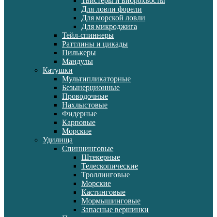
Твистеры и виброхвосты
Для ловли форели
Для морской ловли
Для микроджига
Тейл-спиннеры
Раттлины и цикады
Пилькеры
Мандулы
Катушки
Мультипликаторные
Безынерционные
Проводочные
Нахлыстовые
Фидерные
Карповые
Морские
Удилища
Спиннинговые
Штекерные
Телескопические
Троллинговые
Морские
Кастинговые
Мормышинговые
Запасные вершинки